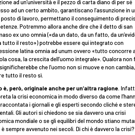
izione ad un’università e il pezzo di carta diano di per sé
esso ad un certo ambito, garantiscano l’assunzione in u
 posto di lavoro, permettano il conseguimento di preci
tenze. Potremmo allora anche dire che il detto di san
so ex uno omnia («da un dato, da un fatto, da un’evi
a tutto il resto») potrebbe essere qui integrato con
ressione latina omnia ad unum ovvero «tutto concorre 
ola cosa, la crescita dell’uomo integrale». Qualora non
 significherebbe che l’uomo non si muove e non cambia
 tutto il resto sì.
bro è, però, originale anche per un’altra ragione
. Infatt
preta la crisi economica in modo diverso da come l’han
 raccontata i giornali e gli esperti secondo cliché e ster
entali. Gli autori si chiedono se sia davvero una crisi
mica mondiale o se gli equilibri del mondo stiano mut
è sempre avvenuto nei secoli. Di chi è davvero la crisi?