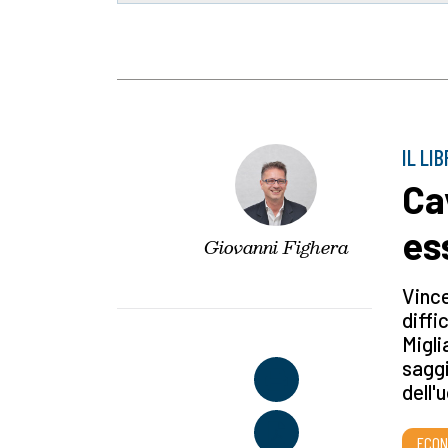
IL LI
Ca
es
Giovanni Fighera
Vince
diffi
Migli
saggi
dell'
ECON