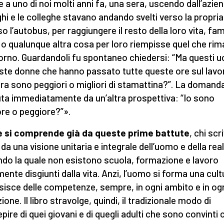
 a uno di noi molti anni fa, una sera, uscendo dall’azien
ghi e le colleghe stavano andando svelti verso la propri
o l’autobus, per raggiungere il resto della loro vita, fam
 o qualunque altra cosa per loro riempisse quel che ri
iorno. Guardandoli fu spontaneo chiedersi: “Ma questi u
ste donne che hanno passato tutte queste ore sul lavo
ra sono peggiori o migliori di stamattina?”. La domand
uta immediatamente da un’altra prospettiva: “Io sono
ore o peggiore?”».
 si comprende già da queste prime battute
, chi scr
 da una visione unitaria e integrale dell’uomo e della rea
do la quale non esistono scuola, formazione e lavoro
mente disgiunti dalla vita. Anzi, l’uomo si forma una cult
sisce delle competenze, sempre, in ogni ambito e in og
ione. Il libro stravolge, quindi, il tradizionale modo di
pire di quei giovani e di quegli adulti che sono convinti 