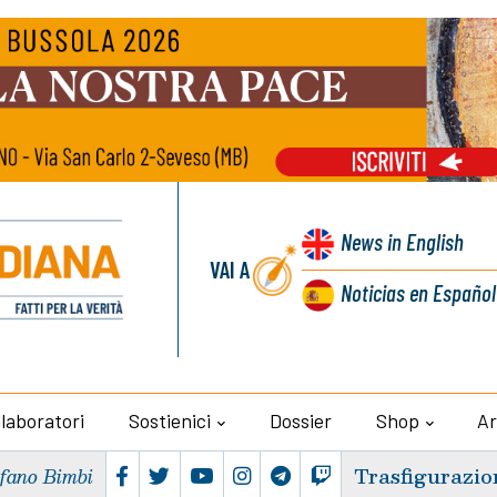
News
in English
VAI A
Noticias
en Español
llaboratori
Sostienici
Dossier
Shop
Ar
Trasfigurazio
efano Bimbi