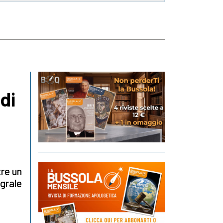
di
tre un
egrale