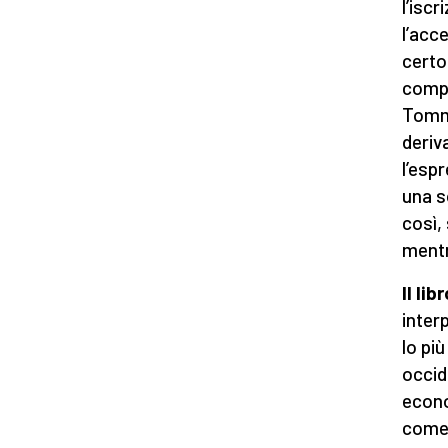
l’iscr
l’acc
certo
compe
Tomma
deriv
l’esp
una s
così,
mentre
Il li
inter
lo più
occid
econo
come 