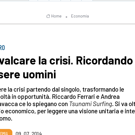
Home
Economia
BRO
valcare la crisi. Ricordando 
sere uomini
re la crisi partendo dal singolo, trasformando le
coltà in opportunità. Riccardo Ferrari e Andrea
avacca ce lo spiegano con
Tsunami Surfing
. Si va ol
o economico, per leggere una visione unitaria e int
uomo.
OMIA
09_07_2014