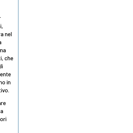
r
i,
ra nel
a
 ma
i, che
li
lente
no in
ivo.
are
za
ori