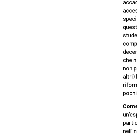
accad
access
speci
quest
stude
compl
decen
che n
non p
altri
rifor
pochi
Come 
un’es
parti
nell’