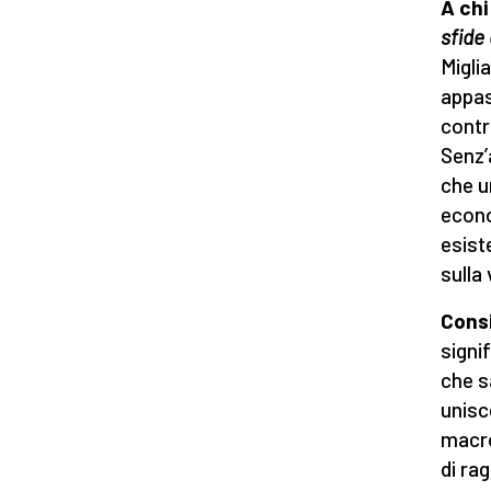
A chi
sfide 
Migli
appas
contr
Senz’
che un
econ
esist
sulla 
Cons
signi
che s
unisc
macro
di rag