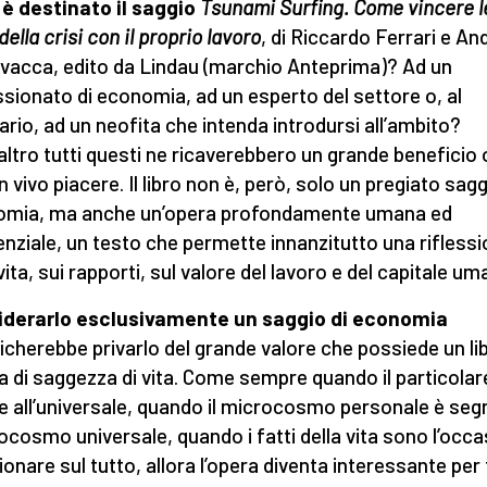
 è destinato il saggio
Tsunami Surfing.
Come vincere l
della crisi con il proprio lavoro
, di Riccardo Ferrari e An
avacca, edito da Lindau (marchio Anteprima)? Ad un
sionato di economia, ad un esperto del settore o, al
ario, ad un neofita che intenda introdursi all’ambito?
altro tutti questi ne ricaverebbero un grande beneficio 
 vivo piacere. Il libro non è, però, solo un pregiato sagg
omia, ma anche un’opera profondamente umana ed
enziale, un testo che permette innanzitutto una rifless
vita, sui rapporti, sul valore del lavoro e del capitale um
iderarlo esclusivamente un saggio di economia
ficherebbe privarlo del grande valore che possiede un li
a di saggezza di vita. Come sempre quando il particolare
e all’universale, quando il microcosmo personale è seg
cosmo universale, quando i fatti della vita sono l’occ
ionare sul tutto, allora l’opera diventa interessante per 