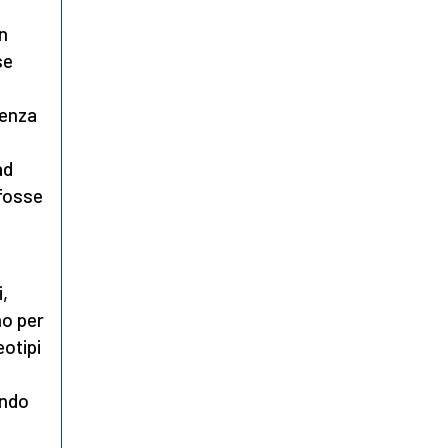
n
se
denza
ad
 fosse
,
i,
no per
eotipi
ando