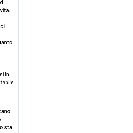
ed
vita.
oi
l
quanto
i in
tabile
ntano
e
o sta