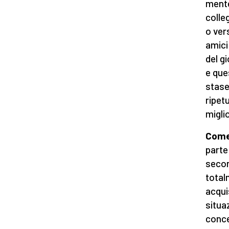
mente
colle
o vers
amici
del g
e que
stase
ripet
migli
Come
parte
secon
total
acqui
situaz
conce