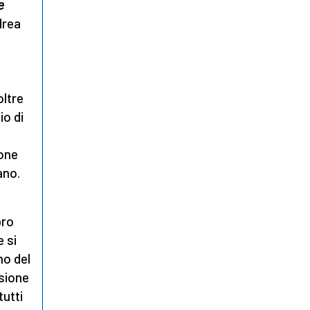
e
drea
oltre
io di
ione
ano.
bro
 si
no del
asione
tutti