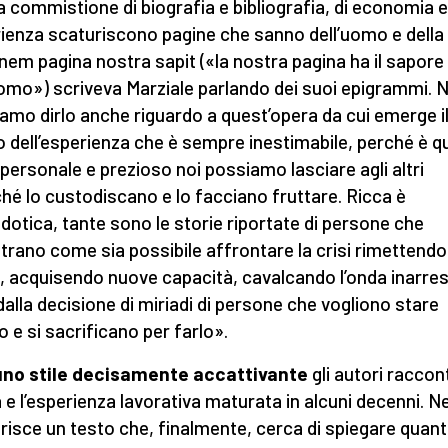
la commistione di biografia e bibliografia, di economia 
ienza scaturiscono pagine che sanno dell’uomo e della 
em pagina nostra sapit («la nostra pagina ha il sapore
uomo») scriveva Marziale parlando dei suoi epigrammi. N
amo dirlo anche riguardo a quest’opera da cui emerge i
o dell’esperienza che è sempre inestimabile, perché è 
ù personale e prezioso noi possiamo lasciare agli altri
ché lo custodiscano e lo facciano fruttare. Ricca è
ddotica, tante sono le storie riportate di persone che
rano come sia possibile affrontare la crisi rimettendos
, acquisendo nuove capacità, cavalcando l’onda inarres
dalla decisione di miriadi di persone che vogliono stare
o e si sacrificano per farlo».
uno stile decisamente accattivante
gli autori racco
ta e l’esperienza lavorativa maturata in alcuni decenni. N
risce un testo che, finalmente, cerca di spiegare quant