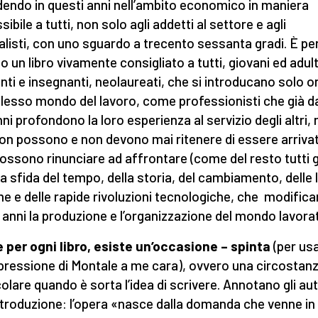
endo in questi anni nell’ambito economico in maniera
ibile a tutti, non solo agli addetti al settore e agli
alisti, con uno sguardo a trecento sessanta gradi. È pe
o un libro vivamente consigliato a tutti, giovani ed adult
nti e insegnanti, neolaureati, che si introducano solo o
esso mondo del lavoro, come professionisti che già d
ni profondono la loro esperienza al servizio degli altri,
on possono e non devono mai ritenere di essere arrivat
ossono rinunciare ad affrontare (come del resto tutti g
) la sfida del tempo, della storia, del cambiamento, delle 
me e delle rapide rivoluzioni tecnologiche, che modifica
 anni la produzione e l’organizzazione del mondo lavorat
per ogni libro, esiste un’occasione
– spinta
(per us
pressione di Montale a me cara), ovvero una circostan
colare quando è sorta l’idea di scrivere. Annotano gli aut
introduzione: l’opera «nasce dalla domanda che venne in