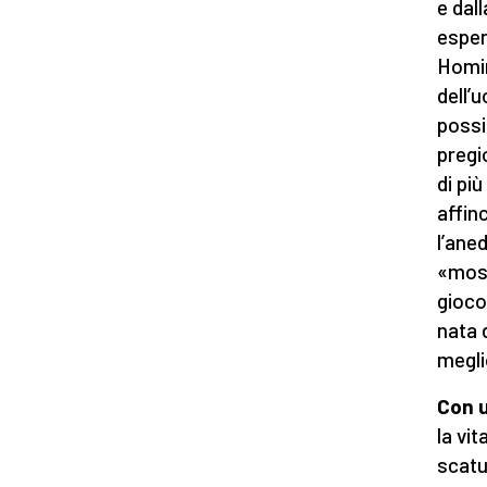
e dal
esper
Homin
dell’
possi
pregi
di pi
affin
l’ane
«most
gioco
nata 
megli
Con 
la vi
scatu