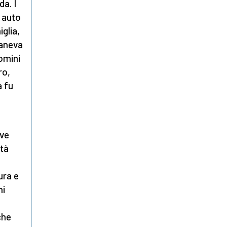
da. I
a auto
iglia,
maneva
omini
ro,
a fu
ive
ltà
ura e
ni
che