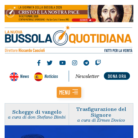
Newsletter
News
Noticias
DONA ORA
MENU
Trasfigurazione del
Schegge di vangelo
Signore
a cura di don Stefano Bimbi
a cura di Ermes Dovico