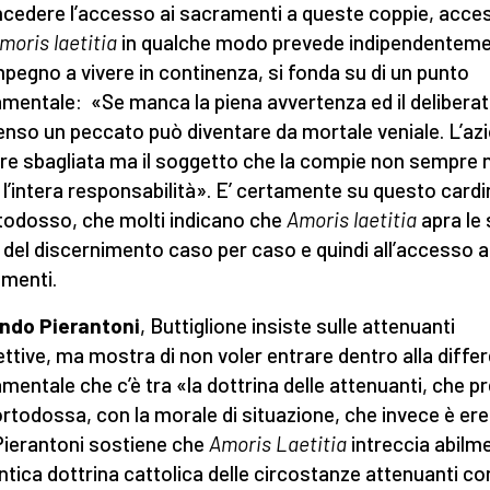
ncedere l’accesso ai sacramenti a queste coppie, acce
moris laetitia
in qualche modo prevede indipendentem
impegno a vivere in continenza, si fonda su di un punto
mentale: «Se manca la piena avvertenza ed il delibera
nso un peccato può diventare da mortale veniale. L’az
e sbagliata ma il soggetto che la compie non sempre 
 l’intera responsabilità». E’ certamente su questo cardin
todosso, che molti indicano che
Amoris laetitia
apra le
 del discernimento caso per caso e quindi all’accesso a
menti.
ndo Pierantoni
, Buttiglione insiste sulle attenuanti
ttive, ma mostra di non voler entrare dentro alla diffe
mentale che c’è tra «la dottrina delle attenuanti, che pr
ortodossa, con la morale di situazione, che invece è ere
Pierantoni sostiene che
Amoris Laetitia
intreccia abilm
entica dottrina cattolica delle circostanze attenuanti con