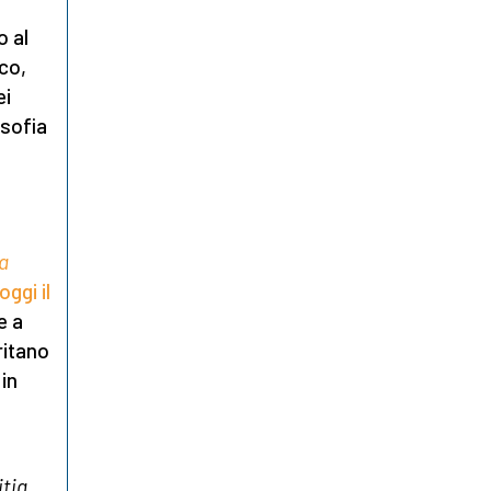
o al
ico,
ei
osofia
a
ggi il
e a
ritano
in
o
itia
,