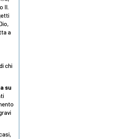
 II.
etti
Dio,
tta a
di chi
ta su
ti
amento
gravi
 casi,