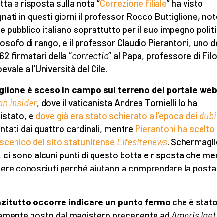
tta e risposta sulla nota “
Correzione filiale
” ha visto
nati in questi giorni il professor Rocco Buttiglione, not
e pubblico italiano soprattutto per il suo impegno polit
losofo di rango, e il professor Claudio Pierantoni, uno d
62 firmatari della “
correctio
” al Papa, professore di Fil
evale all’Università del Cile.
glione è sceso in campo sul terreno del portale web
an insider
, dove il vaticanista Andrea Tornielli lo ha
vistato, e
dove già era stato schierato all’epoca dei
dubi
ntati dai quattro cardinali, mentre
Pierantoni ha scelto o
scenico del sito statunitense
Lifesitenews
. Schermagli
, ci sono alcuni punti di questo botta e risposta che me
sere conosciuti perché aiutano a comprendere la posta 
.
zitutto occorre indicare un punto fermo
che è stat
amente posto dal magistero precedente ad
Amoris laet