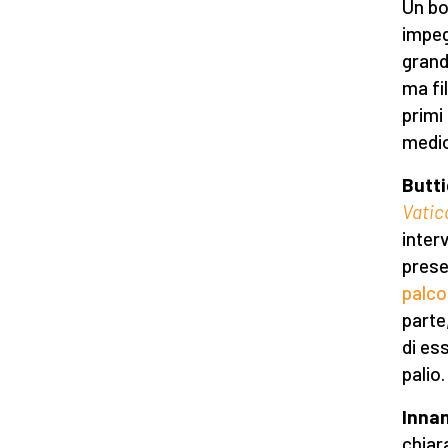
Un bo
impeg
grand
ma fi
primi 
medio
Butti
Vatic
inter
prese
palco
parte
di es
palio
Innan
chiar