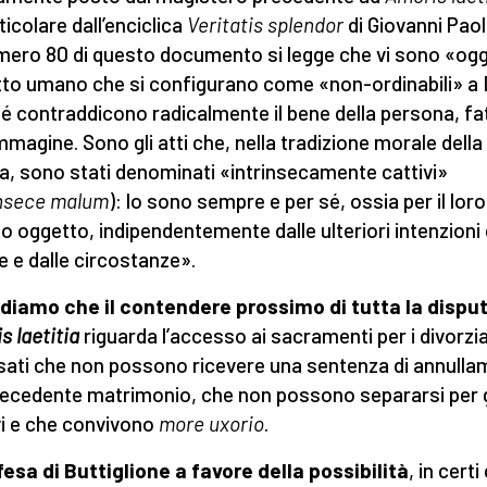
ticolare dall’enciclica
Veritatis splendor
di Giovanni Paolo
mero 80 di questo documento si legge che vi sono «ogg
atto umano che si configurano come «non-ordinabili» a 
é contraddicono radicalmente il bene della persona, fa
mmagine. Sono gli atti che, nella tradizione morale della
a, sono stati denominati «intrinsecamente cattivi»
insece malum
): lo sono sempre e per sé, ossia per il loro
o oggetto, indipendentemente dalle ulteriori intenzioni 
e e dalle circostanze».
diamo che il contendere prossimo di tutta la dispu
s laetitia
riguarda l’accesso ai sacramenti per i divorzia
sati che non possono ricevere una sentenza di annull
recedente matrimonio, che non possono separarsi per 
i e che convivono
more uxorio
.
fesa di Buttiglione a favore della possibilità
, in certi