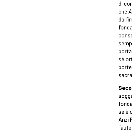
di co
che
A
dall’
fonda
conse
sempr
porta
sé or
porte
sacra
Seco
sogge
fonda
sé è 
Anzi 
l’aut