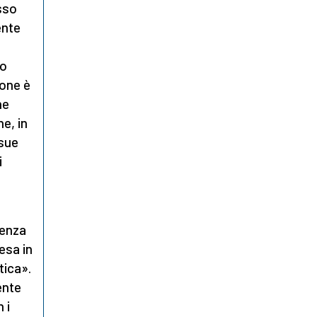
sso
ente
to
ione è
ne
e, in
 sue
i
renza
esa in
tica».
ente
 i