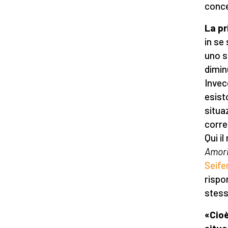
conce
La pr
in se
uno s
dimin
Invec
esist
situa
corre
Qui i
Amori
Seife
rispo
stess
«Cioè