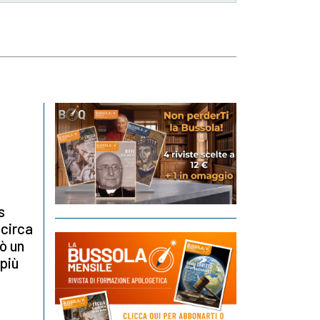
s
circa
ò un
 più