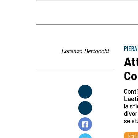
PIERA
Lorenzo Bertocchi
At
Co
Conti
Laeti
la sf
divor
se s
ECCL