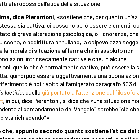
tti eterodossi dell’etica della situazione.
ima, dice Pierantoni
, «sostiene che, per quanto un’az
 stessa sia cattiva, ci possono però essere elementi, 
tato di grave alterazione psicologica, o l’ignoranza, che
uiscono, o addirittura annullano, la colpevolezza sogget
e la morale di situazione afferma che in assoluto non
ono azioni intrinsecamente cattive e che, in alcune
zioni, quello che è normalmente cattivo, può essere la 
tta, quindi può essere oggettivamente una buona azion
l riferimento è poi rivolto al famigerato paragrafo 303 di
s laetitia
, quello
già portato all’attenzione dal filosofo
rt
, in cui, dice Pierantoni, si dice che «una situazione no
ndente al comandamento del Vangelo” sarebbe “ciò che
o sta richiedendo”».
 che, appunto secondo quanto sostiene l’etica dell