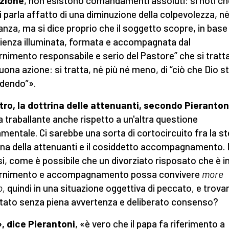
azione
, non esistono comandamenti assoluti: si noti ch
i parla affatto di una diminuzione della colpevolezza, né
anza, ma si dice proprio che il soggetto scopre, in base
ienza illuminata, formata e accompagnata dal
rnimento responsabile e serio del Pastore” che si tratta
uona azione: si tratta, né più né meno, di “ciò che Dio s
edendo”».
tro, la dottrina delle attenuanti, secondo Pieranton
ta traballante anche rispetto a un'altra questione
mentale. Ci sarebbe una sorta di cortocircuito fra la s
ina della attenuanti e il cosiddetto accompagnamento. 
si, come è possibile che un divorziato risposato che è i
ernimento e accompagnamento possa convivere
more
o,
quindi in una situazione oggettiva di peccato
,
e trovar
stato senza piena avvertenza e deliberato consenso?
, dice Pierantoni
, «è vero che il papa fa riferimento a