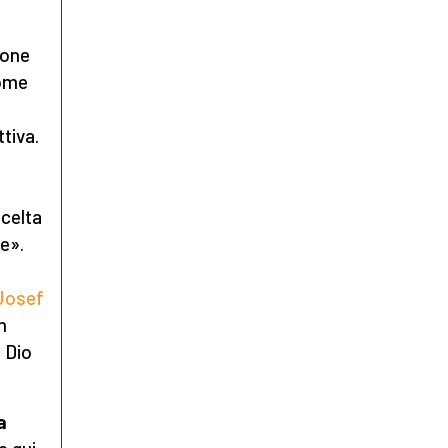
ione
come
tiva.
scelta
e».
 Josef
n
 Dio
a