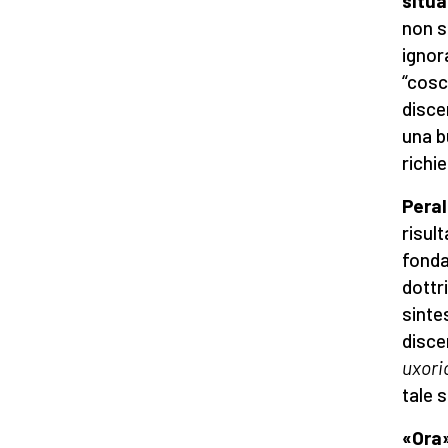
situ
non s
ignor
“cosc
disce
una b
richi
Peral
risul
fonda
dottr
sinte
disc
uxori
tale 
«Ora»