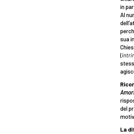
in par
Al nu
dell'
perch
sua i
Chies
(
intr
stess
agisc
Ricor
Amori
rispo
del p
motiv
La di