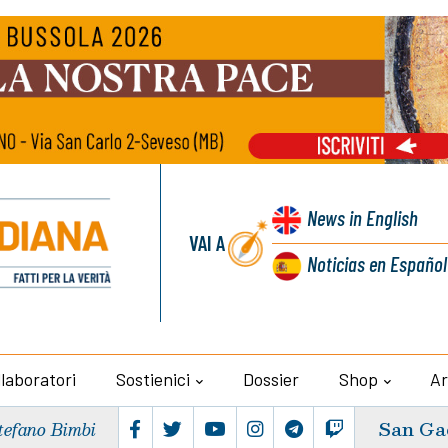
News
in English
VAI A
Noticias
en Español
llaboratori
Sostienici
Dossier
Shop
Ar
San Ga
tefano Bimbi