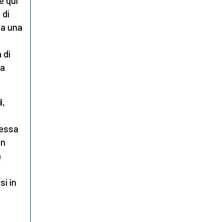
e qui
 di
 a una
 di
ta
i
,
tessa
In
n
si in