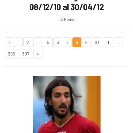
08/12/10 al 30/04/12
Home
«
1
2
...
5
6
7
8
9
10
11
...
396
397
»