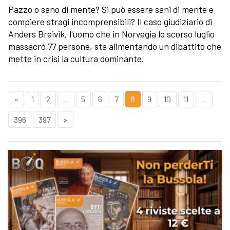
Pazzo o sano di mente? Si può essere sani di mente e
compiere stragi incomprensibili? Il caso giudiziario di
Anders Breivik, l'uomo che in Norvegia lo scorso luglio
massacrò 77 persone, sta alimentando un dibattito che
mette in crisi la cultura dominante.
«
1
2
...
5
6
7
8
9
10
11
...
396
397
»