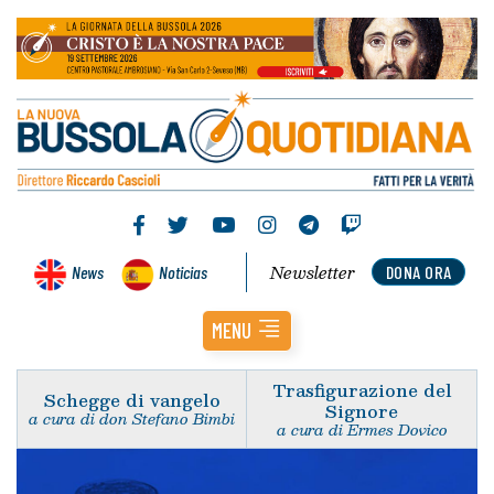
Newsletter
News
Noticias
DONA ORA
MENU
Trasfigurazione del
Schegge di vangelo
Signore
a cura di don Stefano Bimbi
a cura di Ermes Dovico