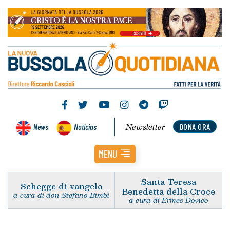
Newsletter
News
Noticias
DONA ORA
MENU
Santa Teresa
Schegge di vangelo
Benedetta della Croce
a cura di don Stefano Bimbi
a cura di Ermes Dovico