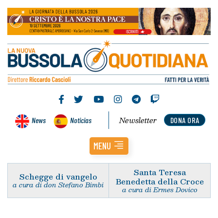
Newsletter
News
Noticias
DONA ORA
MENU
Santa Teresa
Schegge di vangelo
Benedetta della Croce
a cura di don Stefano Bimbi
a cura di Ermes Dovico