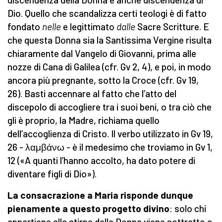
Dio. Quello che scandalizza certi teologi è di fatto
fondato
nelle
e legittimato
dalle
Sacre Scritture. E
che questa Donna sia la Santissima Vergine risulta
chiaramente dal Vangelo di Giovanni, prima alle
nozze di Cana di Galilea (cfr. Gv 2, 4), e poi, in modo
ancora più pregnante, sotto la Croce (cfr. Gv 19,
26). Basti accennare al fatto che l’atto del
discepolo di accogliere tra i suoi beni, o tra ciò che
gli è proprio, la Madre, richiama quello
dell’accoglienza di Cristo. Il verbo utilizzato in Gv 19,
26 - λαμβάνω - è il medesimo che troviamo in Gv 1,
12 («A quanti l’hanno accolto, ha dato potere di
diventare figli di Dio»).
La consacrazione a Maria risponde dunque
pienamente a questo progetto divino
: solo chi
appartiene alla stirpe della Donna viene sottratto a