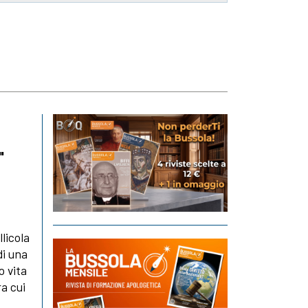
"
llicola
di una
o vita
ra cui