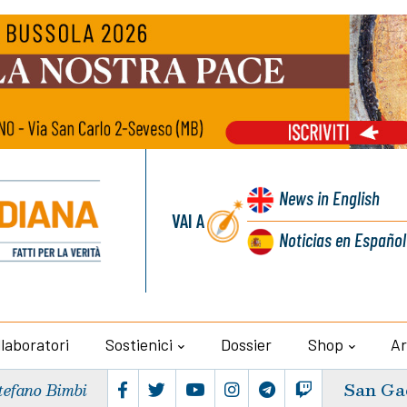
News
in English
VAI A
Noticias
en Español
llaboratori
Sostienici
Dossier
Shop
Ar
San Ga
tefano Bimbi