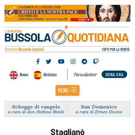
Newsletter
News
Noticias
DONA ORA
MENU
Schegge di vangelo
San Domenico
a cura di don Stefano Bimbi
a cura di Ermes Dovico
Staglianò