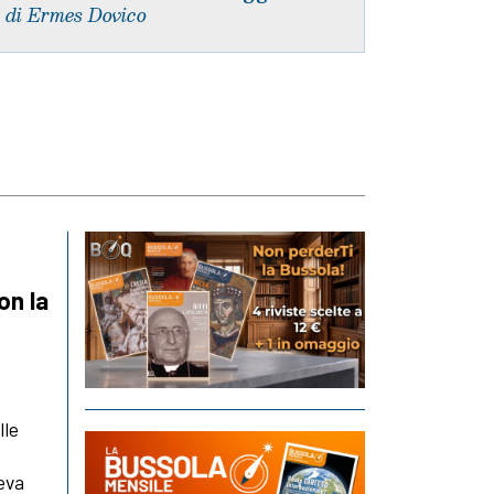
 di Ermes Dovico
on la
lle
veva