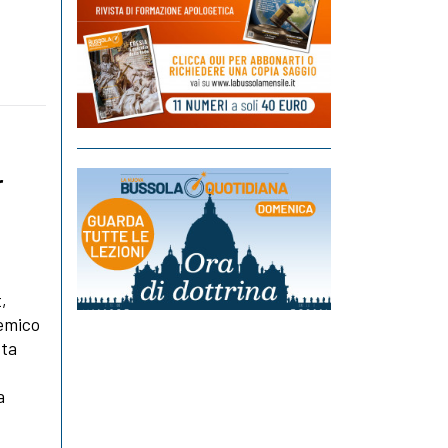
r
,
temico
tta
a