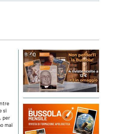
entre
e si
, per
no mai