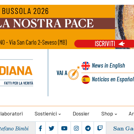
News
in English
VAI A
Noticias
en Español
llaboratori
Sostienici
Dossier
Shop
Ar
San Ga
tefano Bimbi