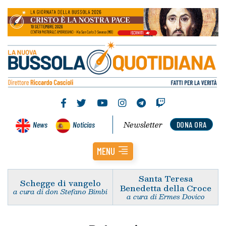
Newsletter
News
Noticias
DONA ORA
MENU
Santa Teresa
Schegge di vangelo
Benedetta della Croce
a cura di don Stefano Bimbi
a cura di Ermes Dovico