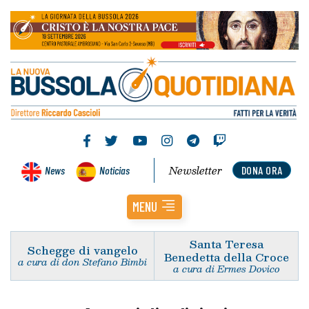
Newsletter
News
Noticias
DONA ORA
MENU
Santa Teresa
Schegge di vangelo
Benedetta della Croce
a cura di don Stefano Bimbi
a cura di Ermes Dovico