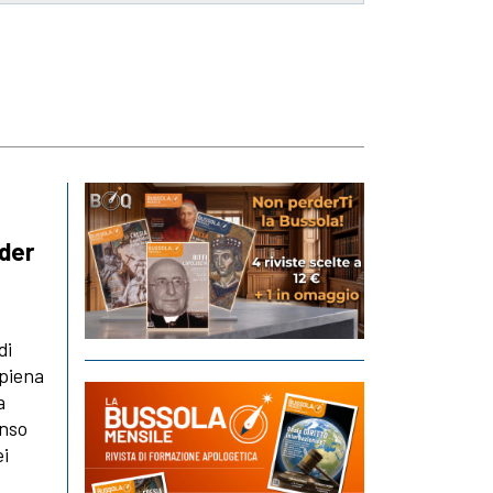
nder
di
 piena
a
enso
ei