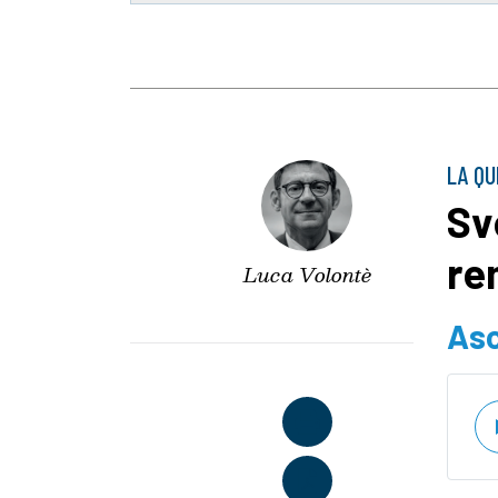
LA QU
Sv
re
Luca Volontè
Asc