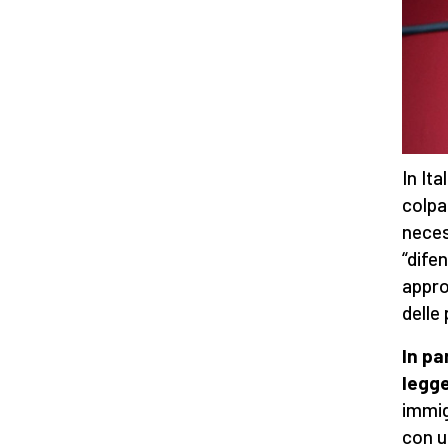
In Ita
colpa
neces
“difen
appro
delle
In pa
legg
immig
con u