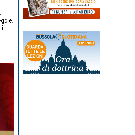
,
egole.
il