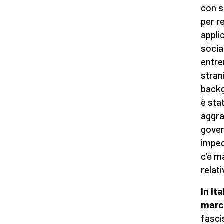
con s
per r
appli
socia
entre
stran
backg
è sta
aggra
gover
imped
c’è m
relati
In Ita
march
fasci