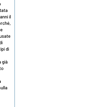
o
stata
nni il
erché,
ne
 usate
di
pi di
 già
to
a
ulla