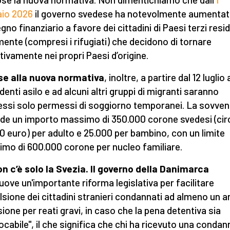
io 2026
il governo svedese ha notevolmente aumentato
gno finanziario a favore dei cittadini di Paesi terzi resi
mente (compresi i rifugiati) che decidono di tornare
itivamente nei propri Paesi d’origine.
se alla nuova normativa
, inoltre, a partire dal 12 luglio 
denti asilo e ad alcuni altri gruppi di migranti saranno
ssi solo permessi di soggiorno temporanei. La sovven
de un importo massimo di 350.000 corone svedesi (cir
0 euro) per adulto e 25.000 per bambino, con un limite
mo di 600.000 corone per nucleo familiare.
n c’è solo la Svezia.
Il governo
della Danimarca
ove un'importante riforma legislativa per facilitare
ulsione dei cittadini stranieri condannati ad almeno un a
sione per reati gravi, in caso che la pena detentiva sia
vocabile", il che significa che chi ha ricevuto una condan