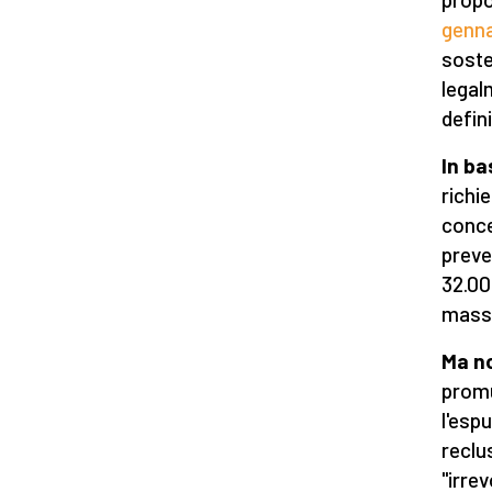
genna
soste
legal
defin
In ba
richie
conce
preve
32.00
massi
Ma no
promu
l'esp
reclu
"irre