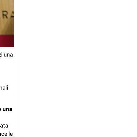
zi una
nali
o una
vata
uce le