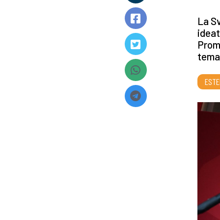
La Sv
ideat
Promo
tema 
ESTE