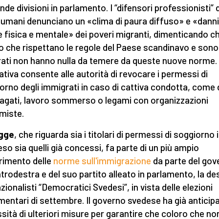
nde divisioni in parlamento. I “difensori professionisti” 
ti umani denunciano un «clima di paura diffuso» e «danni
e fisica e mentale» dei poveri migranti, dimenticando c
o che rispettano le regole del Paese scandinavo e sono
rati non hanno nulla da temere da queste nuove norme.
tiva consente alle autorità di revocare i permessi di
orno degli immigrati in caso di cattiva condotta, come 
agati, lavoro sommerso o legami con organizzazioni
miste.
egge
, che riguarda sia i titolari di permessi di soggiorno 
so sia quelli già concessi, fa parte di un più ampio
rimento delle
norme sull'immigrazione
da parte del gov
ntrodestra e del suo partito alleato in parlamento, la de
zionalisti “Democratici Svedesi”, in vista delle elezioni
mentari di settembre. Il governo svedese ha già anticipa
sità di ulteriori misure per garantire che coloro che no