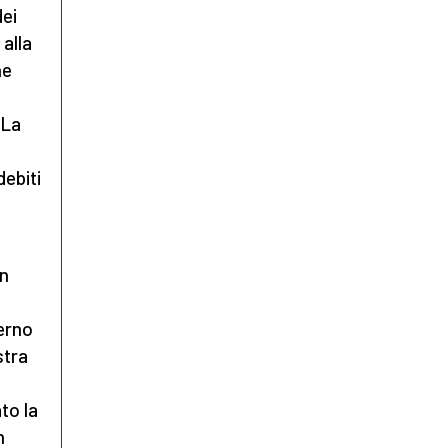
dei
 alla
he
 La
debiti
in
erno
stra
to la
n