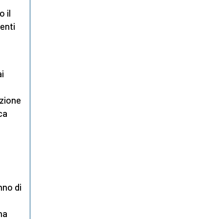
 il
denti
ai
zione
ca
nno di
na