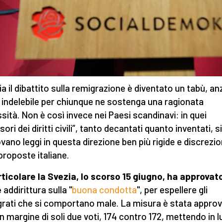
lia il dibattito sulla remigrazione è diventato un tabù, an
 indelebile per chiunque ne sostenga una ragionata
sità. Non è così invece nei Paesi scandinavi: in quei
sori dei diritti civili”, tanto decantati quanto inventati, si
vano leggi in questa direzione ben più rigide e discrezio
 proposte italiane.
rticolare la Svezia,
lo scorso
15 giugno, ha approvat
e
addirittura sulla "
buona condotta
", per espellere gli
rati che si comportano male. La misura è stata appro
n margine di soli due voti, 174 contro 172, mettendo in l