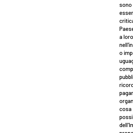
sono 
esser
criti
Paese
a lor
nell'
o impu
uguag
compo
pubbl
ricor
pagam
organ
cosa 
possi
dell'
propo