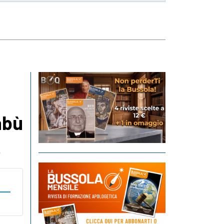
abù
o