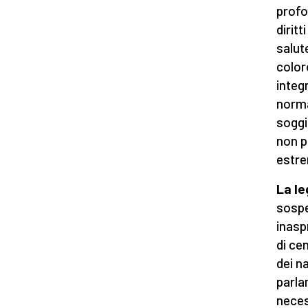
profo
dirit
salut
color
integ
norma
soggi
non p
estre
La l
sospe
inasp
di ce
dei na
parla
neces