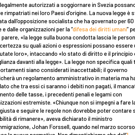
legalmente autorizzati a soggiornare in Svezia possan
e rimpatriati nei loro Paesi d'origine. La nuova legge è 
cata dall'opposizione socialista che ha governato per 60 a
 e dalle organizzazioni per la “
difesa dei diritti umani
” p
o parere, «la legge sulla buona condotta lascia le perso
incertezza su quali azioni o espressioni possano essere
tate loro», intaccando «lo stato di diritto e il principio 
lianza davanti alla legge». La legge non specifica quali ti
rtamenti siano considerati inaccettabili; il governo
icherà un regolamento amministrativo in materia ma ha
dato che tra essi ci saranno i debiti non pagati, il manca
ento delle tasse, i precedenti penali e legami con
izzazioni estremiste. «Chiunque non si impegni a fare l
giusta e seguire le regole non dovrebbe poter contare s
bilità di rimanere», aveva dichiarato il ministro
Immigrazione, Johan Forssell, quando nel marzo scorso
se la nuova normativa. Non dimentichiamo che dall’
1