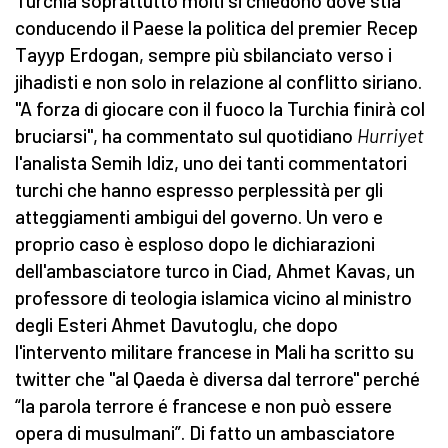
Turchia soprattutto molti si chiedono dove stia
conducendo il Paese la politica del premier Recep
Tayyp Erdogan, sempre più sbilanciato verso i
jihadisti e non solo in relazione al conflitto siriano.
''A forza di giocare con il fuoco la Turchia finirà col
bruciarsi'', ha commentato sul quotidiano
Hurriyet
l'analista Semih Idiz, uno dei tanti commentatori
turchi che hanno espresso perplessità per gli
atteggiamenti ambigui del governo. Un vero e
proprio caso è esploso dopo le dichiarazioni
dell'ambasciatore turco in Ciad, Ahmet Kavas, un
professore di teologia islamica vicino al ministro
degli Esteri Ahmet Davutoglu, che dopo
l'intervento militare francese in Mali ha scritto su
twitter che ''al Qaeda è diversa dal terrore'' perché
“la parola terrore é francese e non può essere
opera di musulmani”. Di fatto un ambasciatore