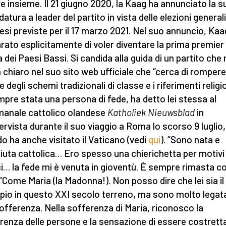
e insieme. Il 21 giugno 2020, la Kaag ha annunciato la s
atura a leader del partito in vista delle elezioni generali
esi previste per il 17 marzo 2021. Nel suo annuncio, Kaa
arato esplicitamente di voler diventare la prima premier
 dei Paesi Bassi. Si candida alla guida di un partito che
n chiaro nel suo sito web ufficiale che “cerca di rompere 
 degli schemi tradizionali di classe e i riferimenti religio
pre stata una persona di fede, ha detto lei stessa al
manale cattolico olandese
Katholiek Nieuwsblad
in
tervista durante il suo viaggio a Roma lo scorso 9 luglio,
o ha anche visitato il Vaticano (vedi
qui
). “Sono nata e
iuta cattolica… Ero spesso una chierichetta per motivi
ci… la fede mi è venuta in gioventù. È sempre rimasta c
“Come Maria (la Madonna!). Non posso dire che lei sia il
io in questo XXI secolo terreno, ma sono molto legata
offerenza. Nella sofferenza di Maria, riconosco la
renza delle persone e la sensazione di essere costrett