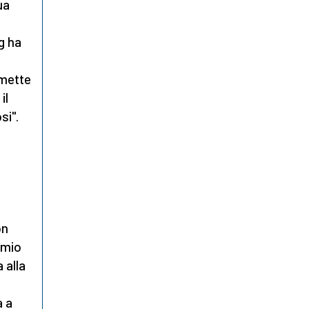
ua
g ha
 mette
il
si".
on
 mio
 alla
a a