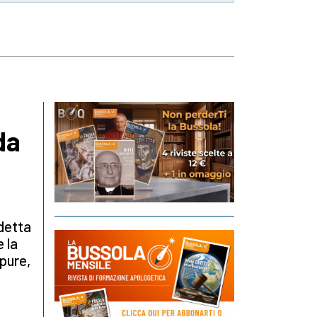
da
ddetta
 la
ppure,