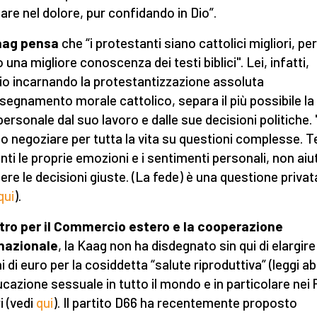
are nel dolore, pur confidando in Dio”.
aag pensa
che “i protestanti siano cattolici migliori, pe
una migliore conoscenza dei testi biblici". Lei, infatti,
io incarnando la protestantizzazione assoluta
insegnamento morale cattolico, separa il più possibile la
personale dal suo lavoro e dalle sue decisioni politiche.
o negoziare per tutta la vita su questioni complesse. T
nti le proprie emozioni e i sentimenti personali, non aiu
ere le decisioni giuste. (La fede) è una questione privat
qui
).
tro per il Commercio estero e la cooperazione
nazionale
, la Kaag non ha disdegnato sin qui di elargire
i di euro per la cosiddetta “salute riproduttiva” (leggi a
ducazione sessuale in tutto il mondo e in particolare nei 
i (vedi
qui
). Il partito D66 ha recentemente proposto