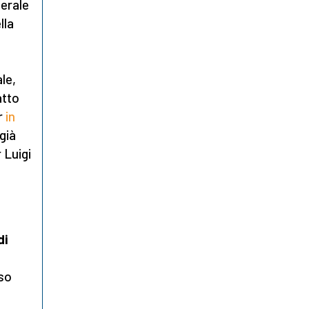
berale
lla
le,
atto
r
in
 già
 Luigi
di
sso