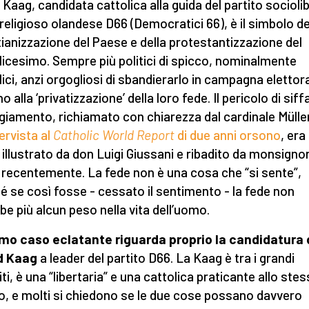
d Kaag, candidata cattolica alla guida del partito socioli
ireligioso olandese D66 (Democratici 66), è il simbolo de
tianizzazione del Paese e della protestantizzazione del
licesimo. Sempre più politici di spicco, nominalmente
lici, anzi orgogliosi di sbandierarlo in campagna elettora
 alla ‘privatizzazione’ della loro fede. Il pericolo di siff
giamento, richiamato con chiarezza dal cardinale Mülle
tervista al
Catholic World Report
di due anni orsono
, era
 illustrato da don Luigi Giussani e ribadito da monsignor
 recentemente. La fede non è una cosa che “si sente”,
é se così fosse - cessato il sentimento - la fede non
be più alcun peso nella vita dell’uomo.
imo caso eclatante riguarda proprio la candidatura 
d Kaag
a leader del partito D66. La Kaag è tra i grandi
ti, è una “libertaria” e una cattolica praticante allo ste
, e molti si chiedono se le due cose possano davvero