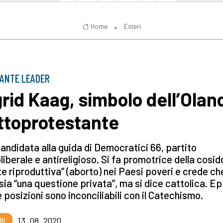
Home
Esteri
ANTE LEADER
grid Kaag, simbolo dell’Olan
ttoprotestante
candidata alla guida di Democratici 66, partito
liberale e antireligioso. Si fa promotrice della cosi
te riproduttiva” (aborto) nei Paesi poveri e crede che
sia “una questione privata”, ma si dice cattolica. E
e posizioni sono inconciliabili con il Catechismo.
RI
13_08_2020