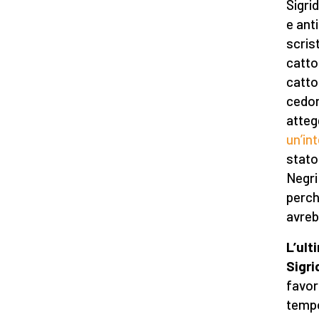
Sigri
e ant
scris
catto
catto
cedono
atteg
un’in
stato
Negri
perch
avreb
L’ult
Sigri
favori
tempo