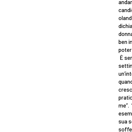
andar
candid
oland
dichi
donna
ben i
potere
È sem
setti
un’in
quand
cresc
prati
me”. 
esemp
sua s
soffe