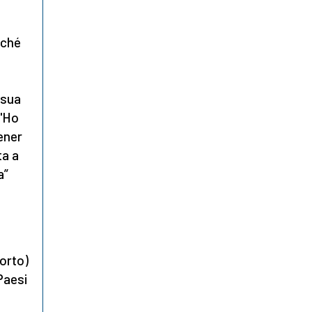
rché
 sua
 "Ho
ener
ta a
a”
borto)
Paesi