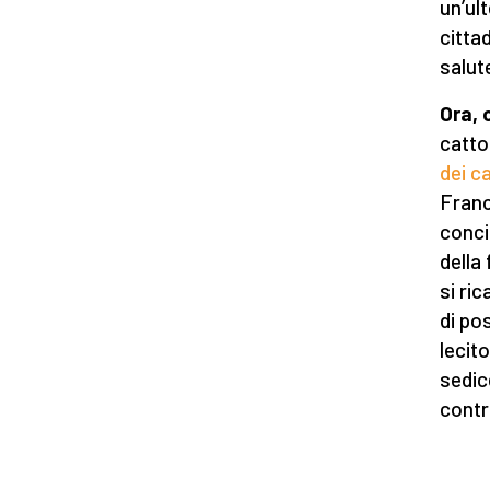
un’ult
citta
salut
Ora, 
catto
dei ca
Franc
conci
della 
si ri
di po
lecit
sedic
contr