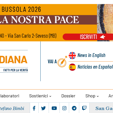
News
in English
VAI A
Noticias
en Español
llaboratori
Sostienici
Dossier
Shop
Ar
San Ga
tefano Bimbi