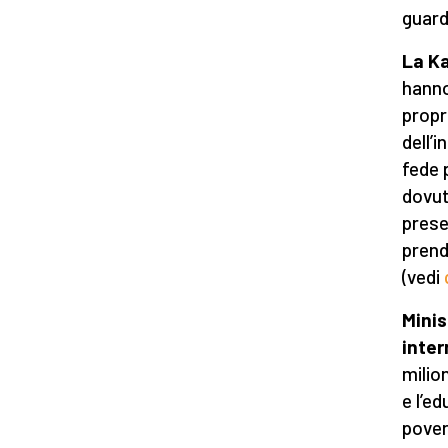
guard
La K
hanno 
propr
dell’
fede 
dovut
prese
prend
(vedi
Minis
inter
milion
e l’e
pover