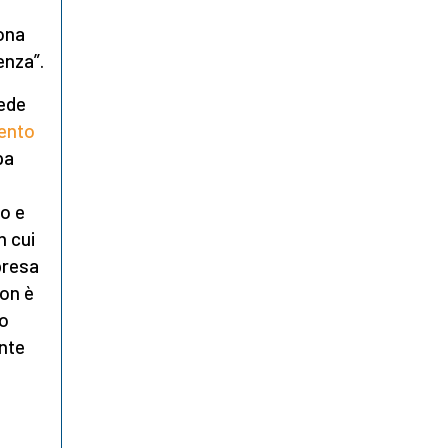
uona
enza”.
ede
mento
pa
to e
n cui
presa
Non è
no
ente