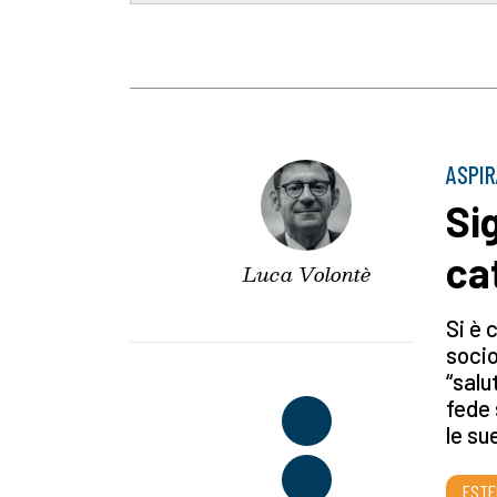
ASPIR
Si
ca
Luca Volontè
Si è 
socio
“salu
fede 
le su
ESTE