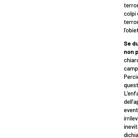
terro
colpi 
terro
l’obie
Se du
non p
chiaro
campo
Perci
quest
L’enf
dell’a
event
irrile
inevi
dichi