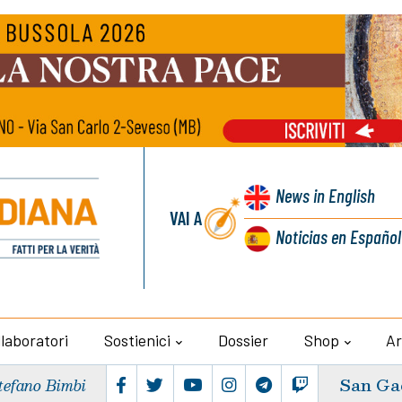
News
in English
VAI A
Noticias
en Español
llaboratori
Sostienici
Dossier
Shop
Ar
San Ga
tefano Bimbi