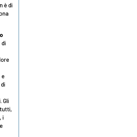
n è di
uona
no
 di
lore
 e
 di
 Gli
tutti,
 i
re