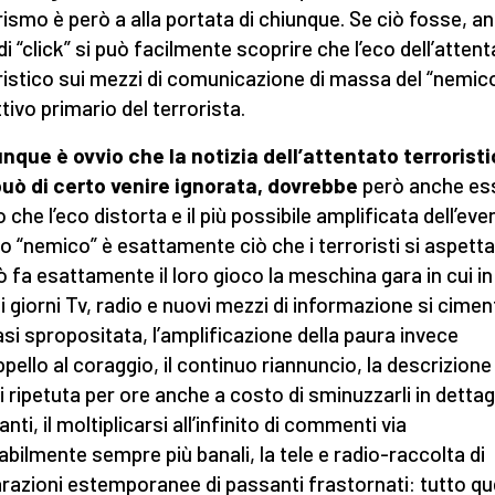
rismo è però a alla portata di chiunque. Se ciò fosse, a
di “click” si può facilmente scoprire che l’eco dell’atten
ristico sui mezzi di comunicazione di massa del “nemic
ttivo primario del terrorista.
nque è ovvio che la notizia dell’attentato terrorist
uò di certo venire ignorata, dovrebbe
però anche es
 che l’eco distorta e il più possibile amplificata dell’eve
 “nemico” è esattamente ciò che i terroristi si aspett
ò fa esattamente il loro gioco la meschina gara in cui in
i giorni Tv, radio e nuovi mezzi di informazione si cime
asi spropositata, l’amplificazione della paura invece
ppello al coraggio, il continuo riannuncio, la descrizione
i ripetuta per ore anche a costo di sminuzzarli in dettag
vanti, il moltiplicarsi all’infinito di commenti via
tabilmente sempre più banali, la tele e radio-raccolta di
arazioni estemporanee di passanti frastornati: tutto q