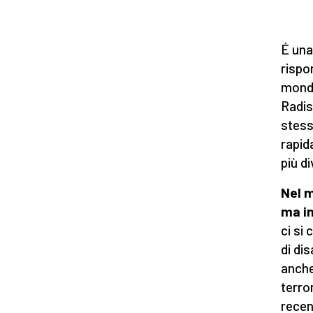
É una
rispo
mondo
Radis
stess
rapid
più di
Nel m
ma i
ci si
di di
anche
terro
recen