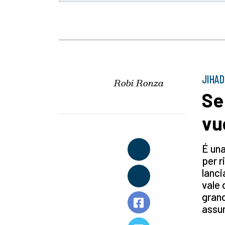
JIHAD
Robi Ronza
Se
vuo
É una
per r
lanci
vale 
grand
assum