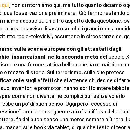
 qui
) non ci ritorniamo qui, ma tutto quanto diciamo ogg
 di quell’osservazione preliminare. Ciò fermo restando c
rmiamo adesso su un altro aspetto della questione, o
olo, a nostro avviso disastroso, che i grandi media occide
zitutto radio-televisivi, assumono in circostanze del g
rso sulla scena europea con gli attentati degli
hici insurrezionali nella seconda metà del
secolo XI
rismo è una feroce tattica bellica che ha ormai circa un
o e mezzo di storia. Sul terrorismo, sulle sue pretese
ficazioni e sugli effetti che si attende chi decide di farn
i suoi inventori e promotori hanno scritto intere bibliot
apire come non diventarne complici pur senza volerlo
rebbe un po’ di buon senso. Oggi però l’eccesso di
essione”, con la conseguente atrofia diffusa della cap
flettere, fa del buon senso una merce sempre più rara. L
ra, magari su e.book via tablet, di qualche testo di teoria