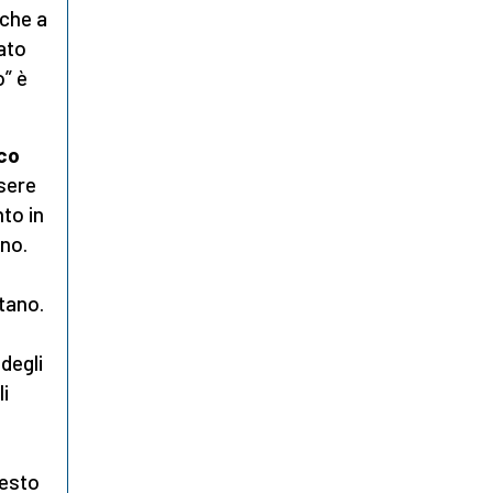
nche a
tato
o” è
ico
sere
nto in
ano.
ntano.
 degli
li
uesto