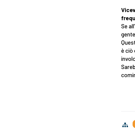
Vicev
frequ
Se al
gente
Quest
è ciò
invol
Sareb
comin