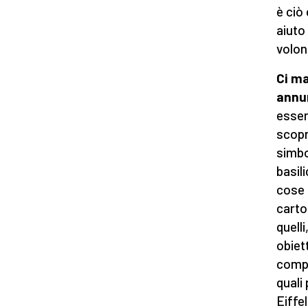
è ciò
aiuto
volon
Ci m
annun
esser
scopr
simbol
basil
cose 
carto
quell
obiett
compr
quali
Eiffe