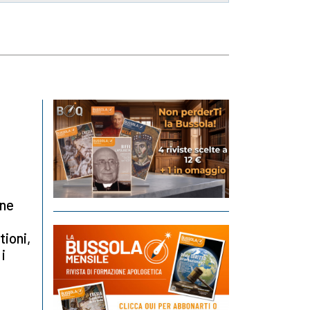
one
tioni,
i