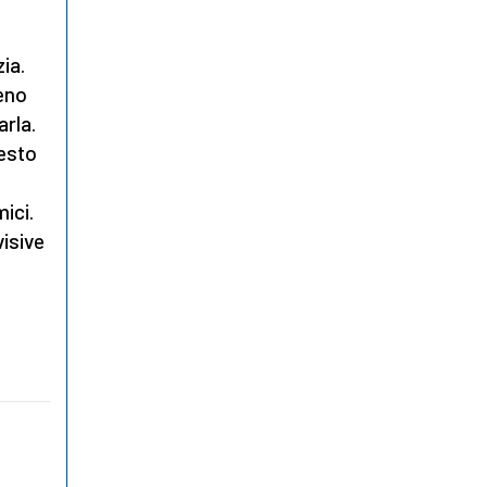
ia.
meno
arla.
uesto
mici.
visive