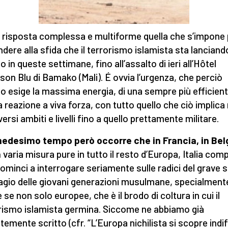
 risposta complessa e multiforme quella che s’impone 
ndere alla sfida che il terrorismo islamista sta lanciand
 in queste settimane, fino all’assalto di ieri all’Hôtel
son Blu di Bamako (Mali). É ovvia l’urgenza, che perciò
o esige la massima energia, di una sempre più efficient
a reazione a viva forza, con tutto quello che ciò implica 
versi ambiti e livelli fino a quello prettamente militare.
edesimo tempo però occorre che in Francia, in Bel
n
varia misura pure in tutto il resto d’Europa, Italia com
 cominci a interrogare seriamente sulle radici del grave 
sagio delle giovani generazioni musulmane, specialment
 se non solo europee, che è il brodo di coltura in cui il
rismo islamista germina. Siccome ne abbiamo già
temente scritto (cfr. “L’Europa nichilista si scopre indi