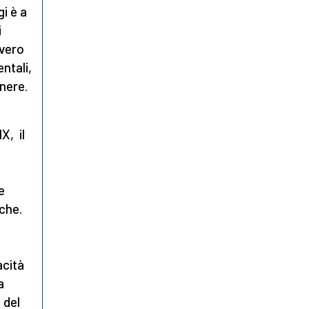
i è a
i
vvero
ntali,
enere.
X, il
e
eche.
acità
a
 del