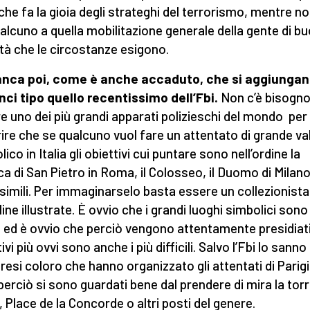
 che fa la gioia degli strateghi del terrorismo, mentre no
 alcuno a quella mobilitazione generale della gente di b
tà che le circostanze esigono.
anca poi, come è anche accaduto, che si aggiunga
ci tipo quello recentissimo dell’Fbi.
Non c’è bisogno
e uno dei più grandi apparati polizieschi del mondo per
ire che se qualcuno vuol fare un attentato di grande va
ico in Italia gli obiettivi cui puntare sono nell’ordine la
ica di San Pietro in Roma, il Colosseo, il Duomo di Milano
simili. Per immaginarselo basta essere un collezionista
line illustrate. È ovvio che i grandi luoghi simbolici sono
i, ed è ovvio che perciò vengono attentamente presidiati.
ivi più ovvi sono anche i più difficili. Salvo l’Fbi lo sanno 
esi coloro che hanno organizzato gli attentati di Parigi,
 perciò si sono guardati bene dal prendere di mira la tor
l, Place de la Concorde o altri posti del genere.