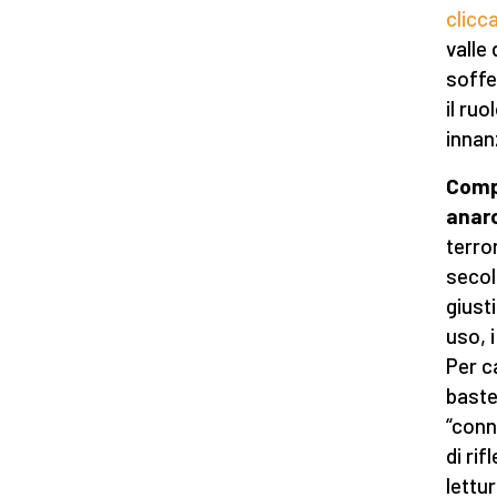
clicca
valle
soffe
il ru
innan
Compa
anarc
terro
secol
giusti
uso, 
Per c
baste
“conn
di ri
lettu