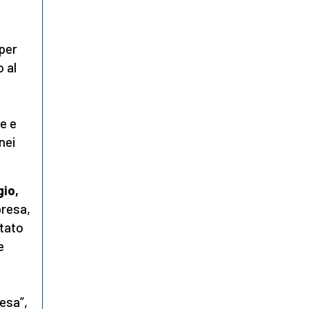
per
o al
e e
nei
gio,
presa,
stato
e
fesa”,