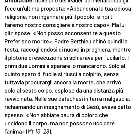
Ambiatibe
, dove uno dei leader dei Menalamba gli
fece un’ultima proposta: «Abbandona la tua odiosa
religione, non ingannare più il popolo, e noi ti
faremo nostro consigliere e nostro capo». Ma lui
gli rispose: «Non posso acconsentire a questo.
Preferisco morire». Padre Berthieu chinò quindi la
testa, raccogliendosi di nuovo in preghiera, mentre
il plotone di esecuzione si schierava per fucilarlo. I
primi due uomini a sparare lo mancarono. Solo al
quinto sparo di fucile si riuscì a colpirlo, senza
tuttavia procurargli ancora la morte, che arrivò
solo al sesto colpo, esploso da una distanza più
ravvicinata. Nelle sue catechesi in terra malgascia,
richiamando un insegnamento di Gesù, aveva detto
spesso: «Non abbiate paura di coloro che
uccidono il corpo, ma non possono uccidere
l’anima» (
Mt 10, 28
).