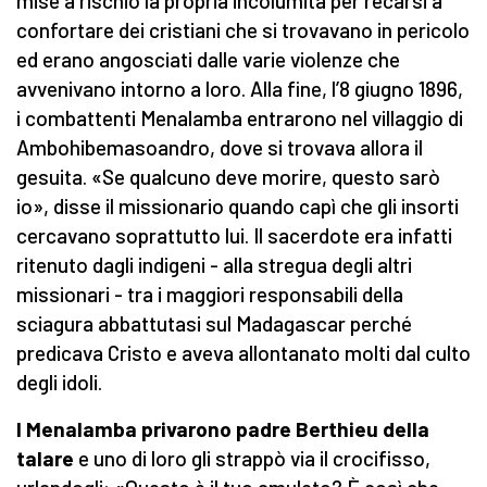
mise a rischio la propria incolumità per recarsi a
confortare dei cristiani che si trovavano in pericolo
ed erano angosciati dalle varie violenze che
avvenivano intorno a loro. Alla fine, l’8 giugno 1896,
i combattenti Menalamba entrarono nel villaggio di
Ambohibemasoandro, dove si trovava allora il
gesuita. «Se qualcuno deve morire, questo sarò
io», disse il missionario quando capì che gli insorti
cercavano soprattutto lui. Il sacerdote era infatti
ritenuto dagli indigeni - alla stregua degli altri
missionari - tra i maggiori responsabili della
sciagura abbattutasi sul Madagascar perché
predicava Cristo e aveva allontanato molti dal culto
degli idoli.
I Menalamba privarono padre Berthieu della
talare
e uno di loro gli strappò via il crocifisso,