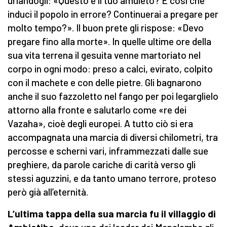
urlandogli: «Questo è il tuo amuleto? È così che
induci il popolo in errore? Continuerai a pregare per
molto tempo?». Il buon prete gli rispose: «Devo
pregare fino alla morte». In quelle ultime ore della
sua vita terrena il gesuita venne martoriato nel
corpo in ogni modo: preso a calci, evirato, colpito
con il machete e con delle pietre. Gli bagnarono
anche il suo fazzoletto nel fango per poi legarglielo
attorno alla fronte e salutarlo come «re dei
Vazaha», cioè degli europei. A tutto ciò si era
accompagnata una marcia di diversi chilometri, tra
percosse e scherni vari, inframmezzati dalle sue
preghiere, da parole cariche di carità verso gli
stessi aguzzini, e da tanto umano terrore, proteso
però già all’eternità.
L’ultima tappa della sua marcia fu il villaggio di