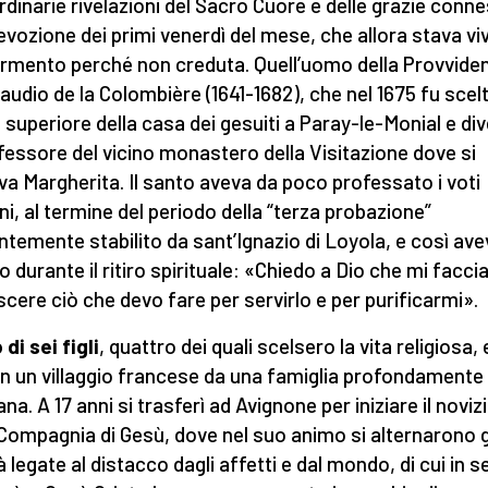
rdinarie rivelazioni del Sacro Cuore e delle grazie conn
devozione dei primi venerdì del mese, che allora stava v
ormento perché non creduta. Quell’uomo della Provvide
laudio de la Colombière (1641-1682), che nel 1675 fu scel
superiore della casa dei gesuiti a Paray-le-Monial e di
nfessore del vicino monastero della Visitazione dove si
va Margherita. Il santo aveva da poco professato i voti
ni, al termine del periodo della “terza probazione”
ntemente stabilito da sant’Ignazio di Loyola, e così ave
o durante il ritiro spirituale: «Chiedo a Dio che mi facci
cere ciò che devo fare per servirlo e per purificarmi».
di sei figli
, quattro dei quali scelsero la vita religiosa, 
in un villaggio francese da una famiglia profondamente
ana. A 17 anni si trasferì ad Avignone per iniziare il noviz
 Compagnia di Gesù, dove nel suo animo si alternarono g
à legate al distacco dagli affetti e dal mondo, di cui in s