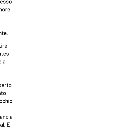
stesso
gnore
nte.
tire
ates
e a
perto
ato
ecchio
rancia
al. E