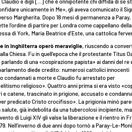
 Claudio e digli […] che è onnipotente chi diffida di sé 
onfidare unicamente in Me», gli aveva comunicato il Si
verso Margherita. Dopo 18 mesi di permanenza a Paray,
ette l’ordine di partire per Londra come cappellano della
ssa di York, Maria Beatrice d’Este, una cattolica ferve
 in Inghilterra operò meraviglie
, riuscendo a conver
 alla Chiesa. Fu in quell’epoca che il protestante Titus O
 parlando di una «cospirazione papista» ai danni del re 
l parlamento diede credito: numerosi cattolici innocenti
o condannati a morte e Claudio fu arrestato per
elitismo religioso». Quattro anni prima si era visto «co
rri e catene, trascinato in prigione, accusato e condann
ver predicato Cristo crocifisso». La prigionia minò par
a salute, già indebolita da una tubercolosi incipiente, ma
rvento di Luigi XIV gli valse la liberazione e il rientro in F
679. Nell’inverno di due anni dopo tornò a Paray-Le-Moni