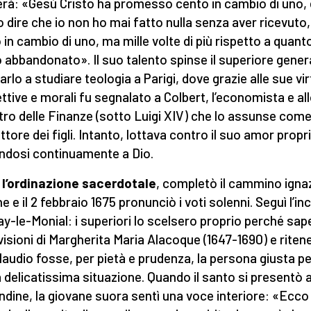
erà: «Gesù Cristo ha promesso cento in cambio di uno, 
 dire che io non ho mai fatto nulla senza aver ricevuto
 in cambio di uno, ma mille volte di più rispetto a quant
 abbandonato». Il suo talento spinse il superiore gener
rlo a studiare teologia a Parigi, dove grazie alle sue vir
lettive e morali fu segnalato a Colbert, l’economista e al
tro delle Finanze (sotto Luigi XIV) che lo assunse com
ttore dei figli. Intanto, lottava contro il suo amor propr
ndosi continuamente a Dio.
l’ordinazione sacerdotale
, completò il cammino igna
e e il 2 febbraio 1675 pronunciò i voti solenni. Seguì l’in
ay-le-Monial: i superiori lo scelsero proprio perché sa
 visioni di Margherita Maria Alacoque (1647-1690) e rite
laudio fosse, per pietà e prudenza, la persona giusta pe
a delicatissima situazione. Quando il santo si presentò a
andine, la giovane suora sentì una voce interiore: «Ecco 