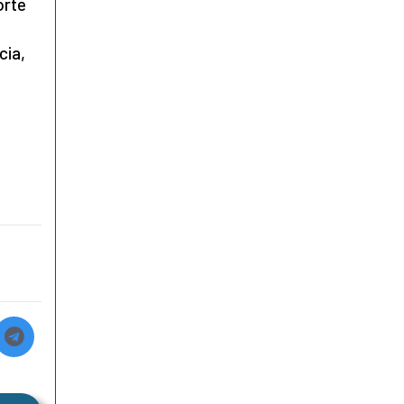
orte
cia,