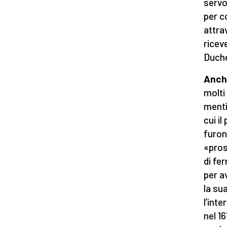
servo
per c
attra
ricev
Duche
Anche
molti
mentì
cui i
furon
«pros
di fe
per a
la su
l’inte
nel 1