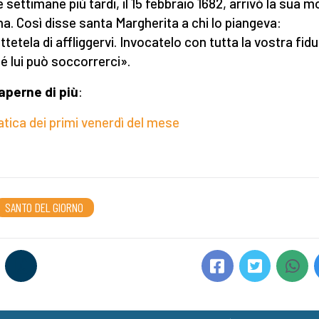
 settimane più tardi, il 15 febbraio 1682, arrivò la sua m
na. Così disse santa Margherita a chi lo piangeva:
tetela di affliggervi. Invocatelo con tutta la vostra fidu
é lui può soccorrerci».
aperne di più
:
atica dei primi venerdì del mese
SANTO DEL GIORNO