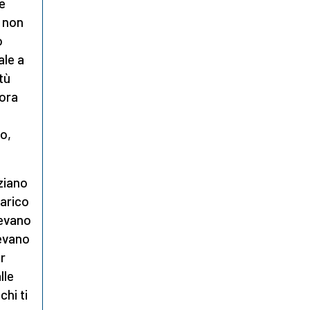
e
, non
o
ale a
tù
lora
e
io,
ziano
carico
pevano
nevano
r
lle
chi ti