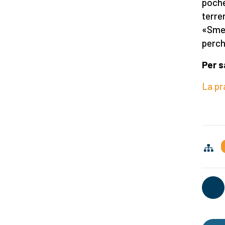
poche
terre
«Smet
perch
Per s
La pr