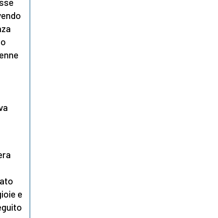
esse
ivendo
nza
to
venne
va
a
era
iato
ioie e
eguito