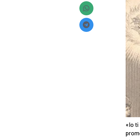
«Io t
prom