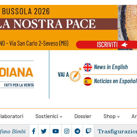
News
in English
VAI A
Noticias
en Español
llaboratori
Sostienici
Dossier
Shop
Ar
Trasfigurazio
efano Bimbi