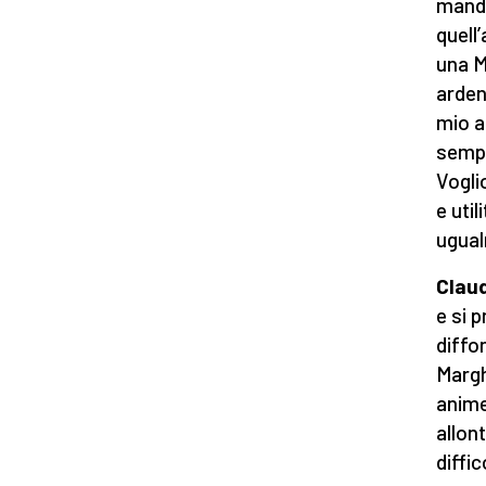
mando
quell
una M
arden
mio a
sempr
Vogli
e uti
ugual
Claud
e si 
diffo
Margh
anime
allon
diffi