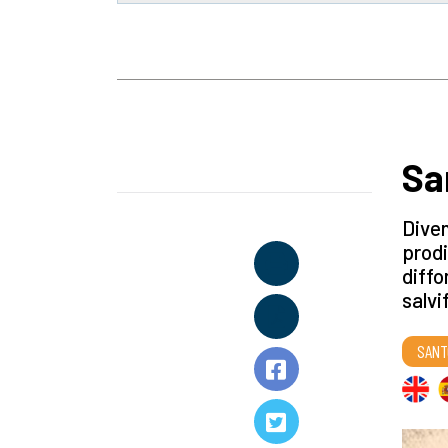
Sa
Diven
prodi
diffo
salvi
SANT