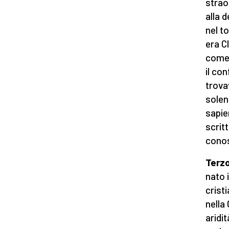
strao
alla 
nel t
era C
come 
il co
trova
solen
sapie
scritt
conos
Terzo 
nato 
cristi
nella
aridit