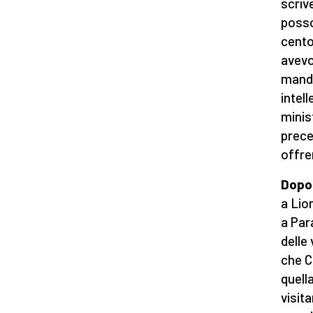
scriv
posso
cento
avevo
manda
intel
minis
prece
offre
Dopo 
a Lion
a Par
delle
che C
quell
visit