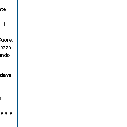
nte
e
 il
Cuore.
prezzo
dendo
rdava
e
i
e alle