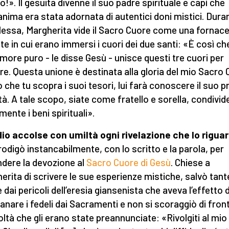
!». Il gesuita divenne il suo padre spirituale e capì che
’anima era stata adornata di autentici doni mistici. Dura
essa, Margherita vide il Sacro Cuore come una fornac
te in cui erano immersi i cuori dei due santi: «È così che
more puro - le disse Gesù - unisce questi tre cuori per
e. Questa unione è destinata alla gloria del mio Sacro 
o che tu scopra i suoi tesori, lui farà conoscere il suo 
lità. A tale scopo, siate come fratello e sorella, condivi
mente i beni spirituali».
io accolse con umiltà ogni rivelazione che lo rigua
prodigò instancabilmente, con lo scritto e la parola, per
ndere la devozione al
Sacro Cuore di Gesù
. Chiese a
erita di scrivere le sue esperienze mistiche, salvò tant
 dai pericoli dell’eresia giansenista che aveva l’effetto d
tanare i fedeli dai Sacramenti e non si scoraggiò di front
coltà che gli erano state preannunciate: «Rivolgiti al mio