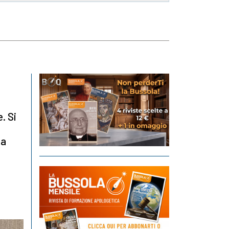
. Si
ca