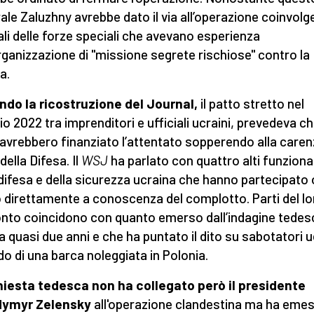
ale Zaluzhny avrebbe dato il via all’operazione coinvol
iali delle forze speciali che avevano esperienza
organizzazione di "missione segrete rischiose" contro la
a.
do la ricostruzione del Journal,
il patto stretto nel
o 2022 tra imprenditori e ufficiali ucraini, prevedeva ch
 avrebbero finanziato l’attentato sopperendo alla caren
della Difesa. Il
WSJ
ha parlato con quattro alti funziona
 difesa e della sicurezza ucraina che hanno partecipato 
 direttamente a conoscenza del complotto. Parti del lo
nto coincidono con quanto emerso dall’indagine tedes
a quasi due anni e che ha puntato il dito su sabotatori u
do di una barca noleggiata in Polonia.
hiesta tedesca non ha collegato però il presidente
dymyr Zelensky
all'operazione clandestina ma ha eme