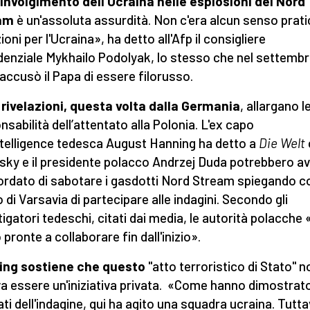
oinvolgimento dell'Ucraina nelle esplosioni del Nord
am
è un'assoluta assurdità. Non c'era alcun senso prati
zioni per l'Ucraina», ha detto all'Afp il consigliere
denziale Mykhailo Podolyak, lo stesso che nel settemb
accusò il Papa di essere filorusso.
 rivelazioni, questa volta dalla Germania
, allargano l
nsabilità dell’attentato alla Polonia. L'ex capo
intelligence tedesca August Hanning ha detto a
Die Welt
sky e il presidente polacco Andrzej Duda potrebbero a
rdato di sabotare i gasdotti Nord Stream spiegando cos
o di Varsavia di partecipare alle indagini. Secondo gli
tigatori tedeschi, citati dai media, le autorità polacche
pronte a collaborare fin dall'inizio».
ing sostiene che questo
"atto terroristico di Stato" n
a essere un'iniziativa privata. «Come hanno dimostrato
ati dell'indagine, qui ha agito una squadra ucraina. Tuttav