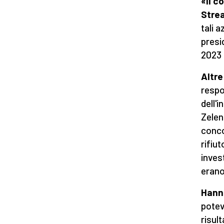
«Il c
Stre
tali a
presi
2023 
Altre
respo
dell'
Zelen
conco
rifiut
inves
erano 
Hann
potev
risult