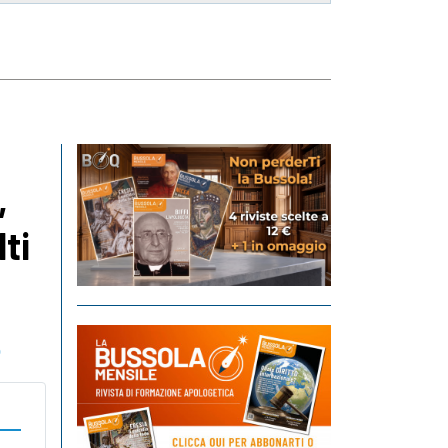
,
ti
o