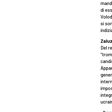
manda
di es
Volod
si so
indiz
Zaluz
Del r
“trom
candi
Appar
gener
inter
impos
integr
ucrai