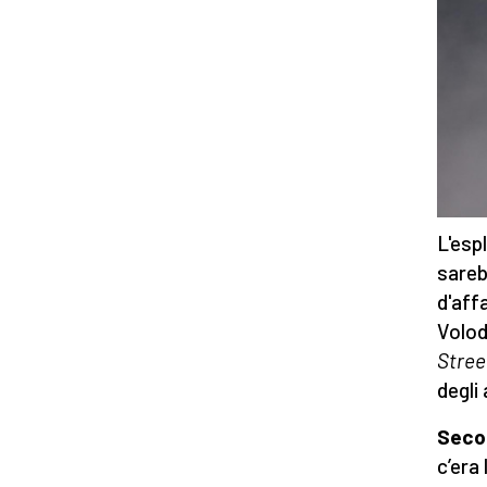
L'esp
sareb
d'aff
Volod
Stree
degli
Secon
c’era