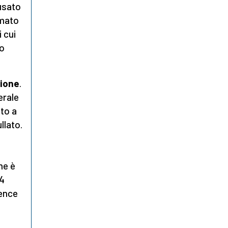
usato
amato
 cui
ro
zione
.
erale
ato a
llato.
me è
14
igence