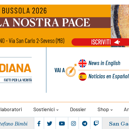
News
in English
VAI A
Noticias
en Español
llaboratori
Sostienici
Dossier
Shop
Ar
San Ga
tefano Bimbi