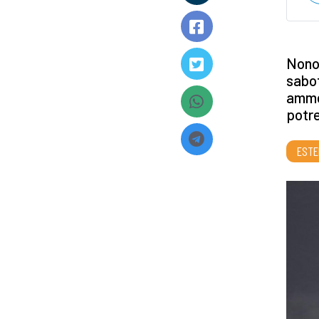
Nonos
sabot
ammet
potr
ESTE