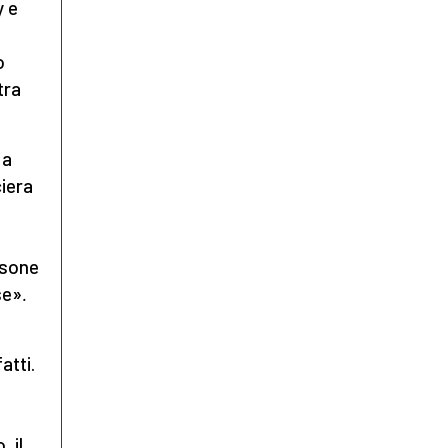
y e
o
tra
a
ciera
rsone
se»
.
atti.
 il