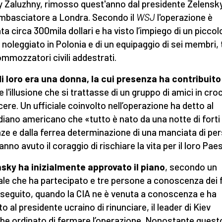
y Zaluzhny, rimosso quest'anno dal presidente Zelensk
mbasciatore a Londra. Secondo il
WSJ
l'operazione è
ta circa 300mila dollari e ha visto l’impiego di un piccol
 noleggiato in Polonia e di un equipaggio di sei membri, 
ommozzatori civili addestrati.
i loro era una donna, la cui presenza ha contribuito
 l'illusione che si trattasse di un gruppo di amici in cro
acere. Un ufficiale coinvolto nell’operazione ha detto al
diano americano che «tutto è nato da una notte di forti
ze e dalla ferrea determinazione di una manciata di pe
anno avuto il coraggio di rischiare la vita per il loro Pae
sky ha inizialmente approvato il piano
, secondo un
iale che ha partecipato e tre persone a conoscenza dei f
 seguito, quando la CIA ne è venuta a conoscenza e ha
o al presidente ucraino di rinunciare, il leader di Kiev
be ordinato di fermare l’operazione. Nonostante questo,