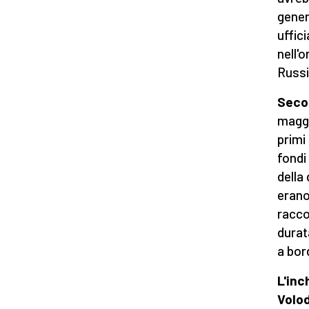
gener
uffic
nell'
Russi
Secon
maggi
primi
fondi 
della
erano
racco
durat
a bor
L'inc
Volo