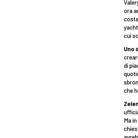
Valer
ora a
costa
yacht
cui s
Uno d
creare
di pi
quoti
sbron
che h
Zelen
uffic
Ma in
chiest
avreb