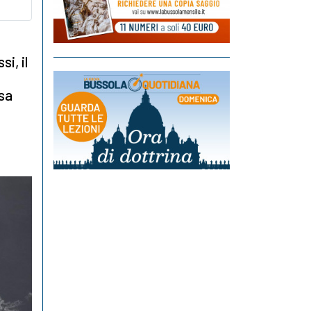
si, il
Usa