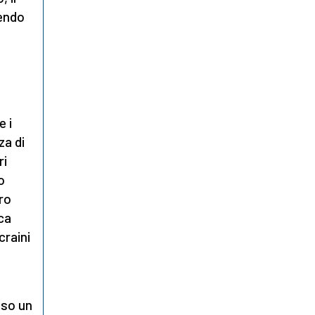
gendo
e i
za di
ri
o
ro
ca
craini
sso un