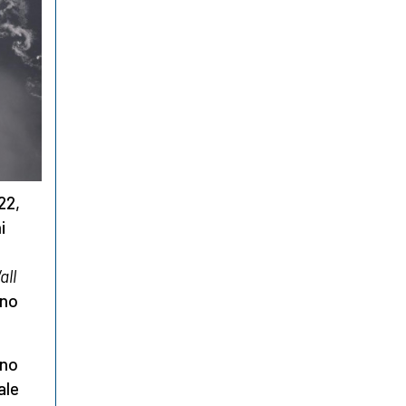
22,
i
all
uno
ano
ale