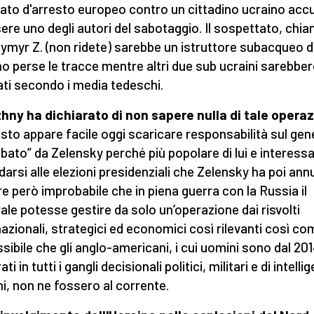
to d'arresto europeo contro un cittadino ucraino acc
sere uno degli autori del sabotaggio. Il sospettato, chi
ymyr Z. (non ridete) sarebbe un istruttore subacqueo di
no perse le tracce mentre altri due sub ucraini sarebbe
iati secondo i media tedeschi.
hny ha dichiarato di non sapere nulla di tale opera
esto appare facile oggi scaricare responsabilità sul gen
bato” da Zelensky perché più popolare di lui e interess
darsi alle elezioni presidenziali che Zelensky ha poi annu
e però improbabile che in piena guerra con la Russia il
ale potesse gestire da solo un’operazione dai risvolti
nazionali, strategici ed economici così rilevanti così co
sibile che gli anglo-americani, i cui uomini sono dal 20
ati in tutti i gangli decisionali politici, militari e di intell
ni, non ne fossero al corrente.