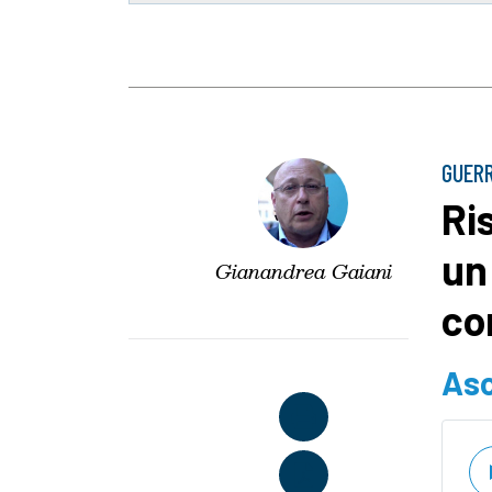
GUERR
Ri
un
Gianandrea Gaiani
co
Asc