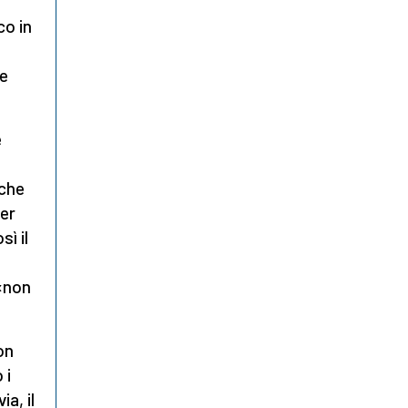
co in
re
e
che
ver
ì il
 «non
on
 i
ia, il