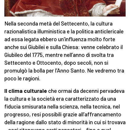
Nella seconda metà del Settecento, la cultura
razionalistica illuministica e la politica anticlericale
ad essa legata ebbero un’influenza molto forte
anche sui Giubilei e sulla Chiesa: venne celebrato il
Giubileo del 1775, mentre nell’anno di svolta tra
Settecento e Ottocento, dopo secoli, non si
promulgò la bolla per l’Anno Santo. Ne vedremo tra
poco le ragioni.
Il clima culturale
che ormai da decenni pervadeva
la cultura e la società era caratterizzato da una
fiducia smisurata nella scienza, nella tecnica, nel
progresso, resi possibili grazie all’affrancamento
della ragione dallo stato di minorità in cui si trovava
– così ritenevano certi pensatori – fino a quel