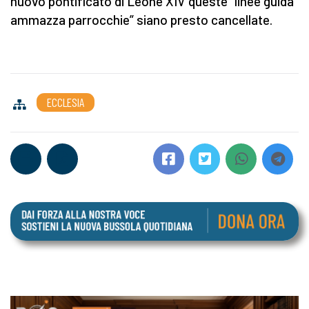
nuovo pontificato di Leone XIV queste “linee guida
ammazza parrocchie” siano presto cancellate.
ECCLESIA