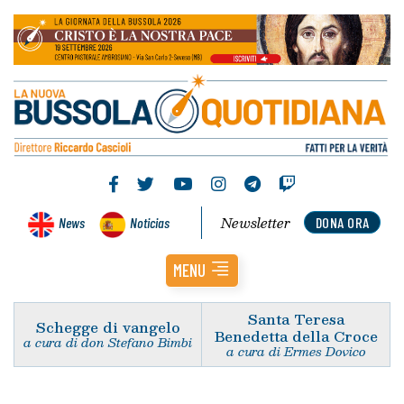
Newsletter
News
Noticias
DONA ORA
MENU
Santa Teresa
Schegge di vangelo
Benedetta della Croce
a cura di don Stefano Bimbi
a cura di Ermes Dovico