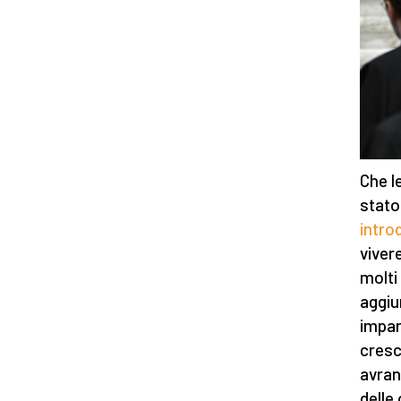
Che l
stato
intro
viver
molti
aggiu
impar
cresc
avran
delle