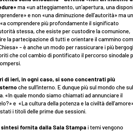
edure»
ma «un atteggiamento, un’apertura, una disponib
prendere» e non «una diminuzione dell’autorità» ma u
 «a comprendere più profondamente il significato
autorità stessa, che esiste per custodire la comunione,
ire la partecipazione di tutti e orientare il cammino co
 Chiesa» – è anche un modo per rassicurare i più bergogl
oriti che col cambio di pontificato il percorso sinodale
rompersi.
ori di ieri, in ogni caso, si sono concentrati più
esterno
che sull'interno. E dunque più sul mondo che sul
a. «In quale mondo siamo chiamati ad annunciare il
lo?» e «La cultura della potenza e la civiltà dell’amore
tati i titoli delle prime due sessioni.
 sintesi fornita dalla Sala Stampa
i temi vengono