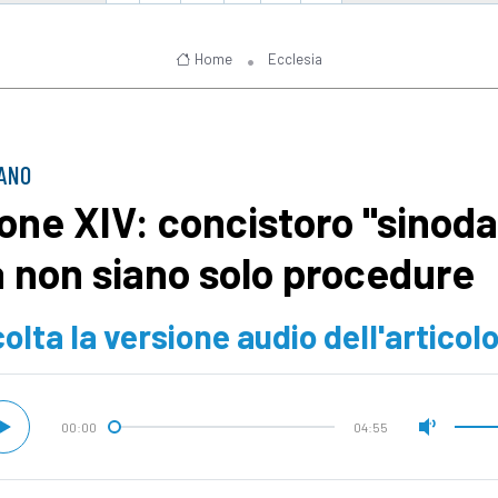
Home
Ecclesia
CANO
one XIV: concistoro "sinoda
 non siano solo procedure
olta la versione audio dell'articol
00:00
04:55