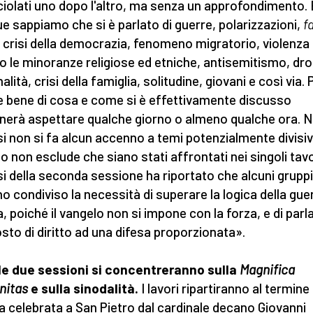
iolati uno dopo l'altro, ma senza un approfondimento. 
e sappiamo che si è parlato di guerre, polarizzazioni,
f
, crisi della democrazia, fenomeno migratorio, violenza
o le minoranze religiose ed etniche, antisemitismo, dro
alità, crisi della famiglia, solitudine, giovani e così via. 
e bene di cosa e come si è effettivamente discusso
nerà aspettare qualche giorno o almeno qualche ora. N
si non si fa alcun accenno a temi potenzialmente divisiv
o non esclude che siano stati affrontati nei singoli tavo
si della seconda sessione ha riportato che alcuni gruppi
o condiviso la necessità di superare la logica della gue
a, poiché il vangelo non si impone con la forza, e di parl
osto di diritto ad una difesa proporzionata».
le due sessioni si concentreranno sulla
Magnifica
nitas
e sulla sinodalità.
I lavori ripartiranno al termine 
 celebrata a San Pietro dal cardinale decano Giovanni