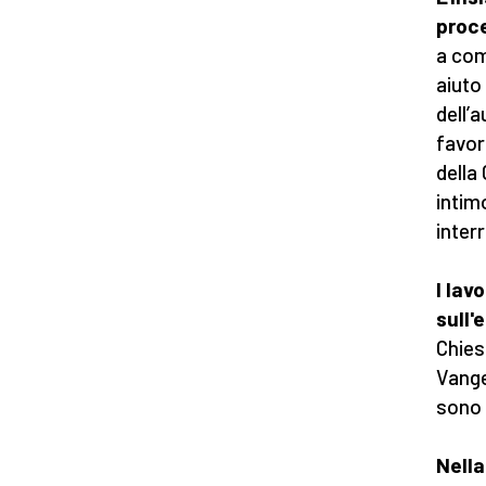
proc
a com
aiuto
dell’
favor
della
intim
inter
I lav
sull'
Chies
Vange
sono s
Nella