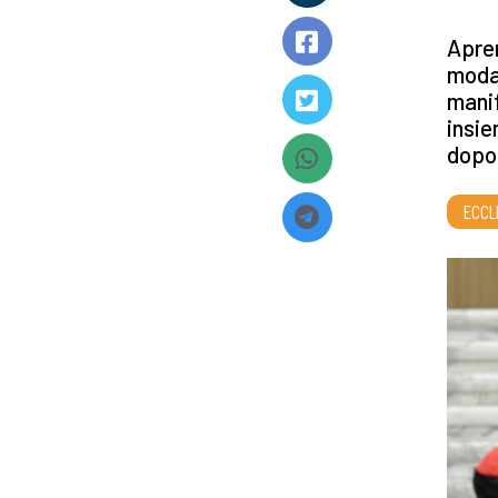
Apren
modal
manif
insie
dopo 
ECCL