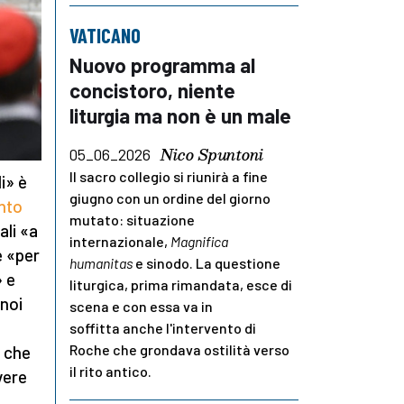
VATICANO
Nuovo programma al
concistoro, niente
liturgia ma non è un male
Nico Spuntoni
05_06_2026
Il sacro collegio si riunirà a fine
i» è
giugno con un ordine del giorno
nto
mutato: situazione
ali «a
internazionale,
Magnifica
e «per
humanitas
e sinodo. La questione
» e
liturgica, prima rimandata, esce di
noi
scena e con essa va in
soffitta anche l'intervento di
Roche che grondava ostilità verso
o che
il rito antico.
vere