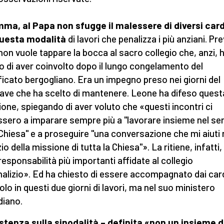
ma, al Papa non sfugge il malessere di diversi card
questa modalità
di lavori che penalizza i più anziani. Pr
non vuole tappare la bocca al sacro collegio che, anzi, ha
o di aver coinvolto dopo il lungo congelamento del
ficato bergogliano. Era un impegno preso nei giorni del
ave che ha scelto di mantenere. Leone ha difeso quest
zione, spiegando di aver voluto che «questi incontri ci
ssero a imparare sempre più a "lavorare insieme nel ser
 Chiesa" e a proseguire "una conversazione che mi aiuti 
io della missione di tutta la Chiesa"». La ritiene, infatti
 responsabilità più importanti affidate al collegio
nalizio». Ed ha chiesto di essere accompagnato dai card
olo in questi due giorni di lavori, ma nel suo ministero
diano.
istenza sulla sinodalità – definita «non un insieme d