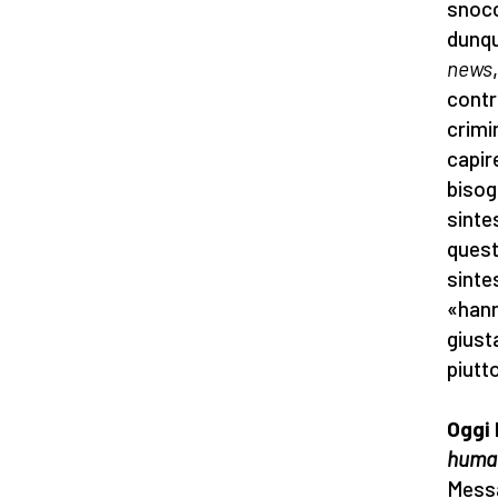
snocc
dunqu
news
contr
crimin
capir
bisog
sinte
quest
sinte
«hann
giust
piutt
Oggi 
huma
Messa