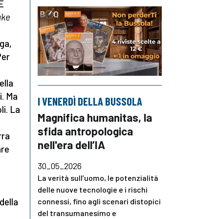
E
ake
ga,
Per
ella
i. Ma
I VENERDÌ DELLA BUSSOLA
li. La
Magnifica humanitas, la
sfida antropologica
rra
nell'era dell’IA
are
30_05_2026
La verità sull’uomo, le potenzialità
delle nuove tecnologie e i rischi
della
connessi, fino agli scenari distopici
del transumanesimo e