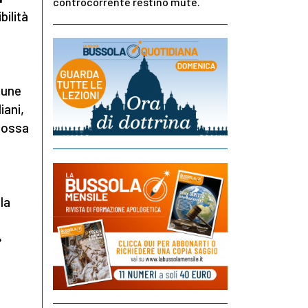
controcorrente restino mute.
ilità
n
mune
iani,
 possa
la
»