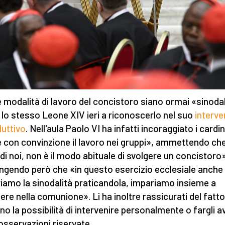
e modalità di lavoro del concistoro siano ormai «sinodal
 lo stesso Leone XIV ieri a riconoscerlo nel suo
interve
duttivo
. Nell'aula Paolo VI ha infatti incoraggiato i cardin
e con convinzione il lavoro nei gruppi», ammettendo ch
 di noi, non è il modo abituale di svolgere un concistoro
ngendo però che «in questo esercizio ecclesiale anche 
iamo la sinodalità praticandola, impariamo insieme a
ere nella comunione». Li ha inoltre rassicurati del fatt
no la possibilità di intervenire personalmente o fargli a
 osservazioni riservate.