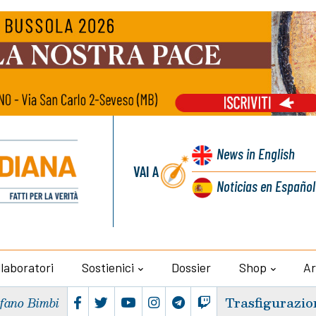
News
in English
VAI A
Noticias
en Español
llaboratori
Sostienici
Dossier
Shop
Ar
Trasfigurazio
efano Bimbi