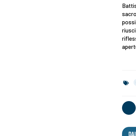
Batti
sacro
possib
riusc
rifle
apert