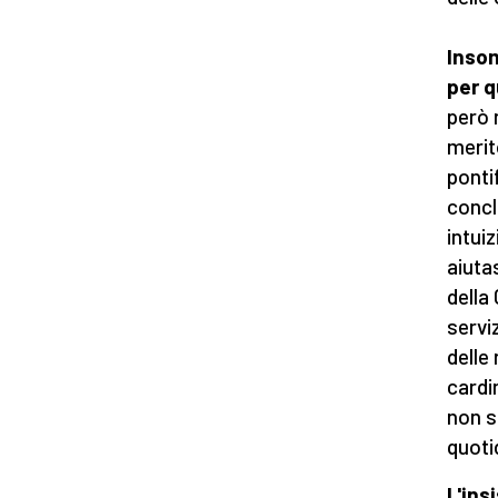
Insom
per 
però 
merit
ponti
concl
intui
aiuta
della
serviz
delle
cardi
non s
quoti
L'ins