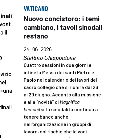
VATICANO
inali
Nuovo concistoro: i temi
evost
cambiano, i tavoli sinodali
 il
restano
24_06_2026
a
Stefano Chiappalone
Quattro sessioni in due giorni e
infine la Messa dei santi Pietro e
vizio
Paolo nel calendario dei lavori del
nel
sacro collegio che si riunirà dal 26
, «una
al 29 giugno. Accanto alla missione
e alla "novità" di
Magnifica
inali
humanitas
la sinodalità continua a
tenere banco anche
nell'organizzazione in gruppi di
lavoro, col rischio che le voci
i