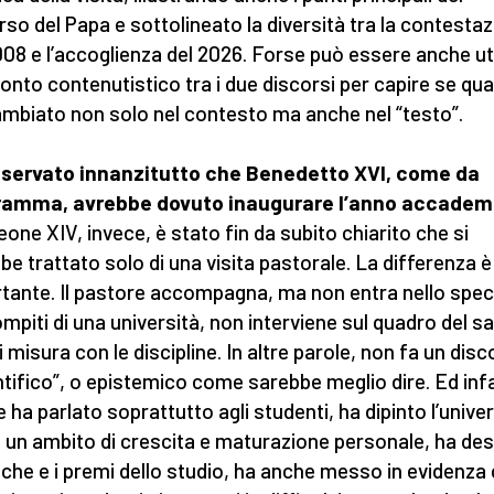
rso del Papa e sottolineato la diversità tra la contesta
008 e l’accoglienza del 2026. Forse può essere anche ut
onto contenutistico tra i due discorsi per capire se qu
ambiato non solo nel contesto ma anche nel “testo”.
sservato innanzitutto che Benedetto XVI, come da
ramma, avrebbe dovuto inaugurare l’anno accadem
eone XIV, invece, è stato fin da subito chiarito che si
be trattato solo di una visita pastorale. La differenza è
tante. Il pastore accompagna, ma non entra nello spec
ompiti di una università, non interviene sul quadro del s
i misura con le discipline. In altre parole, non fa un dis
ntifico”, o epistemico come sarebbe meglio dire. Ed infa
 ha parlato soprattutto agli studenti, ha dipinto l’univer
un ambito di crescita e maturazione personale, ha des
tiche e i premi dello studio, ha anche messo in evidenz