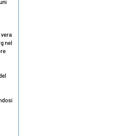
uni
 vera
rg nel
ore
e
del
endosi