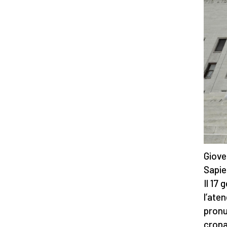
Giove
Sapie
Il 17
l’ate
pronu
cronac