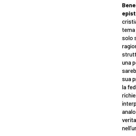
Bened
epis
crist
tema 
solo 
ragio
strut
una p
sareb
sua p
la fed
richi
inter
analo
verit
nell’