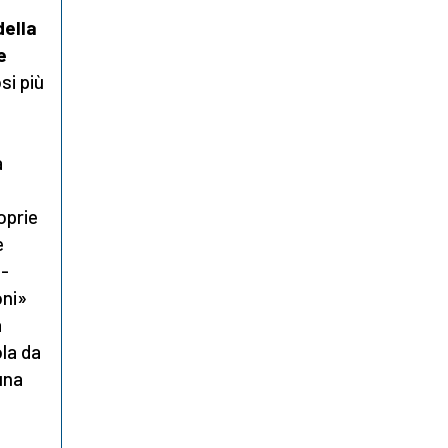
della
e
si più
a
oprie
e
o-
oni»
a
ola da
 una