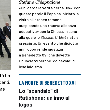
Stefano Chiappalone
«Chi cerca la verità cerca Dio»: con
queste parole il Papa ha iniziato la
visita all'ateneo romano,
auspicando una «nuova alleanza
educativa» con la Chiesa, in seno
alla quale lo
Studium Urbis
è nato e
cresciuto. Un evento che diciotto
anni dopo rende giustizia
a Benedetto XVI che dovette
rinunciarvi perché "colpevole" di
leso laicismo.
ità La
denti.
LA MORTE DI BENEDETTO XVI
are
Lo “scandalo” di
Ratisbona: un inno al
logos