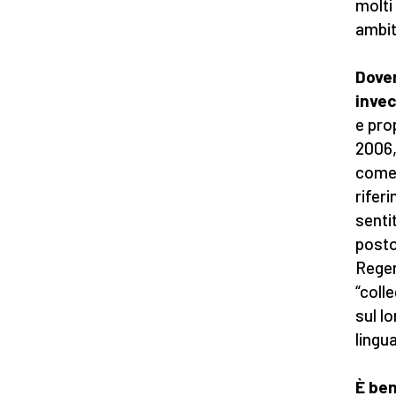
molti
ambit
Dove
invec
e pro
2006,
come 
rifer
senti
posto
Regen
“coll
sul l
lingu
È ben