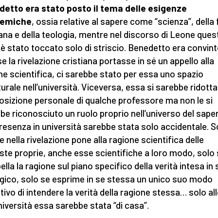
etto era stato posto il tema delle esigenze
temiche
, ossia relative al sapere come “scienza”, della
iana e della teologia, mentre nel discorso di Leone ques
è stato toccato solo di striscio. Benedetto era convin
se la rivelazione cristiana portasse in sé un appello alla
ne scientifica, ci sarebbe stato per essa uno spazio
turale nell’università. Viceversa, essa si sarebbe ridotta
osizione personale di qualche professore ma non le si
be riconosciuto un ruolo proprio nell’universo del sape
resenza in università sarebbe stata solo accidentale. S
e nella rivelazione pone alla ragione scientifica delle
este proprie, anche esse scientifiche a loro modo, solo
pella la ragione sul piano specifico della verità intesa in
gico, solo se esprime in se stessa un unico suo modo
ativo di intendere la verità della ragione stessa… solo al
università essa sarebbe stata “di casa”.