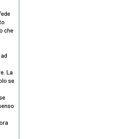
 fede
to
to che
 ad
re. La
olo se
 se
 senso
lora