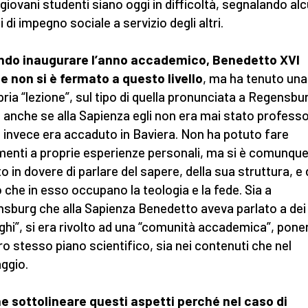
 giovani studenti siano oggi in difficoltà, segnalando alc
i di impegno sociale a servizio degli altri.
ndo inaugurare l’anno accademico, Benedetto XVI
e non si è fermato a questo livello
, ma ha tenuto una
pria “lezione”, sul tipo di quella pronunciata a Regensbu
 anche se alla Sapienza egli non era mai stato profess
invece era accaduto in Baviera. Non ha potuto fare
imenti a proprie esperienze personali, ma si è comunqu
to in dovere di parlare del sapere, della sua struttura, e 
 che in esso occupano la teologia e la fede. Sia a
sburg che alla Sapienza Benedetto aveva parlato a dei
eghi”, si era rivolto ad una “comunità accademica”, pon
oro stesso piano scientifico, sia nei contenuti che nel
aggio.
e sottolineare questi aspetti perché nel caso di