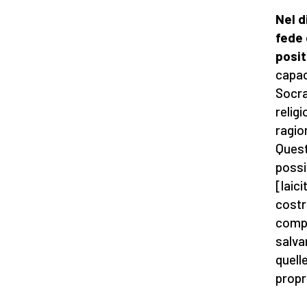
Nel d
fede 
posit
capac
Socra
relig
ragio
Quest
possi
[laic
costr
compo
salva
quelle
propr