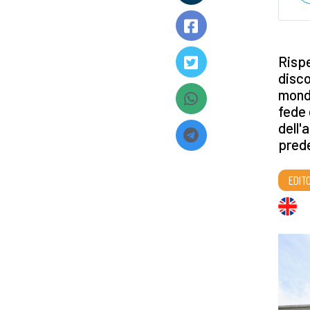
Rispe
disco
mondo
fede 
dell'
pred
EDITO