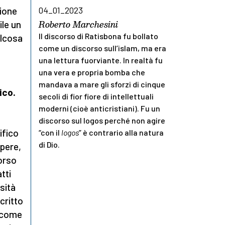
04_01_2023
zione
Roberto Marchesini
ile un
Il discorso di Ratisbona fu bollato
alcosa
come un discorso sull’islam, ma era
una lettura fuorviante. In realtà fu
una vera e propria bomba che
mandava a mare gli sforzi di cinque
ico.
secoli di fior fiore di intellettuali
moderni (cioè anticristiani). Fu un
discorso sul logos perché non agire
ifico
“con il
logos
” è contrario alla natura
di Dio.
apere,
corso
tti
sità
critto
a come