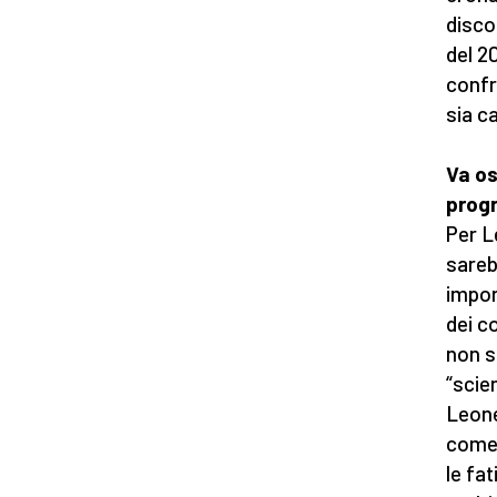
disco
del 2
confr
sia c
Va o
prog
Per L
sareb
impor
dei c
non s
“scie
Leone
come 
le fa