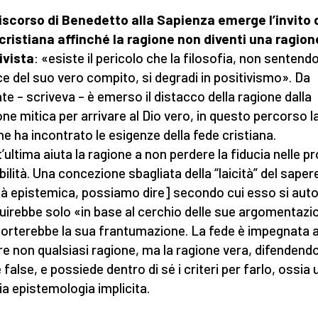
iscorso di Benedetto alla Sapienza emerge l’invito 
cristiana affinché la ragione non diventi una ragion
ivista
: «esiste il pericolo che la filosofia, non sentendo
e del suo vero compito, si degradi in positivismo». Da
te – scriveva – è emerso il distacco della ragione dalla
ione mitica per arrivare al Dio vero, in questo percorso l
ne ha incontrato le esigenze della fede cristiana.
’ultima aiuta la ragione a non perdere la fiducia nelle pr
bilità. Una concezione sbagliata della “laicità” del saper
ità epistemica, possiamo dire] secondo cui esso si aut
uirebbe solo «in base al cerchio delle sue argomentazi
rterebbe la sua frantumazione. La fede è impegnata 
re non qualsiasi ragione, ma la ragione vera, difendend
 false, e possiede dentro di sé i criteri per farlo, ossia
ia epistemologia implicita.