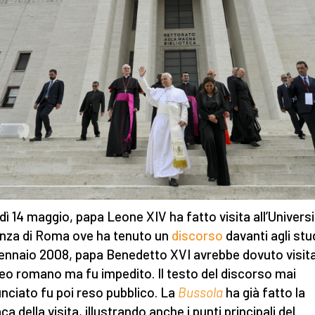
dì 14 maggio, papa Leone XIV ha fatto visita all’Univers
nza di Roma ove ha tenuto un
discorso
davanti agli stu
 gennaio 2008, papa Benedetto XVI avrebbe dovuto visit
neo romano ma fu impedito. Il testo del discorso mai
nciato fu poi reso pubblico. La
Bussola
ha già fatto la
a della visita, illustrando anche i punti principali del