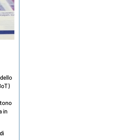
dello
BoT)
ttono
a in
di