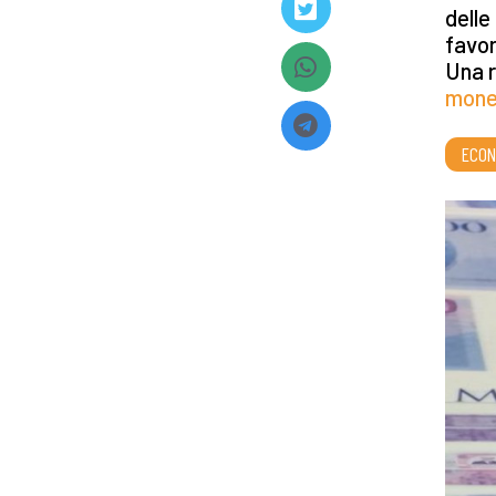
delle
favor
Una r
monet
ECON