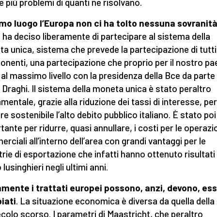
e più problemi di quanti ne risolvano.
imo luogo l’Europa non ci ha tolto nessuna sovranità
lia ha deciso liberamente di partecipare al sistema della
a unica, sistema che prevede la partecipazione di tutti 
nenti, una partecipazione che proprio per il nostro pa
 al massimo livello con la presidenza della Bce da parte 
 Draghi. Il sistema della moneta unica è stato peraltro
mentale, grazie alla riduzione dei tassi di interesse, per
re sostenibile l’alto debito pubblico italiano. È stato poi
tante per ridurre, quasi annullare, i costi per le operazi
rciali all’interno dell’area con grandi vantaggi per le
trie di esportazione che infatti hanno ottenuto risultati
lusinghieri negli ultimi anni.
mente i trattati europei possono, anzi, devono, es
iati
. La situazione economica è diversa da quella della 
ecolo scorso. I parametri di Maastricht, che peraltro