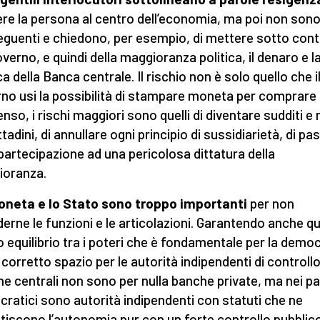
re la persona al centro dell’economia, ma poi non son
guenti e chiedono, per esempio, di mettere sotto cont
overno, e quindi della maggioranza politica, il denaro e l
ca della Banca centrale. Il rischio non è solo quello che i
no usi la possibilità di stampare moneta per comprare i
nso, i rischi maggiori sono quelli di diventare sudditi e
ttadini, di annullare ogni principio di sussidiarietà, di pa
 partecipazione ad una pericolosa dittatura della
ioranza.
oneta e lo Stato sono troppo importanti
per non
derne le funzioni e le articolazioni. Garantendo anche qu
o equilibrio tra i poteri che è fondamentale per la democ
l corretto spazio per le autorità indipendenti di controllo
e centrali non sono per nulla banche private, ma nei pa
ratici sono autorità indipendenti con statuti che ne
tiscono l’autonomia pur con un forte controllo pubblico