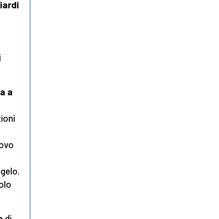
iardi
i
ua a
ioni
uovo
gelo.
olo
a
di