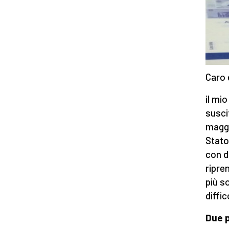
Caro 
il mio
susci
maggi
Stato
con d
ripre
più s
diffic
Due p