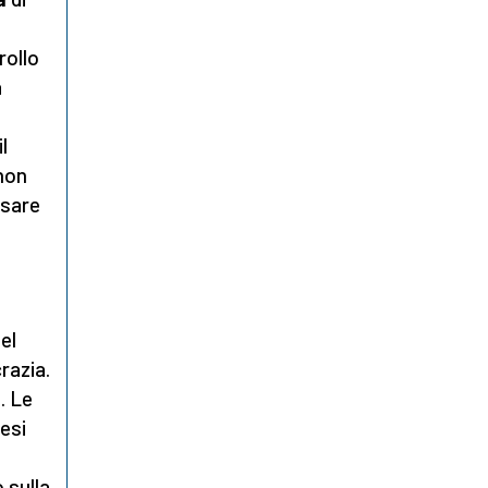
o
rollo
a
l
l
 non
ssare
el
razia.
. Le
esi
 sulla