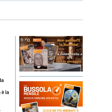
e
da
 è la
e