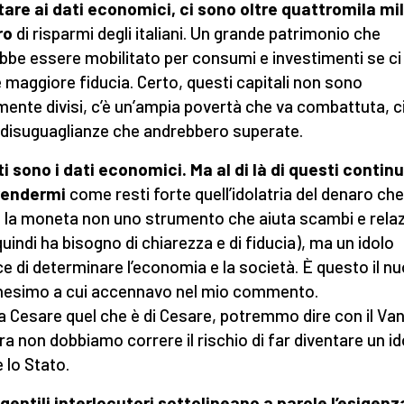
tare ai dati economici, ci sono oltre quattromila mil
ro
di risparmi degli italiani. Un grande patrimonio che
bbe essere mobilitato per consumi e investimenti se ci
 maggiore fiducia. Certo, questi capitali non sono
ente divisi, c’è un’ampia povertà che va combattuta, c
disuguaglianze che andrebbero superate.
i sono i dati economici.
Ma al di là di questi contin
rendermi
come resti forte quell’idolatria del denaro che
 la moneta non uno strumento che aiuta scambi e relaz
quindi ha bisogno di chiarezza e di fiducia), ma un idolo
e di determinare l’economia e la società. È questo il n
esimo a cui accennavo nel mio commento.
a Cesare quel che è di Cesare, potremmo dire con il Van
ora non dobbiamo correre il rischio di far diventare un id
 lo Stato.
i gentili interlocutori sottolineano a parole l’esigenz