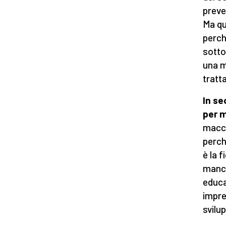
preve
Ma qu
perch
sotto
una m
tratt
In se
per m
macch
perch
è la 
manca
educa
impre
svilu