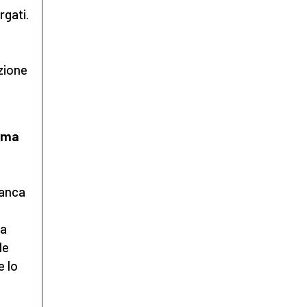
rgati.
zione
erma
manca
ma
le
e lo