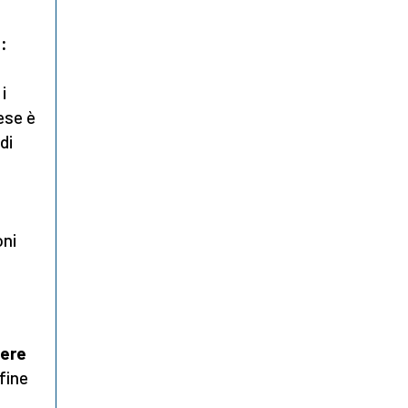
:
i
ese è
di
oni
sere
fine