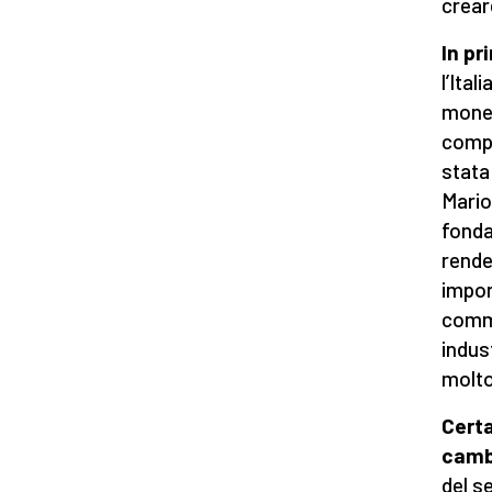
crear
In pr
l’Ita
monet
compo
stata
Mario
fonda
rende
impor
comme
indus
molto 
Certa
camb
del s