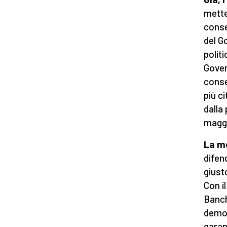
mette
conse
del G
politi
Gover
conse
più ci
dalla
magg
La m
difen
giust
Con i
Banch
democ
garan