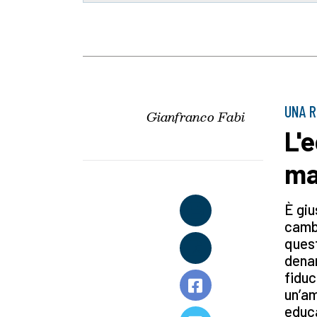
UNA R
Gianfranco Fabi
L'
ma
È giu
cambi
quest
denar
fiduc
un’am
educa