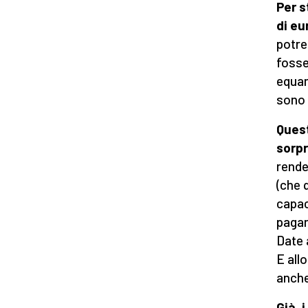
Per s
di eu
potre
fosse
equam
sono 
Quest
sorp
rende
(che 
capac
pagan
Date 
E all
anche
Già, 