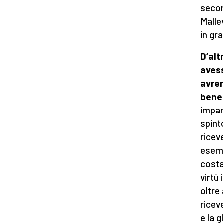
secon
Malle
in gr
D’alt
avess
avre
bene
impar
spint
ricev
esemp
costan
virtù 
oltre
riceve
e la g