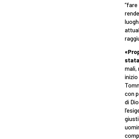
“fare
rende
luogh
attua
raggi
«Prop
stata
mali,
inizio
Tomma
con pa
di Di
l’esi
giust
uomin
comp