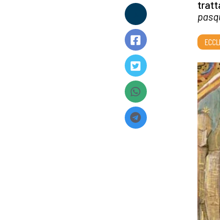
tratt
pasq
ECCL