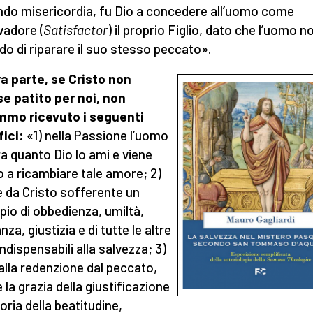
do misericordia, fu Dio a concedere all’uomo come
vadore (
Satisfactor
) il proprio Figlio, dato che l’uomo n
ado di riparare il suo stesso peccato».
ra parte, se Cristo non
e patito per noi, non
mmo ricevuto i seguenti
fici:
«1) nella Passione l’uomo
a quanto Dio lo ami e viene
o a ricambiare tale amore; 2)
e da Cristo sofferente un
io di obbedienza, umiltà,
za, giustizia e di tutte le altre
indispensabili alla salvezza; 3)
 alla redenzione dal peccato,
 la grazia della giustificazione
loria della beatitudine,