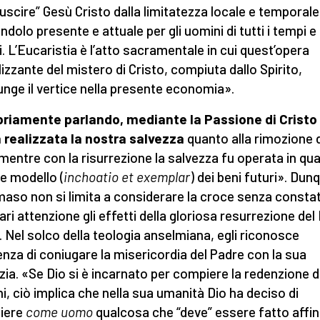
 uscire” Gesù Cristo dalla limitatezza locale e temporale
ndolo presente e attuale per gli uomini di tutti i tempi e
i. L’Eucaristia è l’atto sacramentale in cui quest’opera
lizzante del mistero di Cristo, compiuta dallo Spirito,
unge il vertice nella presente economia».
riamente parlando, mediante la Passione di Cristo
 realizzata la nostra salvezza
quanto alla rimozione 
 mentre con la risurrezione la salvezza fu operata in qu
 e modello (
inchoatio et exemplar
) dei beni futuri». Dun
so non si limita a considerare la croce senza consta
ri attenzione gli effetti della gloriosa resurrezione del 
o. Nel solco della teologia anselmiana, egli riconosce
genza di coniugare la misericordia del Padre con la sua
izia. «Se Dio si è incarnato per compiere la redenzione d
i, ciò implica che nella sua umanità Dio ha deciso di
iere
come uomo
qualcosa che “deve” essere fatto affi