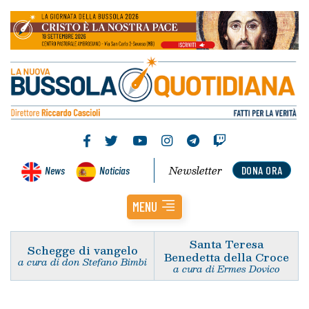
Newsletter
News
Noticias
DONA ORA
MENU
Santa Teresa
Schegge di vangelo
Benedetta della Croce
a cura di don Stefano Bimbi
a cura di Ermes Dovico