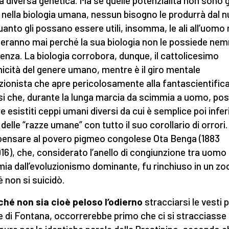
a diversa genetica. Ma se quelle potenzialità non sono g
e nella biologia umana, nessun bisogno le produrrà dal nu
uanto gli possano essere utili, insomma, le ali all’uomo
eranno mai perché la sua biologia non le possiede n
tenza. La biologia corrobora, dunque, il cattolicesimo
unicità del genere umano, mentre è il giro mentale
zionista che apre pericolosamente alla fantascientific
si che, durante la lunga marcia da scimmia a uomo, po
e esistiti ceppi umani diversi da cui è semplice poi inferi
 delle “razze umane” con tutto il suo corollario di orrori.
pensare al povero pigmeo congolese Ota Benga (1883
916), che, considerato l’anello di congiunzione tra uomo
ia dall’evoluzionismo dominante, fu rinchiuso in un zo
é non si suicidò.
ché non sia cioè peloso l’odierno
stracciarsi le vesti p
e di Fontana, occorrerebbe primo che ci si stracciasse 