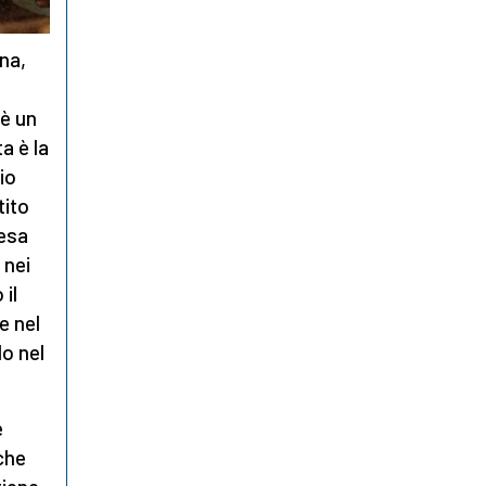
ana,
 è un
a è la
io
tito
fesa
 nei
 il
e nel
o nel
e
che