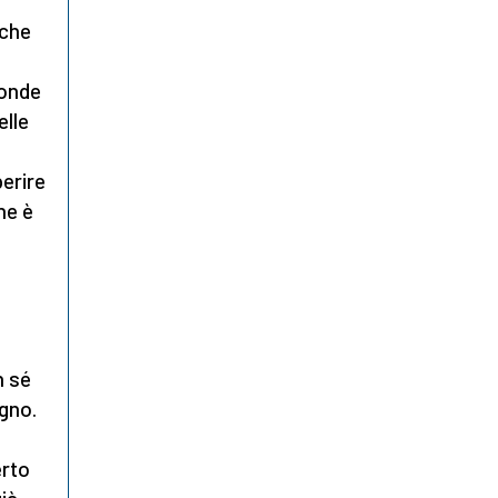
 che
ponde
elle
perire
che è
n sé
ogno.
erto