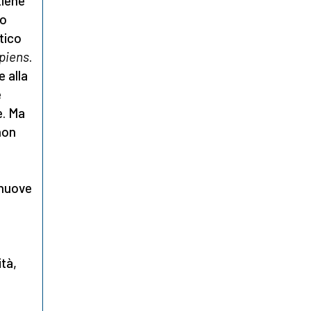
tiene
no
tico
piens
.
e alla
e
e. Ma
non
 nuove
ità,