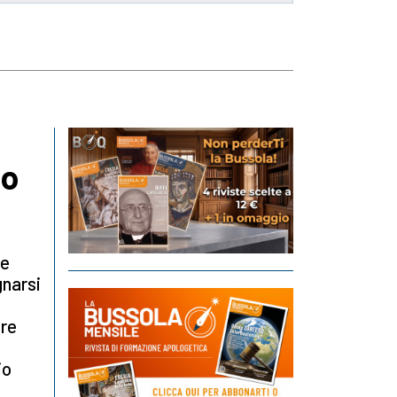
lo
le
gnarsi
tre
io