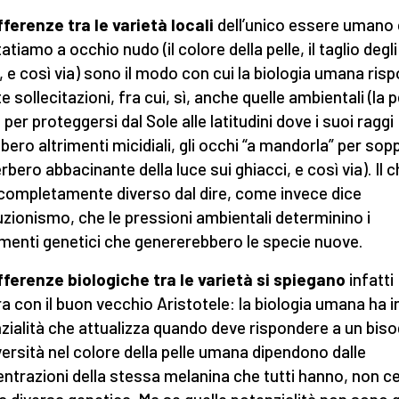
fferenze tra le varietà locali
dell’unico essere umano
tiamo a occhio nudo (il colore della pelle, il taglio degli
, e così via) sono il modo con cui la biologia umana ris
e sollecitazioni, fra cui, sì, anche quelle ambientali (la p
per proteggersi dal Sole alle latitudini dove i suoi raggi
bero altrimenti micidiali, gli occhi “a mandorla” per sop
erbero abbacinante della luce sui ghiacci, e così via). Il 
completamente diverso dal dire, come invece dice
luzionismo, che le pressioni ambientali determinino i
enti genetici che genererebbero le specie nuove.
fferenze biologiche tra le varietà si spiegano
infatti
a con il buon vecchio Aristotele: la biologia umana ha i
zialità che attualizza quando deve rispondere a un bis
versità nel colore della pelle umana dipendono dalle
ntrazioni della stessa melanina che tutti hanno, non c