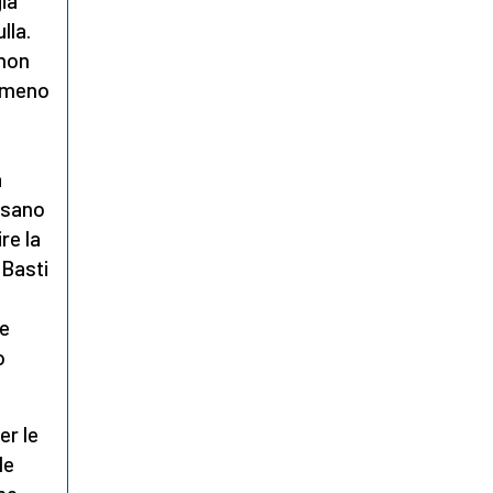
ià
lla.
 non
emmeno
a
ssano
re la
 Basti
 e
o
er le
le