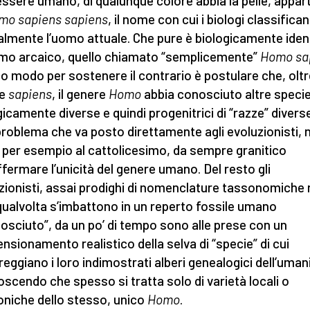
essere umano, di qualunque colore abbia la pelle, appar
mo sapiens sapiens
, il nome con cui i biologi classifica
ialmente l’uomo attuale. Che pure è biologicamente iden
omo arcaico, quello chiamato “semplicemente”
Homo sa
co modo per sostenere il contrario è postulare che, oltr
ie
sapiens
, il genere
Homo
abbia conosciuto altre speci
gicamente diverse e quindi progenitrici di “razze” divers
problema che va posto direttamente agli evoluzionisti, 
 per esempio al cattolicesimo, da sempre granitico
affermare l’unicità del genere umano. Del resto gli
zionisti, assai prodighi di nomenclature tassonomiche
qualvolta s’imbattono in un reperto fossile umano
osciuto”, da un po’ di tempo sono alle prese con un
ensionamento realistico della selva di “specie” di cui
reggiano i loro indimostrati alberi genealogici dell’uman
oscendo che spesso si tratta solo di varietà locali o
oniche dello stesso, unico
Homo
.