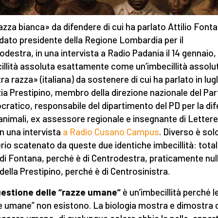
azza bianca» da difendere di cui ha parlato Attilio Font
dato presidente della Regione Lombardia per il
odestra, in una intervista a Radio Padania il 14 gennaio,
illità assoluta esattamente come un’imbecillità assolut
ra razza» (italiana) da sostenere di cui ha parlato in lugl
zia Prestipino, membro della direzione nazionale del Par
ratico, responsabile del dipartimento del PD per la di
 animali, ex assessore regionale e insegnante di Lettere
 in una intervista
a Radio Cusano Campus
. Diverso è solo
erio scatenato da queste due identiche imbecillità: total
di Fontana, perché è di Centrodestra, praticamente null
della Prestipino, perché è di Centrosinistra.
estione delle “razze umane”
è un’imbecillità perché l
e umane” non esistono. La biologia mostra e dimostra 