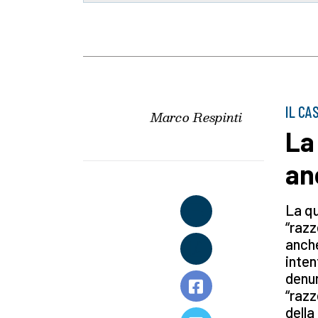
IL CA
Marco Respinti
La
an
La qu
“razz
anche
inten
denun
“razz
della