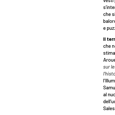
vesti
s’int
che s
balord
e puz
Il te
che n
stima
Aroue
sur le
l’his
l’Ill
Samue
al nu
dell’
Sales