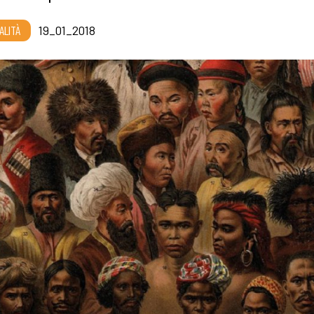
ALITÀ
19_01_2018