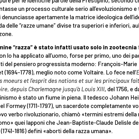
 pure per le identiche parole della Prestipino, secondo 
entasse un processo culturale serio all’evoluzionismo e
i denunciasse apertamente la matrice ideologica dell’id
a delle “razze umane” divise tra superiori e inferiori, au
zone.
rmine “razza” è stato infatti usato solo in zootecnia
on lo ha applicato all’uomo, forse per primo, uno dei pad
ti del pensiero progressista moderno: François-Marie
t (1694-1778), meglio noto come Voltaire. Lo fece nell’
E
s moeurs et l’esprit des nations et sur les principaux fai
toire, depuis Charlemagne jusqu’à Louis XIII
, del 1756, e da
uminismo è stato un fiume in piena. Il tedesco Johann He
l Formey (1711-1797), un sacerdote completamente vo
ovo verbo rivoluzionario, chiamò «termini estremi della
uomo» quei lapponi che Jean-Baptiste-Claude Delisle de
 (1741-1816) definì «aborti della razza umana».