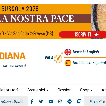
News
in English
VAI A
Noticias
en Español
llaboratori
Sostienici
Dossier
Shop
Ar
San Ga
tefano Bimbi