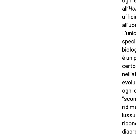
ogni 
all’
Ho
uffic
all’u
L’uni
spec
biolo
è un 
certo
nell’
evolu
ogni 
“scon
ridim
lussu
ricon
diacr