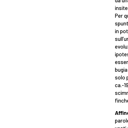
da un
insit
Per q
spunt
in po
sull’
evolu
ipote
esser
bugia
solo 
ca.-1
scimm
finch
Affin
parol