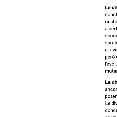
Le di
consta
occhi
a cert
scura 
sareb
al riv
però 
l’evo
mutam
Le di
ancor
poten
Le di
conce