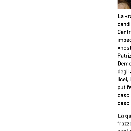
La «r
candi
Centr
imbec
«nost
Patri
Democ
degli
licei,
putif
caso 
caso 
La qu
“razz