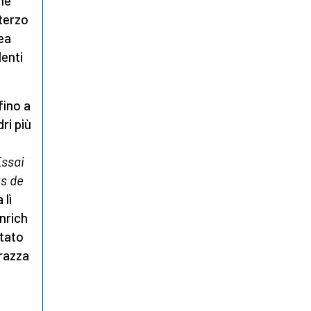
che
 terzo
ea
lenti
fino a
ri più
ssai
ts de
 lì
inrich
tato
 razza