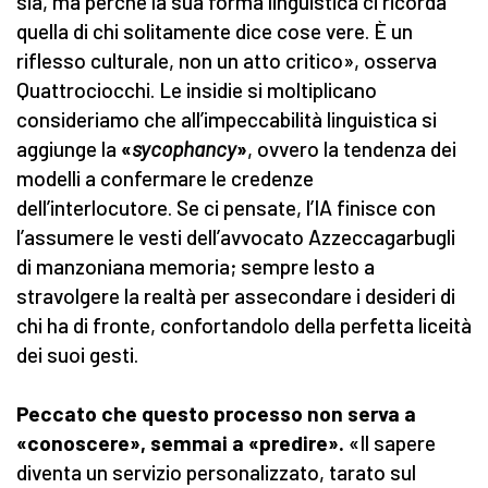
sia, ma perché la sua forma linguistica ci ricorda
quella di chi solitamente dice cose vere. È un
riflesso culturale, non un atto critico», osserva
Quattrociocchi. Le insidie si moltiplicano
consideriamo che all’impeccabilità linguistica si
aggiunge la
«
sycophancy
»
, ovvero la tendenza dei
modelli a confermare le credenze
dell’interlocutore. Se ci pensate, l’IA finisce con
l’assumere le vesti dell’avvocato Azzeccagarbugli
di manzoniana memoria; sempre lesto a
stravolgere la realtà per assecondare i desideri di
chi ha di fronte, confortandolo della perfetta liceità
dei suoi gesti.
Peccato che questo processo non serva a
«conoscere», semmai a «predire».
«Il sapere
diventa un servizio personalizzato, tarato sul