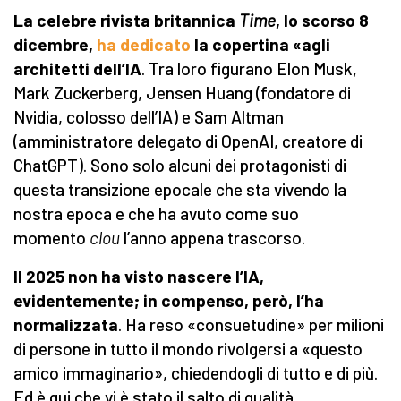
La celebre rivista britannica
Time
, lo scorso 8
dicembre,
ha dedicato
la copertina «agli
architetti dell’IA
. Tra loro figurano Elon Musk,
Mark Zuckerberg, Jensen Huang (fondatore di
Nvidia, colosso dell’IA) e Sam Altman
(amministratore delegato di OpenAI, creatore di
ChatGPT). Sono solo alcuni dei protagonisti di
questa transizione epocale che sta vivendo la
nostra epoca e che ha avuto come suo
momento
clou
l’anno appena trascorso.
Il 2025 non ha visto nascere l’IA,
evidentemente; in compenso, però, l’ha
normalizzata
. Ha reso «consuetudine» per milioni
di persone in tutto il mondo rivolgersi a «questo
amico immaginario», chiedendogli di tutto e di più.
Ed è qui che vi è stato il salto di qualità.