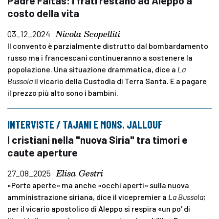
Padre Faltas: i frati restano ad Aleppo a
costo della vita
Nicola Scopelliti
03_12_2024
Il convento è parzialmente distrutto dal bombardamento
russo ma i francescani continueranno a sostenere la
popolazione. Una situazione drammatica, dice a
La
Bussola
il vicario della Custodia di Terra Santa. E a pagare
il prezzo più alto sono i bambini.
INTERVISTE / TAJANI E MONS. JALLOUF
I cristiani nella "nuova Siria" tra timori e
caute aperture
Elisa Gestri
27_08_2025
«Porte aperte» ma anche «occhi aperti» sulla nuova
amministrazione siriana, dice il vicepremier a
La Bussola
;
per il vicario apostolico di Aleppo si respira «un po' di