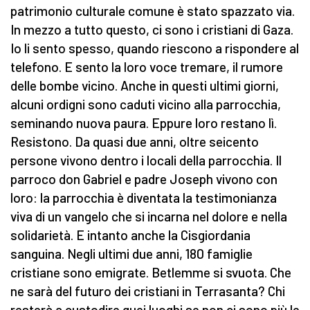
patrimonio culturale comune è stato spazzato via.
In mezzo a tutto questo, ci sono i cristiani di Gaza.
Io li sento spesso, quando riescono a rispondere al
telefono. E sento la loro voce tremare, il rumore
delle bombe vicino. Anche in questi ultimi giorni,
alcuni ordigni sono caduti vicino alla parrocchia,
seminando nuova paura. Eppure loro restano lì.
Resistono. Da quasi due anni, oltre seicento
persone vivono dentro i locali della parrocchia. Il
parroco don Gabriel e padre Joseph vivono con
loro: la parrocchia è diventata la testimonianza
viva di un vangelo che si incarna nel dolore e nella
solidarietà. E intanto anche la Cisgiordania
sanguina. Negli ultimi due anni, 180 famiglie
cristiane sono emigrate. Betlemme si svuota. Che
ne sarà del futuro dei cristiani in Terrasanta? Chi
resterà a custodire quei luoghi se non ci sono più le