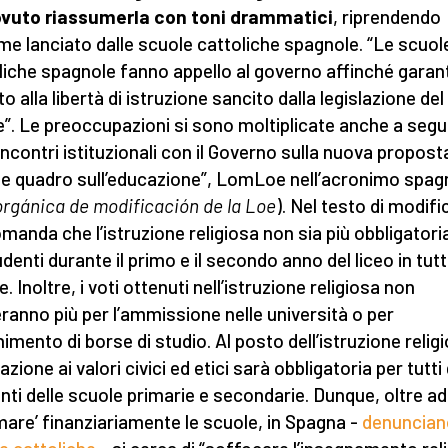
ovuto riassumerla con toni drammatici
, riprendendo
arme lanciato dalle scuole cattoliche spagnole. “Le scuol
liche spagnole fanno appello al governo affinché garan
itto alla libertà di istruzione sancito dalla legislazione del
”. Le preoccupazioni si sono moltiplicate anche a segu
 incontri istituzionali con il Governo sulla nuova proposta
e quadro sull’educazione”, LomLoe nell’acronimo spag
orgánica de modificación de la Loe
). Nel testo di modifi
manda che l’istruzione religiosa non sia più obbligatori
udenti durante il primo e il secondo anno del liceo in tutt
. Inoltre, i voti ottenuti nell’istruzione religiosa non
ranno più per l’ammissione nelle università o per
nimento di borse di studio. Al posto dell’istruzione relig
azione ai valori civici ed etici sarà obbligatoria per tutti 
nti delle scuole primarie e secondarie. Dunque, oltre ad
mare’ finanziariamente le scuole, in Spagna -
denuncian