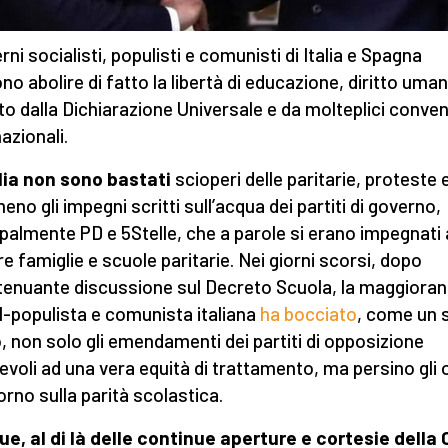
rni socialisti, populisti e comunisti di Italia e Spagna
ono abolire di fatto la libertà di educazione, diritto uma
to dalla Dichiarazione Universale e da molteplici conven
azionali.
alia non sono bastati
scioperi delle paritarie, proteste 
no gli impegni scritti sull’acqua dei partiti di governo,
ipalmente PD e 5Stelle, che a parole si erano impegnati 
re famiglie e scuole paritarie. Nei giorni scorsi, dopo
tenuante discussione sul Decreto Scuola, la maggiora
l-populista e comunista italiana
ha bocciato
, come un 
 non solo gli emendamenti dei partiti di opposizione
evoli ad una vera equità di trattamento, ma persino gli o
iorno sulla parità scolastica.
e, al di là delle continue aperture e cortesie della 