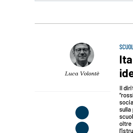
SCUO
It
id
Luca Volontè
Il di
“ross
socia
sulla
scuol
oltre
l’ist