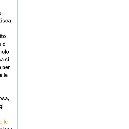
e
tisca
ito
 di
nolo
ca si
a per
e le
iosa,
gli
o le