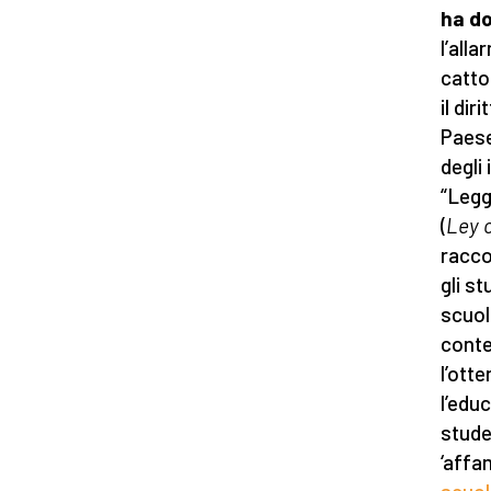
ha d
l’all
catto
il dir
Paese
degli
“Legg
(
Ley 
racco
gli st
scuole
conte
l’otte
l’educ
stude
‘affa