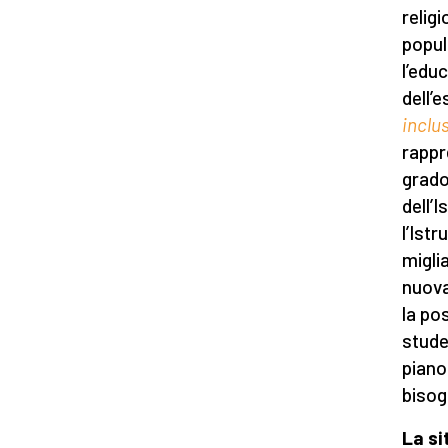
relig
popul
l’edu
dell’
inclu
rappr
grado
dell’I
l’Ist
miglia
nuova
la po
stude
piano
bisog
La si