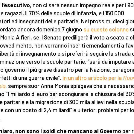
 l’esecutivo
, non ci sarà nessun impegno reale per i 9
e ragazzi, il 70% delle scuole di infanzia, e i 150.000
tori ed insegnanti delle paritarie. Nei prossimi dieci gior
cordato ancora domenica 7 giugno
su queste colonne
s
Monia Alfieri, se il Senato prediligerà il voto a scatola 
rovvedimento, non verranno inseriti emendamenti a fa
 libertà di insegnamento e si preferirà seguire la strada 
iminazione verso le scuole paritarie, “sarà da imputare 
o governo il più grave disastro per la Nazione, paragon
ffetti di una guerra civile”.
In un altro articolo per la
Nuo
la
, sempre suor Anna Monia spiegava che è necessari
o “1 miliardo di euro per scongiurare la chiusura del 30
 paritarie e la migrazione di 300 mila allievi nella scuol
e con un costo di 2,4 miliardi” e ulteriori problemi per l
.
hiaro, non sono i soldi che mancano al Governo
per 