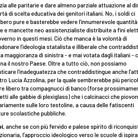
zia alle paritarie e dare almeno parziale attuazione al di
ertà di scelta educativa dei genitori italiani. No, i soldi ci
bero pure e basterebbe vedere l’innumerevole quantità 
 e mancette neo assistenzialiste distribuite a fini elett
overno in questi mesi. Ciò che manca è la volontà di
donare l’ideologia statalista e illiberale che contraddis
a maggioranza di sinistra - e mai votata dagli italiani - 
na il nostro Paese. Oltre a tutto ciò, non possiamo
ticare l’inadeguatezza che contraddistingue anche l’at
tro Lucia Azzolina, per la quale sembrerebbe più pericol
re libero tra compagnucci di banco (forse prossimame
etti alle gabbie di plexiglass) che i calcinacci che piovo
ariamente sulle loro testoline, a causa delle fatiscenti
ture scolastiche pubbliche.
oi
, anche se con più fervido e palese spirito di riconquis
uzionaria, l’approccio ideologico verso le scuole di ispir