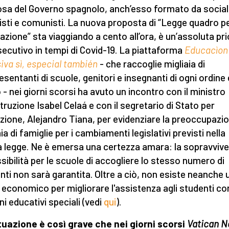
iosa del Governo spagnolo, anch’esso formato da sociali
isti e comunisti. La nuova proposta di “Legge quadro p
cazione” sta viaggiando a cento all’ora, è un’assoluta pri
esecutivo in tempi di Covid-19. La piattaforma
Educacìon
siva sì, especial también
- che raccoglie migliaia di
esentanti di scuole, genitori e insegnanti di ogni ordine 
 - nei giorni scorsi ha avuto un incontro con il ministro
struzione Isabel Celaá e con il segretario di Stato per
ruzione, Alejandro Tiana, per evidenziare la preoccupazio
ia di famiglie per i cambiamenti legislativi previsti nella
 legge. Ne è emersa una certezza amara: la sopravviv
ssibilità per le scuole di accogliere lo stesso numero di
nti non sarà garantita. Oltre a ciò, non esiste neanche 
 economico per migliorare l'assistenza agli studenti co
ni educativi speciali (vedi
qui
).
tuazione è così grave che nei giorni scorsi
Vatican 