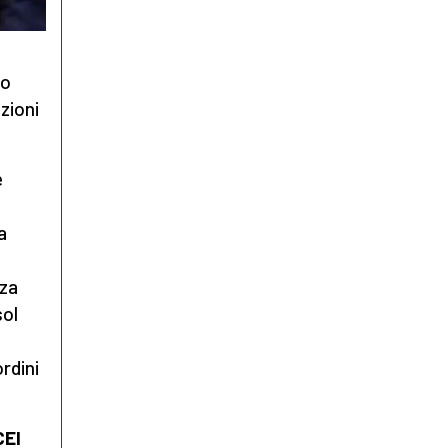
no
zioni
e
a
nza
sol
rdini
CEI