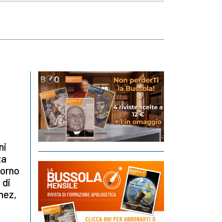
ni
za
iorno
 di
hez,