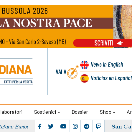
News
in English
VAI A
Noticias
en Español
llaboratori
Sostienici
Dossier
Shop
Ar
San Ga
tefano Bimbi