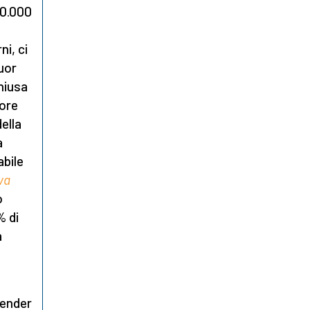
00.000
ni, ci
uor
chiusa
vore
della
a
abile
va
o
% di
a
o
render