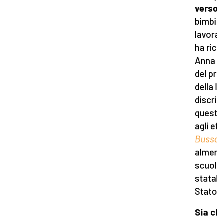
verso
bimbi 
lavora
ha ri
Anna 
del p
della
discr
quest
agli e
Busso
almen
scuole
statal
Stato
Sia c