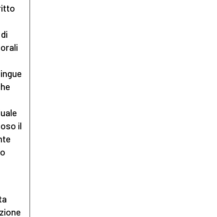
ritto
di
orali
tingue
che
tuale
oso il
nte
no
ta
azione