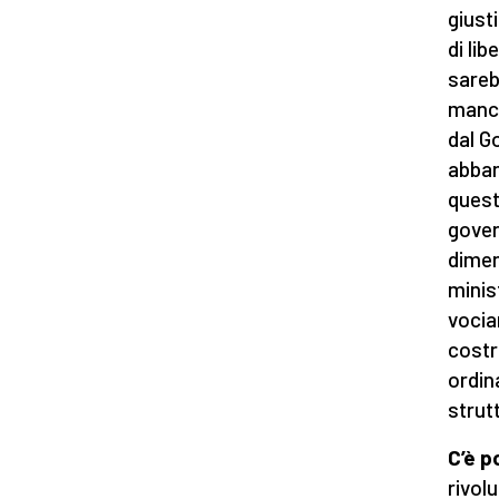
giusti
di lib
sareb
mance
dal G
abban
quest
gover
dimen
minis
vocia
costr
ordin
strut
C’è p
rivol