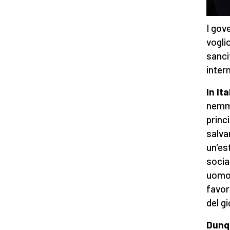
I gove
vogli
sanci
intern
In It
nemme
princ
salva
un’es
socia
uomo,
favor
del g
Dunqu