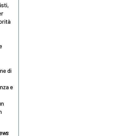
sti,
er
orità
e
ne di
enza e
un
n
News