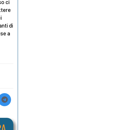
so ci
ttere
i
nti di
sse a