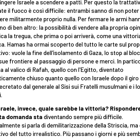
ingere Israele a scendere a patti. Per questo la trattativ
te il fuoco è così difficile: entrambi sanno di non poter
ere militarmente proprio nulla. Per fermare le armi han
no di ben altro: la possibilità di vendere alla propria opi
ica la tregua, che prima o poi arriverà, come una vittori
ica. Hamas ha ormai scoperto del tutto le carte sul prop
tivo: vuole la fine dell'isolamento di Gaza, lo stop al blo
 sue frontiere al passaggio di persone e merci. In partic
a al valico di Rafah, quello con l'Egitto, diventato
icamente chiuso quanto quello con Israele dopo il giro 
ecretato dal generale al Sisi sui Fratelli musulmani e i l
i.
sraele, invece, quale sarebbe la vittoria? Risponder
ta domanda sta
diventando sempre più difficile.
ialmente si parla di demilitarizzazione della Striscia, ma
tivo del tutto irrealistico. Più passano i giorni e più sem