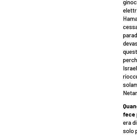
ginoc
elett
Hamas
cessa
parad
devas
quest
perch
Israe
riocc
solam
Netan
Quand
fece 
era d
solo 