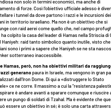
ndiosa non solo in termini economici, ma anche di
amento di forze. Così l'obiettivo ufficiale adesso è dive
ellare i tunnel da dove partono i razzi e le incursioni dei
ani in territorio israeliano. Ma non è un obiettivo che si
unge con raid aerei come quello che, nel campo profughi
, ha colpito la casa del leader di Hamas nella Striscia di
l Haniyeh: raid tanto simbolico quanto inutile, visto che 
liani sono i primi a sapere che Haniyeh se ne sta nascos
nker sotterraneo inaccessibile.
 Hamas, però, non ha obiettivi militari da raggiunge
razzi generano
paura in Israele, ma vengono in gran pa
alizzati dall'Iron Dome. Di qui a «distruggere lo Stato
aele» ce ne corre. Il massimo a cui la “resistenza palest
spirare è andare avanti a sparare comunque e riuscire 
ere un pungo di soldati di Tzahal. Ma è evidente che qu
uò essere un obiettivo in sé; è solo una carta attravers