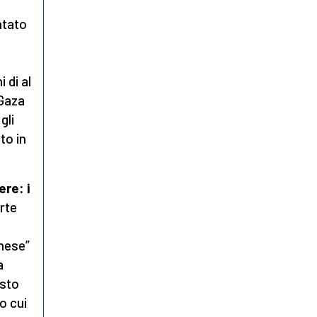
ntato
 di al
 Gaza
gli
to in
re: i
rte
inese”
a
esto
o cui