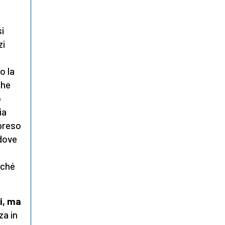
si
zi
o la
che
o
ia
 preso
 dove
rché
i, ma
za in