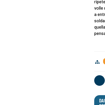
ripete
volle
a ent
solda
quell
pensa