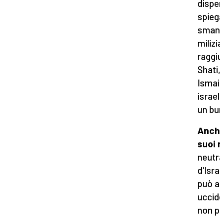
dispe
spieg
smant
milizi
raggi
Shati
Ismai
israe
un bu
Anche
suoi 
neutr
d'Isr
può a
uccid
non p