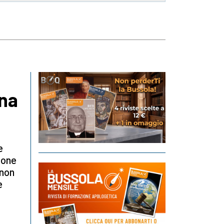
una
e
ione
 non
e