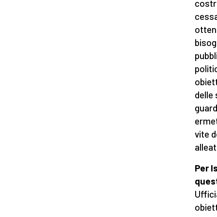
costr
cessa
otten
bisog
pubbl
polit
obiet
delle
guard
ermet
vite d
alleat
Per I
ques
Uffic
obiet