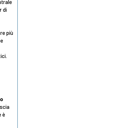
ntrale
r di
re più
he
ici.
lo
iscia
e è