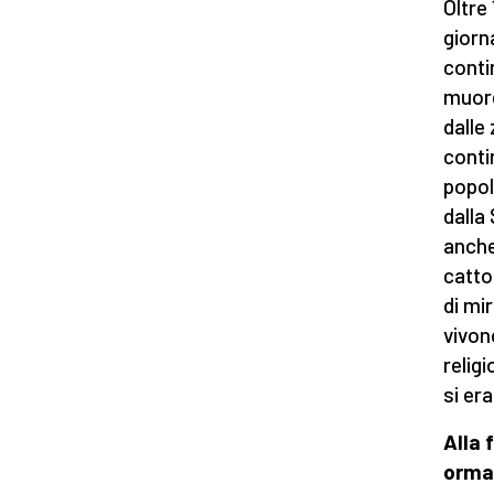
Oltre
giorna
conti
muore
dalle
conti
popol
dalla 
anche
cattol
di mi
vivon
relig
si er
Alla 
orma