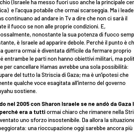
chio (Israele ha messo fuori uso anche la principale ce
rica) e l'acqua potabile che ormai scarseggia. Ma i leade
 continuano ad andare in Tv a dire che non ci sarà il
te il fuoco se non alle proprie condizioni. E,
ossalmente, nonostante la sua potenza di fuoco semp
tante, è Israele ad apparire debole. Perché il punto è c
a guerra ormai è diventata difficile da fermare proprio
é entrambe le parti non hanno obiettivi militari, ma polit
le per cancellare Hamas avrebbe una sola possibilità:
upare del tutto la Striscia di Gaza; ma è un'ipotesi che
ente qualche voce esagitata all'interno del governo
yahu sostiene.
o nel 2005 con Sharon Israele se ne andò da Gaza 
perché era a tutti
ormai chiaro che rimanere nella Str
iventato uno sforzo insostenibile. Da allora la situazion
peggiorata: una rioccupazione oggi sarebbe ancora più