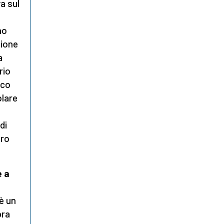
a sul
no
nione
a
rio
cco
olare
di
oro
e a
 è un
bra