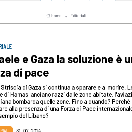
Home
Editoriali
RIALE
raele e Gaza la soluzione è 
rza di pace
 Striscia di Gaza si continua a sparare e a morire. L
ie di Hamas lanciano razzi dalle zone abitate, l'aviaz
liana bombarda quelle zone. Fino a quando? Perché
re alla presenza di una Forza di Pace internazional
esempio del Libano?
RIALI
31_07_2014