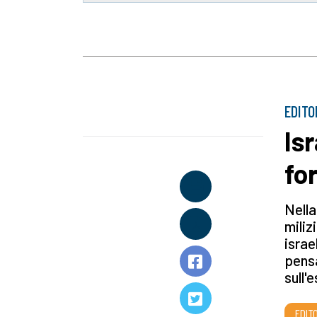
EDITO
Is
fo
Nella
miliz
israe
pensa
sull'
EDITO