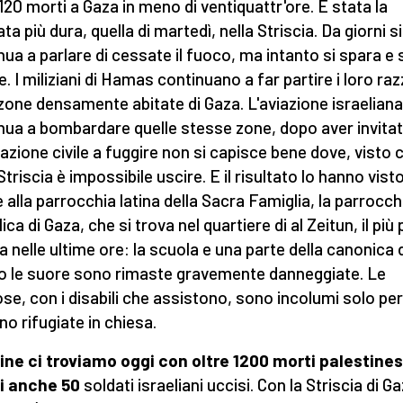
 120 morti a Gaza in meno di ventiquattr'ore. È stata la
ta più dura, quella di martedì, nella Striscia. Da giorni si
nua a parlare di cessate il fuoco, ma intanto si spara e 
. I miliziani di Hamas continuano a far partire i loro raz
 zone densamente abitate di Gaza. L'aviazione israeliana
nua a bombardare quelle stesse zone, dopo aver invitat
azione civile a fuggire non si capisce bene dove, visto 
Striscia è impossibile uscire. E il risultato lo hanno vist
 alla parrocchia latina della Sacra Famiglia, la parrocch
ica di Gaza, che si trova nel quartiere di al Zeitun, il più
ra nelle ultime ore: la scuola e una parte della canonica
o le suore sono rimaste gravemente danneggiate. Le
iose, con i disabili che assistono, sono incolumi solo pe
ano rifugiate in chiesa.
fine ci troviamo oggi con oltre 1200 morti palestines
i anche 50
soldati israeliani uccisi. Con la Striscia di Ga