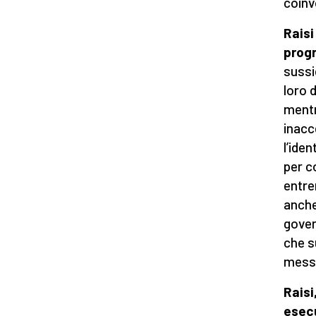
coinv
Raisi
prog
sussi
loro 
mentr
inacce
l’ide
per c
entre
anche
gover
che s
messa
Raisi
esec