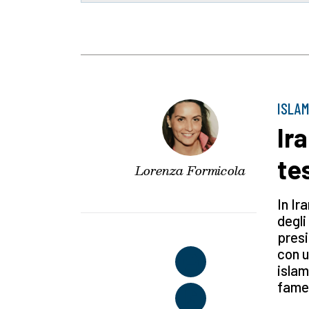
ISLAM
Ir
te
Lorenza Formicola
In Ir
degli
presi
con u
islam
fame)