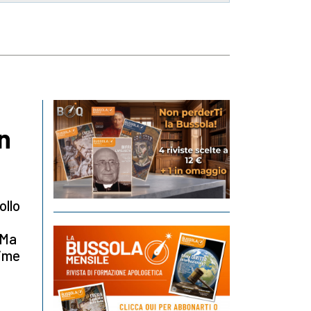
on
ollo
 Ma
gime