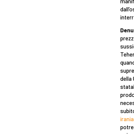
manif
dall’
interr
Denun
prezz
sussi
Teher
quand
supre
della
stata
prodo
necess
subit
irania
potreb