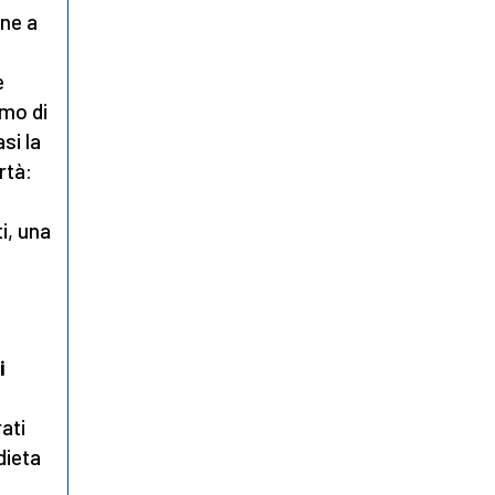
one a
è
amo di
asi la
rtà:
i, una
i
ati
dieta