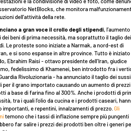
estazioni e la condivisione di video e foto, come denun
osservatorio NetBlocks, che monitora malfunzionament
uzioni dell’attività della rete.
ciano a gran voce il crollo degli stipendi
, l’aumento
i dei beni di prima necessità, ma soprattutto il taglio de
di. Le proteste sono iniziate a Narmak, a nord-est di
an, e si sono espanse in altre province. Tutto è iniziato
o, Ebrahim Raisi - ottavo presidente dell’Iran, giudice
mo, fedelissimo di Khamenei, ben introdotto fra i verti
 Guardia Rivoluzionaria - ha annunciato il taglio dei sussi
li per il grano importato causando un aumento di prezzi
tti a base di farina fino al 300%. Anche i prodotti di pr
ità, tra i quali l’olio da cucina e i prodotti caseari, han
o importanti, e repentini, innalzamenti di prezzo.
Gli
ni
temono che i tassi di inflazione sempre più pungenti
bero far salire i prezzi dei prodotti ben oltre i generi p