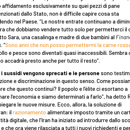
 affidamento esclusivamente su quei pezzi di pane
nzionati dallo Stato, non è difficile capire cosa sta
endo nel Paese. “Le nostre entrate continuano a dimin
a che dobbiamo vendere tutto solo per permetterci il c
tto Sara, una casalinga e madre di due bambini al
Finan
s
. “
Sono anni che non posso permettermi la carne ross
ollo e pesce sono diventati quasi inaccessibili. Sembra
o accadrà presto anche per tutto il resto”.
 i sussidi vengono sprecati e le persone
sono testimo
zione e discriminazione in questo senso. Come possi
are che questo continui? Il popolo e l’élite ci esortano a
mare l’economia e siamo determinati a farlo”, ha detto R
piegare le nuove misure. Ecco, allora, la soluzione di
an: il
razionamento
alimentare imposto tramite un car
tità digitale, che l’Iran ha iniziato ad introdurre dallo s
e che ora viene rilasciata a tutti i nuovi richiedenti e per