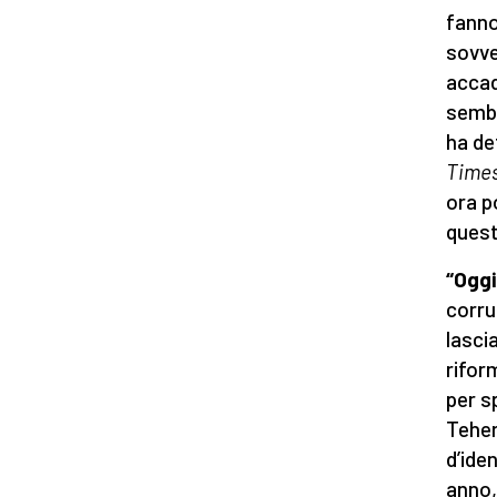
fanno
sovve
accad
sembr
ha de
Time
ora p
quest
“Oggi
corru
lasci
rifor
per s
Teher
d’iden
anno, 