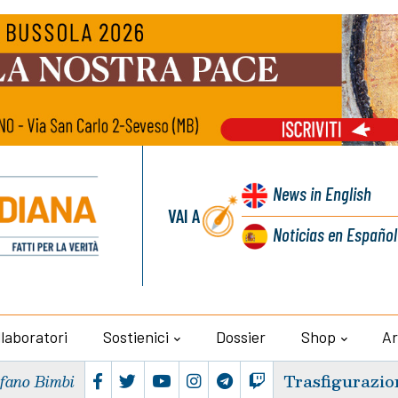
News
in English
VAI A
Noticias
en Español
llaboratori
Sostienici
Dossier
Shop
Ar
Trasfigurazio
efano Bimbi