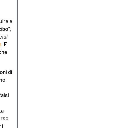
uire e
ibo”,
cial
a
. E
 che
ni di
amo
aisi
ta
corso
 i