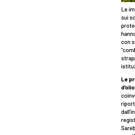
Le im
sui s
prote
hanno
con s
“comb
strap
istit
Le p
d’olio
coinv
ripor
dall’i
regis
Sareb