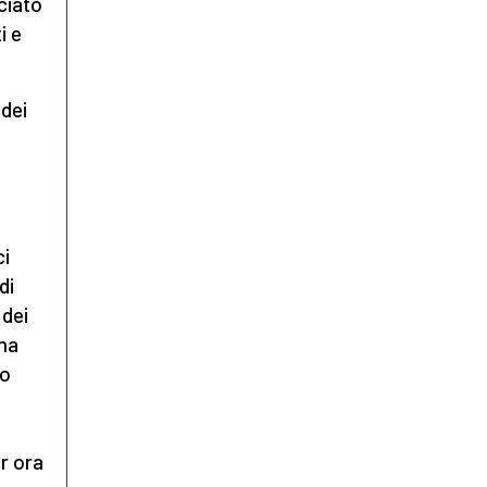
ciato
i e
 dei
i
ci
di
 dei
ima
no
er ora