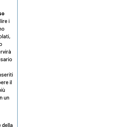
so
ire i
no
lati,
no
ervirà
ssario
seriti
ere il
più
in un
e della