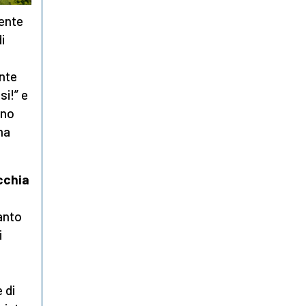
mente
i
ente
si!” e
ono
ma
cchia
anto
i
 di