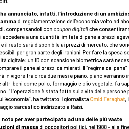
olti.
 ha annunciato, infatti, l’introduzione di un ambizio
ramma
di regolamentazione dell’economia volto ad abol
di, compensandoli con
coupon digitali
che consentiran
di accedere a una quantità limitata di pane a prezzi agevo
e il resto sarà disponibile ai prezzi di mercato, che so
ssibili per gran parte degli iraniani. Per fare la spesa s
ntità digitale: un ID con scansione biometrica sarà nece
omprare il pane ai prezzi calmierati. Il “regime del pane”
rà in vigore tra circa due mesi e piano, piano verranno in
 altri beni come pollo, formaggio e olio vegetale, fa sap
no. “L’operazione è stata fatta sulla vita delle persone 
ull’economia”, ha twittato il giornalista
Omid Feraghat
, 
ggio sarcastico indirizzato a Raisi.
, noto per aver partecipato ad una delle più vaste
uzioni di massa
di oppositori politici, nel 1988 - alla fin