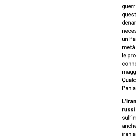
guerr
quest
denar
neces
un Pae
metà d
le pr
conno
maggi
Qualc
Pahlav
L’Ira
russi
sull’
anche
irania