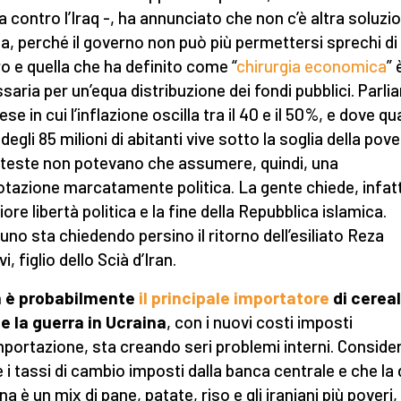
a contro l’Iraq -, ha annunciato che non c’è altra soluzi
a, perché il governo non può più permettersi sprechi di
o e quella che ha definito come “
chirurgia economica
” 
saria per un’equa distribuzione dei fondi pubblici. Parli
se in cui l’inflazione oscilla tra il 40 e il 50%, e dove qu
egli 85 milioni di abitanti vive sotto la soglia della pove
oteste non potevano che assumere, quindi, una
tazione marcatamente politica. La gente chiede, infatt
ore libertà politica e la fine della Repubblica islamica.
uno sta chiedendo persino il ritorno dell’esiliato Reza
i, figlio dello Scià d’Iran.
n è probabilmente
il principale importatore
di cereal
 e la guerra in Ucraina
, con i nuovi costi imposti
importazione, sta creando seri problemi interni. Consider
 i tassi di cambio imposti dalla banca centrale e che la 
na è un mix di pane, patate, riso e gli iraniani più poveri,