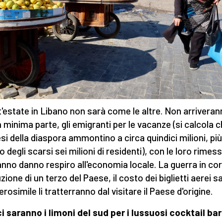
'estate in Libano non sarà come le altre. Non arriveran
n minima parte, gli emigranti per le vacanze (si calcola c
esi della diaspora ammontino a circa quindici milioni, più
o degli scarsi sei milioni di residenti), con le loro rimes
anno danno respiro all'economia locale. La guerra in cor
zione di un terzo del Paese, il costo dei biglietti aerei sa
verosimile li tratterranno dal visitare il Paese d'origine.
i saranno i limoni del sud per i lussuosi cocktail bar