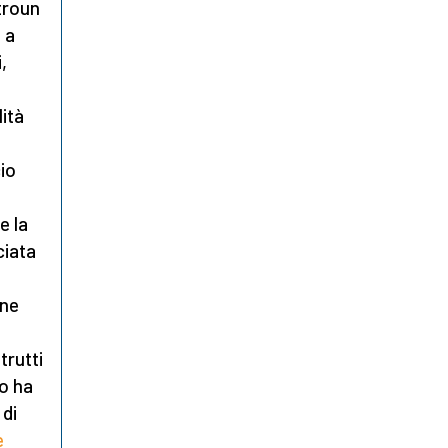
atroun
 a
,
lità
cio
e la
ciata
one
trutti
no ha
 di
e