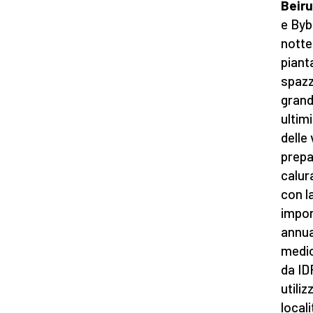
Beiru
e Byb
notte
piant
spazz
grandi
ultimi
delle
prepa
calur
con l
impor
annua
medior
da ID
utili
local