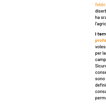
febbr
diserb
ha sr
l'agri
I ter
prof
voles
per l
campi
Sicur
conse
sono c
defini
consa
perma