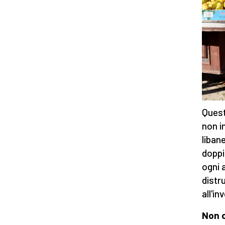
Quest
non i
liban
doppi
ogni 
distru
all'in
Non c