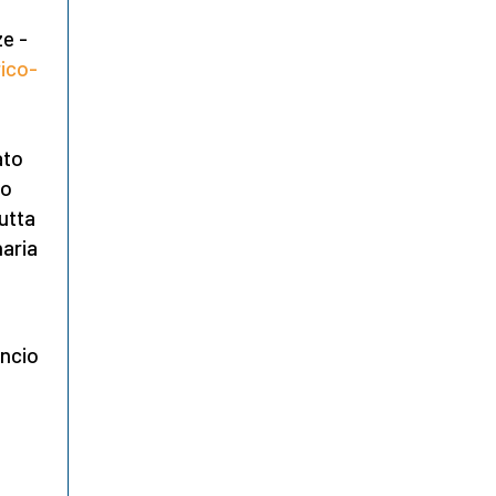
e -
ico-
ato
io
tutta
naria
ancio