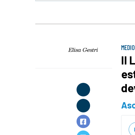
MEDIO
Elisa Gestri
Il
es
de
Asc