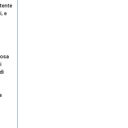
otente
i, e
losa
i
di
e
a