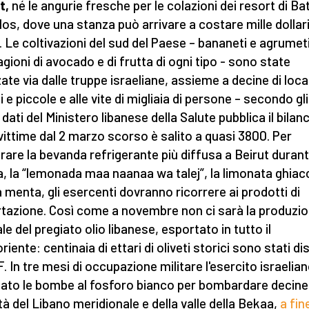
t,
né le angurie fresche per le colazioni dei resort di B
los, dove una stanza può arrivare a costare mille dollari
. Le coltivazioni del sud del Paese – bananeti e agrumeti
agioni di avocado e di frutta di ogni tipo - sono state
ate via dalle truppe israeliane, assieme a decine di loca
 e piccole e alle vite di migliaia di persone – secondo gli
 dati del Ministero libanese della Salute pubblica il bilan
 vittime dal 2 marzo scorso è salito a quasi 3800. Per
rare la bevanda refrigerante più diffusa a Beirut durant
a, la “lemonada maa naanaa wa talej”, la limonata ghiac
a menta, gli esercenti dovranno ricorrere ai prodotti di
tazione. Così come a novembre non ci sarà la produzi
le del pregiato olio libanese, esportato in tutto il
iente: centinaia di ettari di oliveti storici sono stati dis
F. In tre mesi di occupazione militare l'esercito israelia
zzato le bombe al fosforo bianco per bombardare decine
ità del Libano meridionale e della valle della Bekaa,
a fin