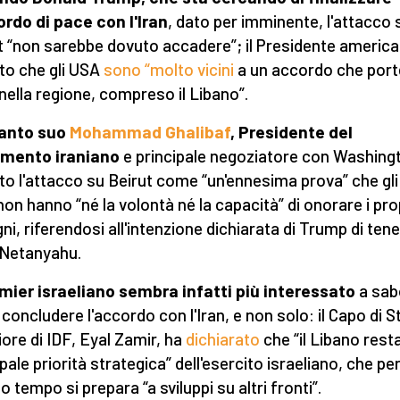
ordo di pace con l'Iran
, dato per imminente, l'attacco 
t “non sarebbe dovuto accadere”; il Presidente americ
ito che gli USA
sono “molto vicini
a un accordo che port
nella regione, compreso il Libano”.
canto suo
Mohammad Ghalibaf
, Presidente del
amento iraniano
e principale negoziatore con Washing
tto l'attacco su Beirut come “un'ennesima prova” che gli
 non hanno “né la volontà né la capacità” di onorare i pro
ni, riferendosi all'intenzione dichiarata di Trump di tene
Netanyahu.
emier israeliano sembra infatti più interessato
a sab
 concludere l'accordo con l'Iran, e non solo: il Capo di S
ore di IDF, Eyal Zamir, ha
dichiarato
che “il Libano resta
pale priorità strategica” dell'esercito israeliano, che per
 tempo si prepara “a sviluppi su altri fronti”.