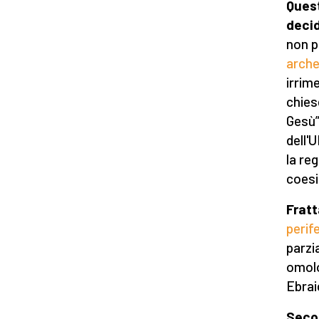
Quest
decid
non p
arche
irrim
chies
Gesù”
dell'
la re
coesi
Fratt
perife
parzi
omolo
Ebrai
Secon