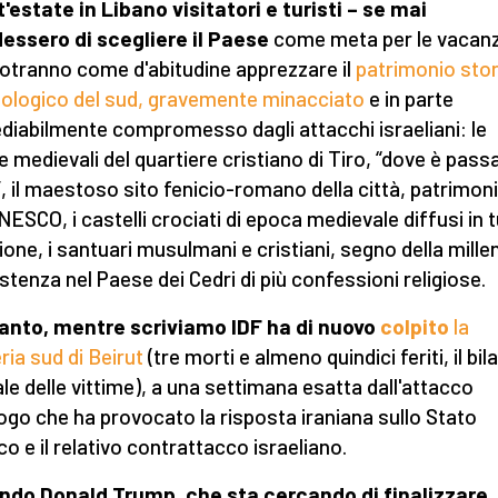
'estate in Libano visitatori e turisti – se mai
essero di scegliere il Paese
come meta per le vacanz
otranno come d'abitudine apprezzare il
patrimonio stor
ologico del sud, gravemente minacciato
e in parte
ediabilmente compromesso dagli attacchi israeliani: le
e medievali del quartiere cristiano di Tiro, “dove è pass
, il maestoso sito fenicio-romano della città, patrimon
UNESCO, i castelli crociati di epoca medievale diffusi in 
gione, i santuari musulmani e cristiani, segno della mille
stenza nel Paese dei Cedri di più confessioni religiose.
anto, mentre scriviamo IDF ha di nuovo
colpito
la
ria sud di Beirut
(tre morti e almeno quindici feriti, il bil
ale delle vittime), a una settimana esatta dall'attacco
go che ha provocato la risposta iraniana sullo Stato
co e il relativo contrattacco israeliano.
do Donald Trump, che sta cercando di finalizzare