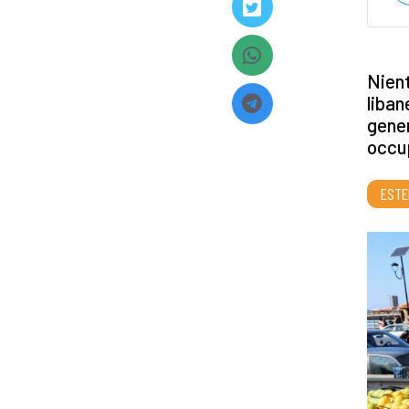
Nient
liban
gener
occup
ESTE