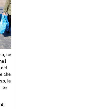
no, se
he i
 del
se che
so, la
lito
 di