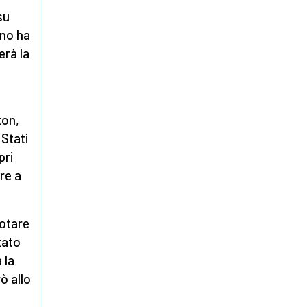
su
ano ha
erà la
ton,
 Stati
pri
re a
otare
tato
 la
ò allo