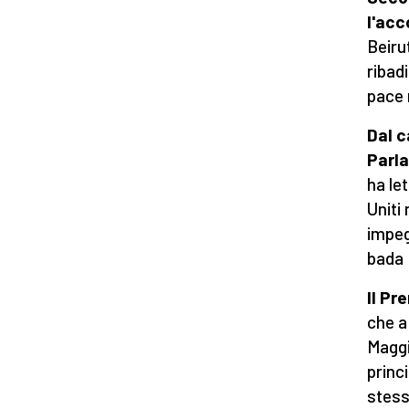
l'acc
Beiru
ribad
pace 
Dal 
Parl
ha le
Uniti
impeg
bada 
Il Pr
che a
Maggi
princi
stesso