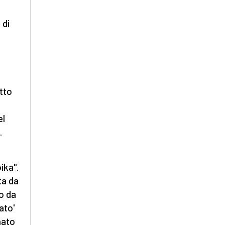
 di
tto
el
.
ika".
ta da
o da
ato'
nato