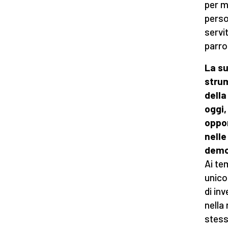
per m
perso
servi
parro
La s
strum
della
oggi,
oppor
nelle
demo
Ai te
unico
di in
nella 
stess