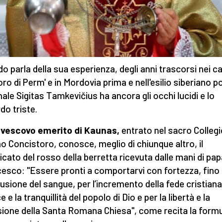
o parla della sua esperienza, degli anni trascorsi nei c
oro di Perm' e in Mordovia prima e nell'esilio siberiano poi
nale Sigitas Tamkevičius ha ancora gli occhi lucidi e lo
do triste.
ivescovo emerito di Kaunas,
entrato nel sacro Colleg
imo Concistoro, conosce, meglio di chiunque altro, il
ficato del rosso della berretta ricevuta dalle mani di pa
esco: "Essere pronti a comportarvi con fortezza, fino
ffusione del sangue, per l’incremento della fede cristiana
e e la tranquillità del popolo di Dio e per la libertà e la
sione della Santa Romana Chiesa", come recita la form