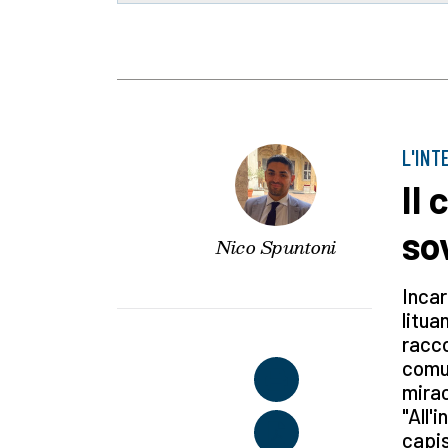
L'INT
Il
sov
Nico Spuntoni
Incar
litua
racco
comun
mirac
"All'
capis