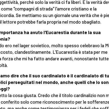
ggettività, perché solo la verità ci fa liberi. E la verità d
 come "compagni di strada" l'amore cristiano e la
icordia. Se mettiamo su un giornale una verità che è pie
 il lettore potrebbe farla propria nel modo sbagliato.
mportanza ha avuto l'Eucarestia durante la sua
onia?
o ero nel lager sovietico, molto spesso celebravo la 
scosto, clandestinamente. L'Eucarestia è stata per me
ca forza che mi ha fatto andare avanti, nonostante tutte
oltà.
amo dire che il suo cardinalato è il cardinalato di tut
lici perseguitati nel mondo, anche quelli che lo so
oggi?
tto la cosa giusta. Credo che il titolo cardinalizio non m
 conferito solo come riconoscimento per le sofferenze
to, ma anche come testimonianza per i fedeli che sof