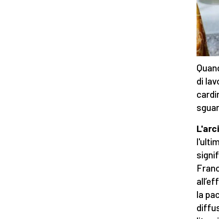
Quand
di lav
cardi
sguar
L'arc
l'ult
signi
Franc
all’e
la pac
diffu