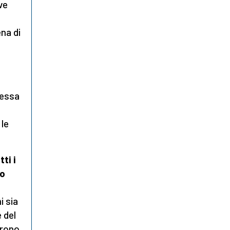
eve
na di
Messa
 le
ti i
no
i sia
 del
frono