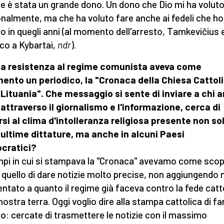
e è stata un grande dono. Un dono che Dio mi ha voluto
nalmente, ma che ha voluto fare anche ai fedeli che ho
to in quegli anni (al momento dell'arresto, Tamkevičius 
co a Kybartai,
ndr
).
ua resistenza al regime comunista aveva come
ento un periodico, la "Cronaca della Chiesa Cattol
 Lituania". Che messaggio si sente di inviare a chi 
 attraverso il giornalismo e l'informazione, cerca di
si al clima d'intolleranza religiosa presente non so
 ultime dittature, ma anche in alcuni Paesi
cratici?
mpi in cui si stampava la "Cronaca" avevamo come sco
 quello di dare notizie molto precise, non aggiungendo n
ventato a quanto il regime già faceva contro la fede catt
nostra terra. Oggi voglio dire alla stampa cattolica di fa
o: cercate di trasmettere le notizie con il massimo