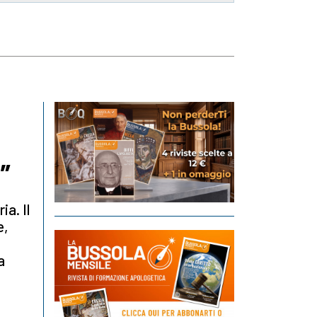
a”
ia. Il
e,
a