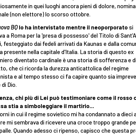
ziosamente in quei luoghi ancora pieni di dolore, nomin
nale (non elettore) lo scorso ottobre.
uova BQ
lo ha intervistato mentre il neoporporato
si
va a Roma per la 'presa di possesso' del Titolo di Sant’
i, festeggiato dai fedeli arrivati da Kaunas e dalla comu
a presente nella capitale d'Italia. La storia di questo ex
oniero diventato cardinale è una storia di sofferenza e d
tto, che ci ricorda la durezza anticattolica del regime
ista e al tempo stesso ci fa capire quanto sia impreve
e di Dio.
nza, chi più di Lei può testimoniare come il rosso 
sa stia a simboleggiare il martirio...
iorni in cui il regime sovietico mi ha condannato a dieci a
re mi sembrava di ricevere una croce troppo grande per
palle. Quando adesso ci ripenso, capisco che questa p