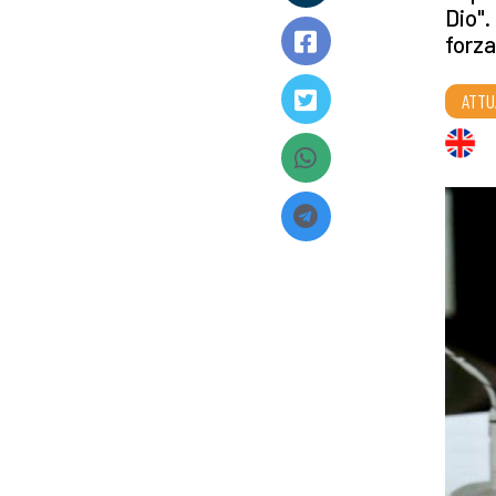
Dio".
forza
ATTU