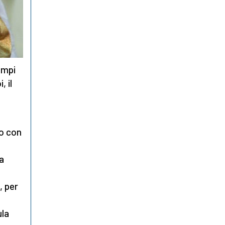
ampi
, il
io con
pa
, per
ula