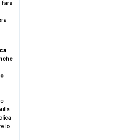
 fare
era
ica
anche
lo
po
ulla
olica
re lo