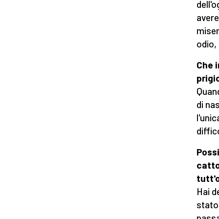
dell'o
avere
miser
odio,
Che i
prigi
Quand
di na
l'uni
diffic
Possi
catto
tutt'
Hai de
stato
passa