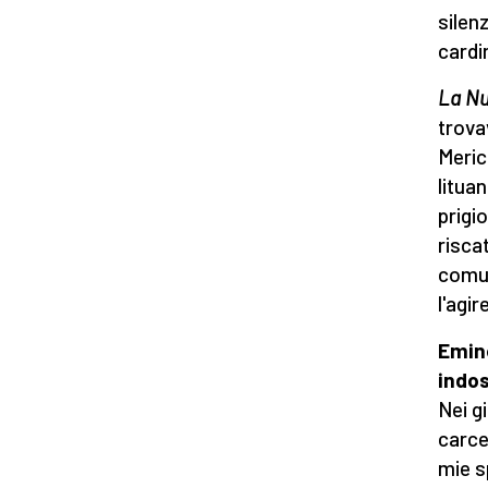
silen
cardi
La N
trova
Meric
lituan
prigi
risca
comun
l'agir
Emine
indos
Nei g
carce
mie s