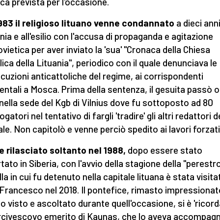
ica prevista per l'occasione.
983 il religioso lituano venne condannato
a dieci anni
onia e all'esilio con l'accusa di propaganda e agitazione
ovietica per aver inviato la 'sua' "Cronaca della Chiesa
lica della Lituania", periodico con il quale denunciava le
cuzioni anticattoliche del regime, ai corrispondenti
entali a Mosca. Prima della sentenza, il gesuita passò o
nella sede del Kgb di Vilnius dove fu sottoposto ad 80
ogatori nel tentativo di fargli 'tradire' gli altri redattori d
ale. Non capitolò e venne perciò spedito ai lavori forzati
 rilasciato soltanto nel 1988,
dopo essere stato
tato in Siberia, con l'avvio della stagione della "perestro
la in cui fu detenuto nella capitale lituana è stata visita
Francesco nel 2018. Il pontefice, rimasto impressionat
o visto e ascoltato durante quell'occasione, si è 'ricord
arcivescovo emerito di Kaunas, che lo aveva accompag