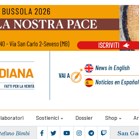
News
in English
VAI A
Noticias
en Español
llaboratori
Sostienici
Dossier
Shop
Ar
San Ga
tefano Bimbi