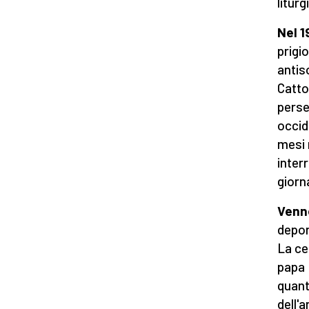
liturg
Nel 1
prigi
antis
Catto
perse
occid
mesi 
interr
giorn
Venne
depor
La cel
papa 
quant
dell'