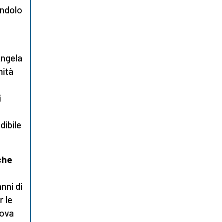
andolo
Angela
nità
i
dibile
che
nni di
 le
rova