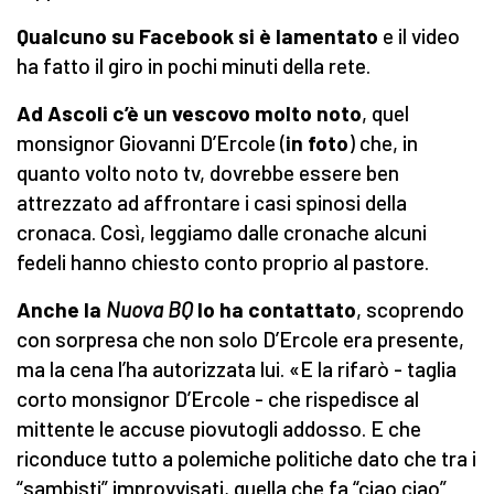
Qualcuno su Facebook si è lamentato
e il video
ha fatto il giro in pochi minuti della rete.
Ad Ascoli c’è un vescovo molto noto
, quel
monsignor Giovanni D’Ercole (
in foto
) che, in
quanto volto noto tv, dovrebbe essere ben
attrezzato ad affrontare i casi spinosi della
cronaca. Così, leggiamo dalle cronache alcuni
fedeli hanno chiesto conto proprio al pastore.
Anche la
Nuova BQ
lo ha contattato
, scoprendo
con sorpresa che non solo D’Ercole era presente,
ma la cena l’ha autorizzata lui. «E la rifarò - taglia
corto monsignor D’Ercole - che rispedisce al
mittente le accuse piovutogli addosso. E che
riconduce tutto a polemiche politiche dato che tra i
“sambisti” improvvisati, quella che fa “ciao ciao”