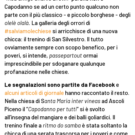
Capodanno se ad un certo punto qualcuno non
parte con il più classico - e piccolo borghese - degli
olelè olalà.
La galleria degli orrori di
#salviamolechiese
si arricchisce di una nuova
chicca: il trenino di San Silvestro. Il tutto
ovviamente sempre con scopo benefico, per i
poveri, si intende,
passepartout
ormai
imprescindibile per sdoganare qualunque
profanazione nelle chiese.
Le segnalazioni sono partite da Facebook
e
alcuni articoli di giornale
hanno raccontato il resto.
Nella chiesa di S
anta Maria inter vineas
ad Ascoli
Piceno il “
Capodanno per tutti
” si è svolto
all’insegna del mangiare e dei balli goliardici. Il
trenino finale a
ritmo do samba
è stata soltanto la
chicca di una serata trascorsa per i poveri e come