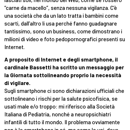
“carne da macello”, senza nessuna vigilanza. C’è
una società che da un lato tratta i bambini come
scarti, dall’altro li usa perché fanno guadagnare
tantissimo, sono un business, come dimostrano i
milioni di video e foto pedopornografici presenti su
Internet.
A proposito d
i
Internet e
de
gli smartphone, il
cardinale Bassetti ha scritto un messaggio per
la Giornata sottolineando proprio
la necessità
di
vigilare
.
Sugli smartphone ci sono dichiarazioni ufficiali che
sottolineano i rischi per la salute psicofisica, se
usati male e/o troppo: mi riferisco alla Società
Italiana di Pediatria, nonché a neuropsichiatri
infantili di tutto il mondo. Il problema ovviamente
non è lo smartphone in sé, ma come lo usi, dove