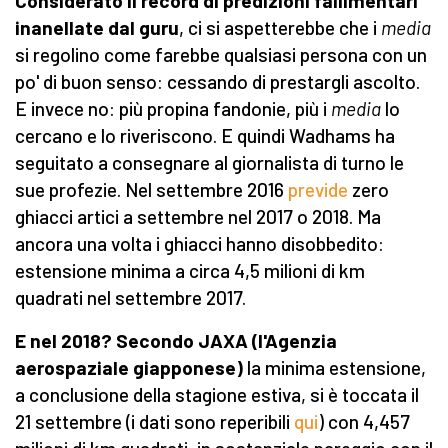
Considerato il record di predizioni fallimentari
inanellate dal guru
, ci si aspetterebbe che i
media
si regolino come farebbe qualsiasi persona con un
po' di buon senso: cessando di prestargli ascolto.
E invece no: più propina fandonie, più i
media
lo
cercano e lo riveriscono. E quindi Wadhams ha
seguitato a consegnare al giornalista di turno le
sue profezie. Nel settembre 2016
previde
zero
ghiacci artici a settembre nel 2017 o 2018. Ma
ancora una volta i ghiacci hanno disobbedito:
estensione minima a circa 4,5 milioni di km
quadrati nel settembre 2017.
E nel 2018? Secondo JAXA (l'Agenzia
aerospaziale giapponese)
la minima estensione,
a conclusione della stagione estiva, si è toccata il
21 settembre (i dati sono reperibili
qui
) con 4,457