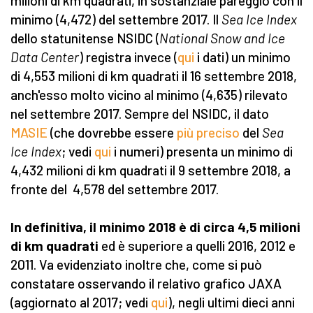
milioni di km quadrati, in sostanziale pareggio con il
minimo (4,472) del settembre 2017. Il
Sea Ice Index
dello statunitense NSIDC (
National Snow and Ice
Data Center
) registra invece (
qui
i dati) un minimo
di 4,553 milioni di km quadrati il 16 settembre 2018,
anch'esso molto vicino al minimo (4,635) rilevato
nel settembre 2017. Sempre del NSIDC, il dato
MASIE
(che dovrebbe essere
più preciso
del
Sea
Ice Index
; vedi
qui
i numeri) presenta un minimo di
4,432 milioni di km quadrati il 9 settembre 2018, a
fronte del 4,578 del settembre 2017.
In definitiva, il minimo 2018 è di circa 4,5 milioni
di km quadrati
ed è superiore a quelli 2016, 2012 e
2011. Va evidenziato inoltre che, come si può
constatare osservando il relativo grafico JAXA
(aggiornato al 2017; vedi
qui
), negli ultimi dieci anni