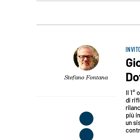
INVIT
Gi
Do
Stefano Fontana
Il 1°
di ri
rilan
più i
un si
contr