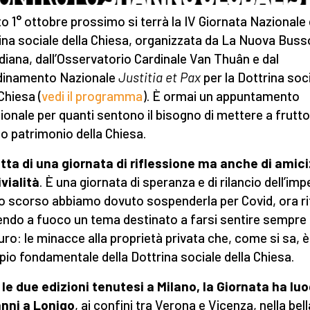
o 1° ottobre prossimo si terrà la IV Giornata Nazionale 
ina sociale della Chiesa, organizzata da La Nuova Buss
diana, dall’Osservatorio Cardinale Van Thuân e dal
dinamento Nazionale
Justitia et Pax
per la Dottrina soc
Chiesa (
vedi il programma
). È ormai un appuntamento
zionale per quanti sentono il bisogno di mettere a frutto
o patrimonio della Chiesa.
atta di una giornata di riflessione ma anche di amici
vialità
. È una giornata di speranza e di rilancio dell’im
o scorso abbiamo dovuto sospenderla per Covid, ora r
ndo a fuoco un tema destinato a farsi sentire sempre d
turo: le minacce alla proprietà privata che, come si sa, è
ipio fondamentale della Dottrina sociale della Chiesa.
le due edizioni tenutesi a Milano, la Giornata ha lu
nni a Lonigo
, ai confini tra Verona e Vicenza, nella bell