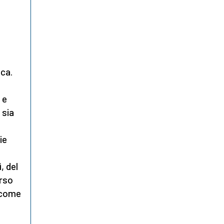
ica.
 e
 sia
ie
, del
orso
i come