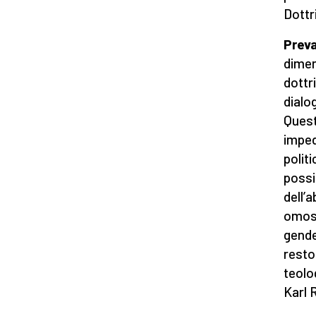
Dottr
Preva
dimen
dottr
dialog
Quest
imped
polit
possi
dell’
omose
gende
resto
teolo
Karl 