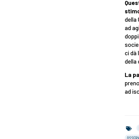
Quest
stim
della
ad ag
doppi
socie
ci dà 
della 
La pa
prenot
ad isc
OSSERV