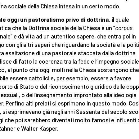
ina sociale della Chiesa intesa in un certo modo.
le oggi un pastoralismo privo di dottrina
, il quale
tica che la Dottrina sociale della Chiesa è un “
corpus
inale” e dà vita ad un autentico sapere, che entra poi in
o con gli altri saperi che riguardano la società e la polit
a esaltazione di una pastorale staccata dalla dottrina
isce di fatto la coerenza tra la fede e l’impegno sociale
ico, al punto che oggi molti nella Chiesa sostengono che
bile essere cattolici e, per esempio, essere a favore
aborto di Stato o del riconoscimento giuridico delle copp
ssuali, o dell’insegnamento improntato alla ideologia
r. Perfino alti prelati si esprimono in questo modo. Così
, si esprimevano già negli anni Sessanta del secolo sc
gi che poi sarebbero diventati molto famosi e influent
Rahner e Walter Kasper.