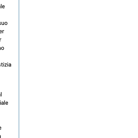
ale
 suo
er
r
no
tizia
l
iale
i
e
a