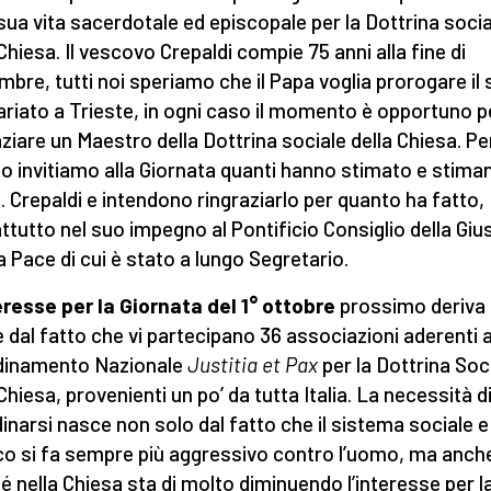
 sua vita sacerdotale ed episcopale per la Dottrina soci
 Chiesa. Il vescovo Crepaldi compie 75 anni alla fine di
mbre, tutti noi speriamo che il Papa voglia prorogare il
ariato a Trieste, in ogni caso il momento è opportuno p
aziare un Maestro della Dottrina sociale della Chiesa. Pe
o invitiamo alla Giornata quanti hanno stimato e stima
 Crepaldi e intendono ringraziarlo per quanto ha fatto,
ttutto nel suo impegno al Pontificio Consiglio della Gius
la Pace di cui è stato a lungo Segretario.
eresse per la Giornata del 1° ottobre
prossimo deriva
 dal fatto che vi partecipano 36 associazioni aderenti a
dinamento Nazionale
Justitia et Pax
per la Dottrina Soc
Chiesa, provenienti un po’ da tutta Italia. La necessità d
inarsi nasce non solo dal fatto che il sistema sociale e
ico si fa sempre più aggressivo contro l’uomo, ma anch
é nella Chiesa sta di molto diminuendo l’interesse per l