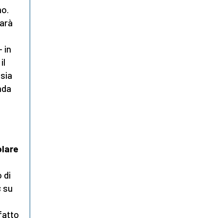
mo.
sarà
 in
il
 sia
nda
olare
 di
s
su
fatto