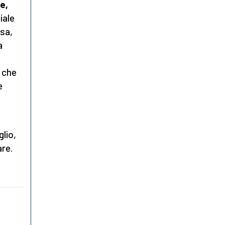
e,
iale
esa,
a
, che
e
glio,
are.