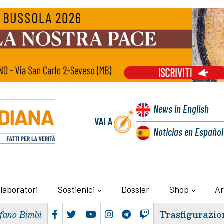
News
in English
VAI A
Noticias
en Español
llaboratori
Sostienici
Dossier
Shop
Ar
Trasfigurazio
efano Bimbi