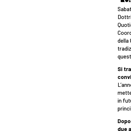
Sabat
Dottr
Quoti
Coor
della 
tradi
quest
Si tr
convi
L’ann
mette
in fu
princ
Dopo 
due a