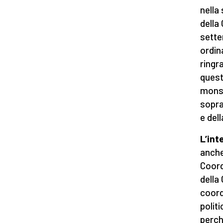
nella
della
sette
ordin
ringr
quest
mons.
sopra
e del
L’int
anche
Coor
della 
coord
polit
perch