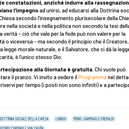
e constatazioni, anziché indurre alla rassegnazion
olano l’impegno
ad unirsi, ad educarsi alla Dottrina soc
 Chiesa secondo l’insegnamento plurisecolare della Chi
ire nella società e nella politica non secondo la tesi dell
a verità – ciò che vale per la fede può non valere per la
tà o viceversa – ma secondo il principio che il Creatore
la legge morale naturale, e il Salvatore, che ci dà la legg
carità, è l’unico stesso Dio.
rtecipazione alla Giornata è gratuita
. Chi vuole può
are il pranzo. Vi invito a vedere il
Programma
nel detta
rivervi per tempo (i posti non sono infiniti) e a partecip
DOTTRINA SOCIALE DELLA CHIESA
LONIGO
MONS. GIAMPAOLO CREPALDI
ATORIO CARDINALE VAN THUÂN