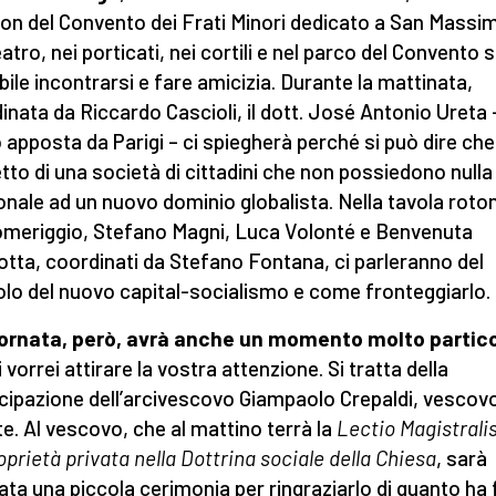
ion del Convento dei Frati Minori dedicato a San Massi
atro, nei porticati, nei cortili e nel parco del Convento 
bile incontrarsi e fare amicizia. Durante la mattinata,
inata da Riccardo Cascioli, il dott. José Antonio Ureta –
o apposta da Parigi – ci spiegherà perché si può dire che 
tto di una società di cittadini che non possiedono nulla
onale ad un nuovo dominio globalista. Nella tavola roto
omeriggio, Stefano Magni, Luca Volonté e Benvenuta
otta, coordinati da Stefano Fontana, ci parleranno del
olo del nuovo capital-socialismo e come fronteggiarlo.
ornata, però, avrà anche un momento molto partic
 vorrei attirare la vostra attenzione. Si tratta della
cipazione dell’arcivescovo Giampaolo Crepaldi, vescovo
te. Al vescovo, che al mattino terrà la
Lectio Magistrali
oprietà privata nella Dottrina sociale della Chiesa
, sarà
ata una piccola cerimonia per ringraziarlo di quanto ha 