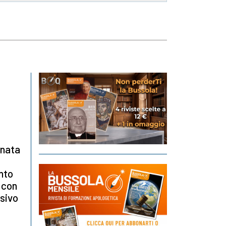
rnata
anto
 con
ssivo