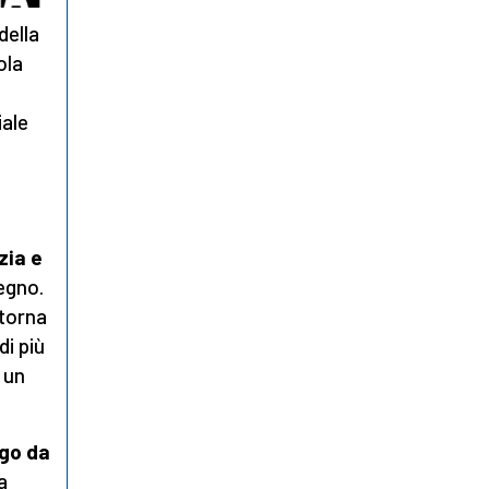
della
ola
iale
zia e
pegno.
itorna
i più
 un
ogo da
a