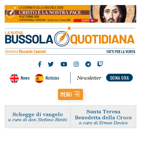
Newsletter
News
Noticias
DONA ORA
MENU
Santa Teresa
Schegge di vangelo
Benedetta della Croce
a cura di don Stefano Bimbi
a cura di Ermes Dovico