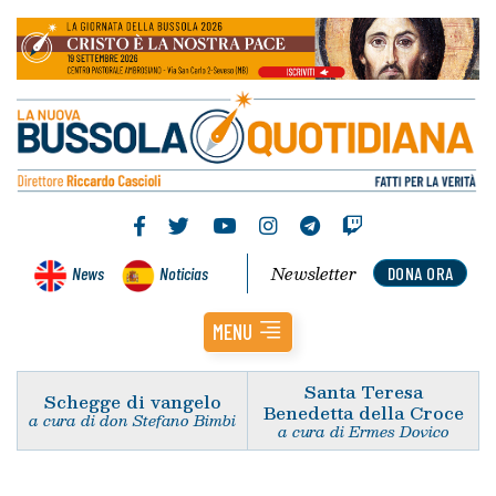
Newsletter
News
Noticias
DONA ORA
MENU
Santa Teresa
Schegge di vangelo
Benedetta della Croce
a cura di don Stefano Bimbi
a cura di Ermes Dovico