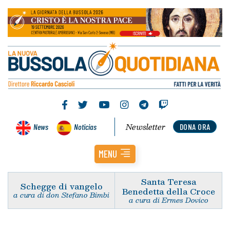
Newsletter
News
Noticias
DONA ORA
MENU
Santa Teresa
Schegge di vangelo
Benedetta della Croce
a cura di don Stefano Bimbi
a cura di Ermes Dovico