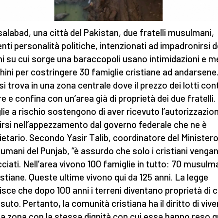
salabad, una città del Pakistan, due fratelli musulmani,
enti personalità politiche, intenzionati ad impadronirsi d
ni su cui sorge una baraccopoli usano intimidazioni e m
ini per costringere 30 famiglie cristiane ad andarsene
si trova in una zona centrale dove il prezzo dei lotti con
re e confina con un’area già di proprietà dei due fratelli.
lie a rischio sostengono di aver ricevuto l’autorizzazio
lirsi nell’appezzamento dal governo federale che ne è
ietario. Secondo Yasir Talib, coordinatore del Ministero
ti umani del Punjab, “è assurdo che solo i cristiani venga
ciati. Nell’area vivono 100 famiglie in tutto: 70 musulm
istiane. Queste ultime vivono qui da 125 anni. La legge
lisce che dopo 100 anni i terreni diventano proprietà di ch
suto. Pertanto, la comunità cristiana ha il diritto di vive
a zona con la stessa dignità con cui essa hanno reso 