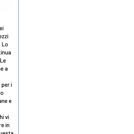
ei
ezzi
. Lo
tinua
 Le
ne a
 per i
no
ane e
i vi
re in
questa