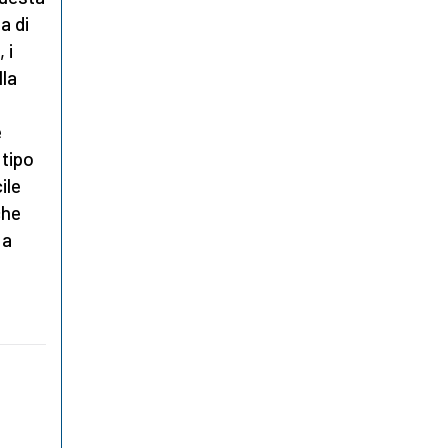
a di
 i
lla
e
 tipo
ile
che
 a