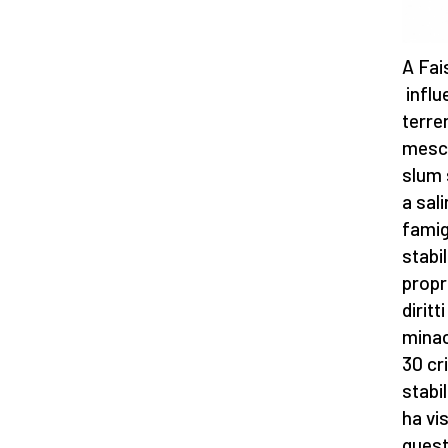
A Fai
influ
terre
mesch
slum 
a sali
famig
stabi
propr
dirit
minac
30 cr
stabi
ha vis
quest