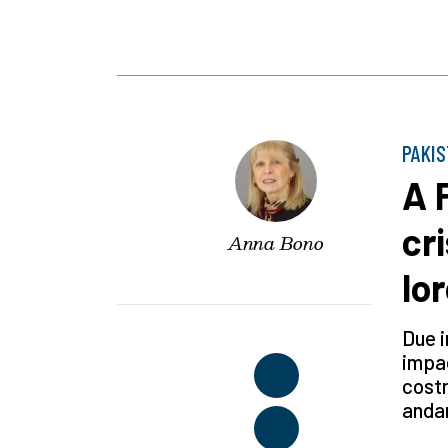
PAKI
A 
cr
Anna Bono
lo
Due i
impad
costr
anda