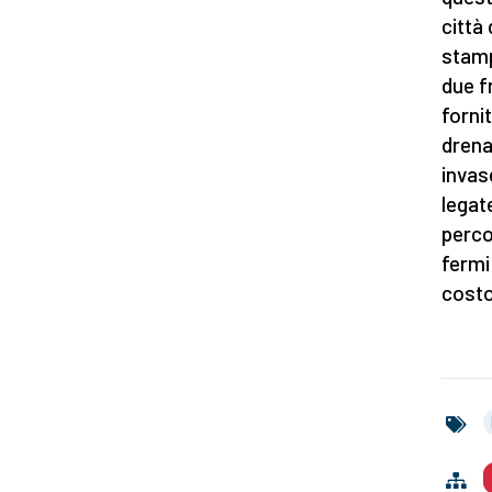
città
stamp
due f
forni
drena
invas
legate
perco
fermi
costo 