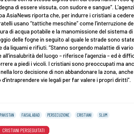
 degna di essere vissuta, con sudore e sangue”. L’agenzi
a AsiaNews riporta che, per indurre i cristiani a cedere,
ratelli usano “tattiche meschine” come l’interruzione de
tura di acqua potabile e la manomissione del sistema di
ggio delle fogne in seguito al quale le strade sono stat
e da liquami e rifiuti. “Stanno sorgendo malattie di vario
 all’insalubrità del luogo – riferisce l’agenzia – ed è diffic
rrere a piedi i vicoli. I cristiani sono preoccupati ma an
 nella loro decisione di non abbandonare la zona, anche
d’intraprendere vie legali per far valere i propri diritti”.
PAKISTAN
FAISALABAD
PERSECUZIONE
CRISTIANI
SLUM
CRISTIANI PERSEGUITATI