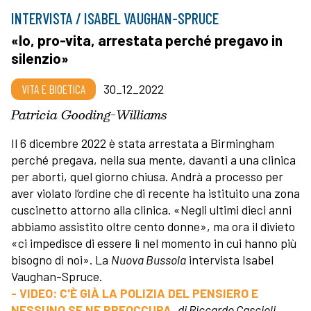
INTERVISTA / ISABEL VAUGHAN-SPRUCE
«Io, pro-vita, arrestata perché pregavo in
silenzio»
VITA E BIOETICA
30_12_2022
Patricia Gooding-Williams
Il 6 dicembre 2022 è stata arrestata a Birmingham
perché pregava, nella sua mente, davanti a una clinica
per aborti, quel giorno chiusa. Andrà a processo per
aver violato l’ordine che di recente ha istituito una zona
cuscinetto attorno alla clinica. «Negli ultimi dieci anni
abbiamo assistito oltre cento donne», ma ora il divieto
«ci impedisce di essere lì nel momento in cui hanno più
bisogno di noi». La
Nuova Bussola
intervista Isabel
Vaughan-Spruce.
- VIDEO: C'È GIÀ LA POLIZIA DEL PENSIERO E
NESSUNO SE NE PREOCCUPA
,
di Riccardo Cascioli