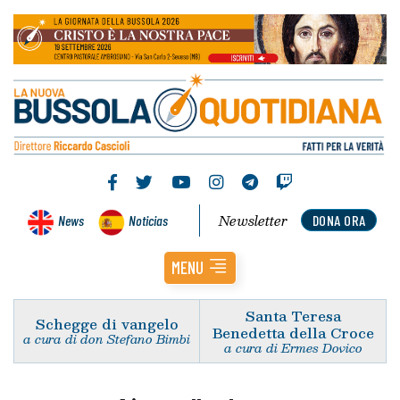
Newsletter
News
Noticias
DONA ORA
MENU
Santa Teresa
Schegge di vangelo
Benedetta della Croce
a cura di don Stefano Bimbi
a cura di Ermes Dovico