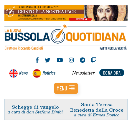
Newsletter
News
Noticias
DONA ORA
MENU
Santa Teresa
Schegge di vangelo
Benedetta della Croce
a cura di don Stefano Bimbi
a cura di Ermes Dovico