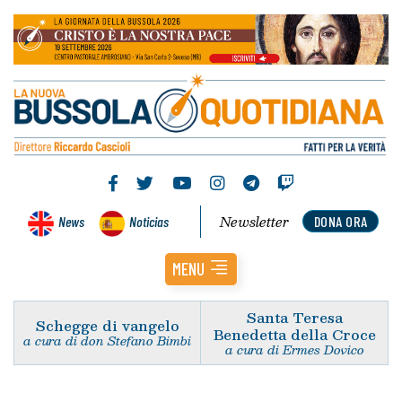
Newsletter
News
Noticias
DONA ORA
MENU
Santa Teresa
Schegge di vangelo
Benedetta della Croce
a cura di don Stefano Bimbi
a cura di Ermes Dovico